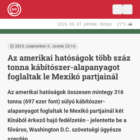
2026. 08. 07.
péntek
-
Ibolya
27°C
2025. szeptember 3., szerda 23:16
Az amerikai hatóságok több száz
tonna kábítószer-alapanyagot
foglaltak le Mexikó partjainál
Az amerikai hatóságok összesen mintegy 316
tonna (697 ezer font) súlyú kábítószer-
alapanyagot foglaltak le Mexikó partjainál két
Kínából érkező hajó fedélzetén - jelentette be a
főváros, Washington D.C. szövetségi ügyésze
szerdán.