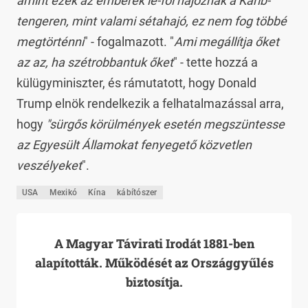
amint ezek az emberek le-föl hajóznak a Karib-
tengeren, mint valami sétahajó, ez nem fog többé
megtörténni
" - fogalmazott. "
Ami megállítja őket
az az, ha szétrobbantuk őket
" - tette hozzá a
külügyminiszter, és rámutatott, hogy Donald
Trump elnök rendelkezik a felhatalmazással arra,
hogy
"sürgős körülmények esetén megszüntesse
az Egyesült Államokat fenyegető közvetlen
veszélyeket
".
USA
Mexikó
Kína
kábítószer
A Magyar Távirati Irodát 1881-ben
alapították. Működését az Országgyűlés
biztosítja.