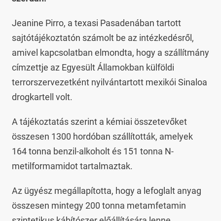
Jeanine Pirro, a texasi Pasadenában tartott
sajtótájékoztatón számolt be az intézkedésről,
amivel kapcsolatban elmondta, hogy a szállítmány
címzettje az Egyesült Államokban külföldi
terrorszervezetként nyilvántartott mexikói Sinaloa
drogkartell volt.
A tájékoztatás szerint a kémiai összetevőket
összesen 1300 hordóban szállították, amelyek
164 tonna benzil-alkoholt és 151 tonna N-
metilformamidot tartalmaztak.
Az ügyész megállapította, hogy a lefoglalt anyag
összesen mintegy 200 tonna metamfetamin
szintetikus kábítószer előállítására lenne