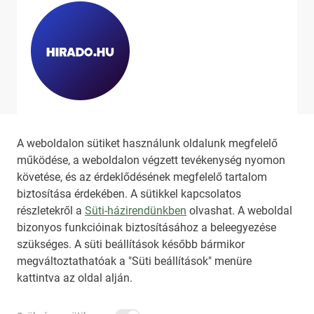
Ha szeretne még több tartalmat
látni, látogassa meg a
hirado.hu
A weboldalon sütiket használunk oldalunk megfelelő
oldalát!
működése, a weboldalon végzett tevékenység nyomon
követése, és az érdeklődésének megfelelő tartalom
biztosítása érdekében. A sütikkel kapcsolatos
részletekről a
Süti-házirendünkben
olvashat. A weboldal
bizonyos funkcióinak biztosításához a beleegyezése
HIRADO.HU
MEDIAKLIKK.HU
szükséges. A süti beállítások később bármikor
M4SPORT.HU
NEMZETISPORT.HU
megváltoztathatóak a "Süti beállítások" menüre
kattintva az oldal alján.
TARTALOMÉRTÉKESÍTÉS