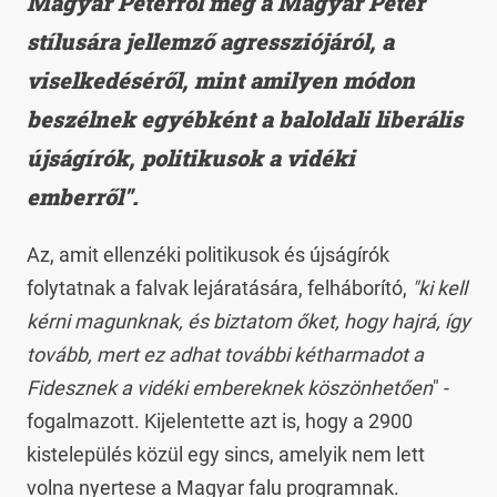
Magyar Péterről meg a Magyar Péter
stílusára jellemző agressziójáról, a
viselkedéséről, mint amilyen módon
beszélnek egyébként a baloldali liberális
újságírók, politikusok a vidéki
emberről".
Az, amit ellenzéki politikusok és újságírók
folytatnak a falvak lejáratására, felháborító,
"ki kell
kérni magunknak, és biztatom őket, hogy hajrá, így
tovább, mert ez adhat további kétharmadot a
Fidesznek a vidéki embereknek köszönhetően
" -
fogalmazott. Kijelentette azt is, hogy a 2900
kistelepülés közül egy sincs, amelyik nem lett
volna nyertese a Magyar falu programnak.