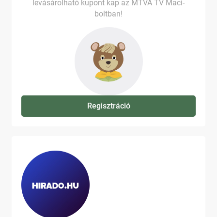
levásárolható kupont kap az MTVA TV Maci-
boltban!
Regisztráció