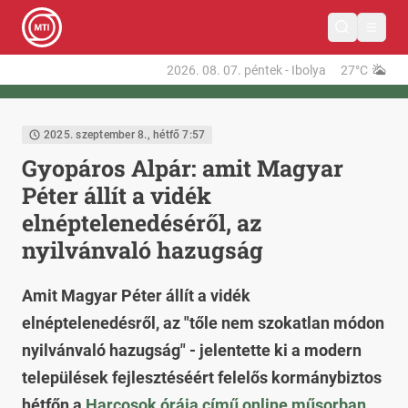
2026. 08. 07.
péntek
-
Ibolya
27°C
2025. szeptember 8., hétfő 7:57
Gyopáros Alpár: amit Magyar
Péter állít a vidék
elnéptelenedéséről, az
nyilvánvaló hazugság
Amit Magyar Péter állít a vidék
elnéptelenedésről, az "tőle nem szokatlan módon
nyilvánvaló hazugság" - jelentette ki a modern
települések fejlesztéséért felelős kormánybiztos
hétfőn a
Harcosok órája című online műsorban
.