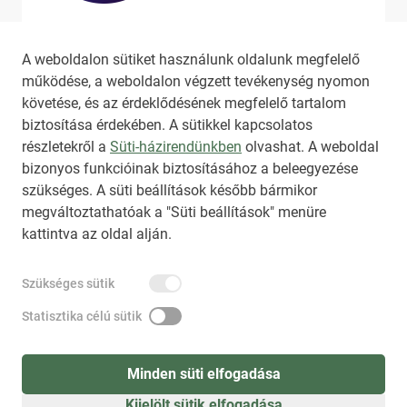
Ha szeretne még több tartalmat
látni, látogassa meg a
hirado.hu
A weboldalon sütiket használunk oldalunk megfelelő
oldalát!
működése, a weboldalon végzett tevékenység nyomon
követése, és az érdeklődésének megfelelő tartalom
biztosítása érdekében. A sütikkel kapcsolatos
részletekről a
Süti-házirendünkben
olvashat. A weboldal
bizonyos funkcióinak biztosításához a beleegyezése
HIRADO.HU
MEDIAKLIKK.HU
szükséges. A süti beállítások később bármikor
M4SPORT.HU
NEMZETISPORT.HU
megváltoztathatóak a "Süti beállítások" menüre
kattintva az oldal alján.
TARTALOMÉRTÉKESÍTÉS
Szükséges sütik
IMPRESSZUM
ÁLTALÁNOS SZERZŐDÉSI FELTÉTELEK
NEMZETI KÖZLEMÉNYTÁR MEGRENDELÉS
Statisztika célú sütik
AKADÁLYMENTESÍTÉSI NYILATKOZAT
ADATKEZELÉSI TÁJÉKOZTATÓ
SÚGÓ
Minden süti elfogadása
Kijelölt sütik elfogadása