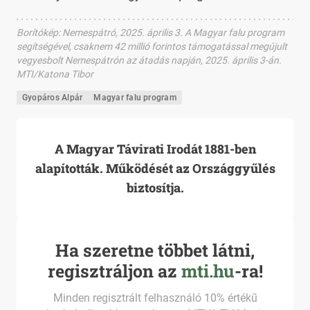
Borítókép
:
Nemespátró, 2025. április 3. A Magyar falu program
segítségével, csaknem 42 millió forintos támogatással megújult
vegyesbolt Nemespátrón az átadás napján, 2025. április 3-án.
MTI/Katona Tibor
Gyopáros Alpár
Magyar falu program
A Magyar Távirati Irodát 1881-ben
alapították. Működését az Országgyűlés
biztosítja.
Ha szeretne többet látni,
regisztráljon az
mti.hu
-ra!
Minden regisztrált felhasználó 10% értékű