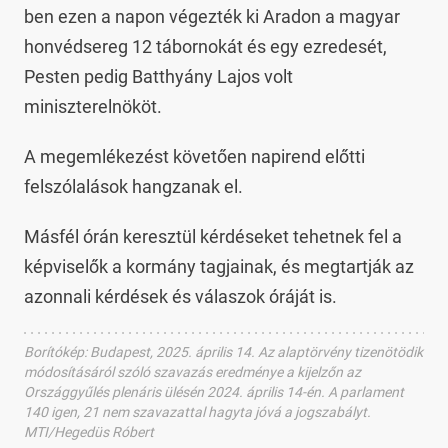
ben ezen a napon végezték ki Aradon a magyar
honvédsereg 12 tábornokát és egy ezredesét,
Pesten pedig Batthyány Lajos volt
miniszterelnököt.
A megemlékezést követően napirend előtti
felszólalások hangzanak el.
Másfél órán keresztül kérdéseket tehetnek fel a
képviselők a kormány tagjainak, és megtartják az
azonnali kérdések és válaszok óráját is.
Borítókép
:
Budapest, 2025. április 14. Az alaptörvény tizenötödik
módosításáról szóló szavazás eredménye a kijelzőn az
Országgyűlés plenáris ülésén 2024. április 14-én. A parlament
140 igen, 21 nem szavazattal hagyta jóvá a jogszabályt.
MTI/Hegedüs Róbert