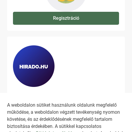
Regisztráció
Ha szeretne még több tartalmat
látni, látogassa meg a
hirado.hu
A weboldalon sütiket használunk oldalunk megfelelő
oldalát!
működése, a weboldalon végzett tevékenység nyomon
követése, és az érdeklődésének megfelelő tartalom
biztosítása érdekében. A sütikkel kapcsolatos