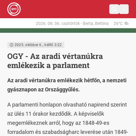
2026. 08. 06.
csütörtök
-
Berta, Bettina
26°C
2025. október 6., hétfő 3:22
OGY - Az aradi vértanúkra
emlékezik a parlament
Az aradi vértanúkra emlékezik hétfőn, a nemzeti
gyásznapon az Országgyűlés.
A parlamenti honlapon olvasható napirend szerint
az ülés 11 órakor kezdődik. A képviselők
megemlékeznek arról, hogy az 1848-49-es
forradalom és szabadságharc leverése után 1849-