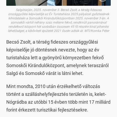
Salgótarján, 2025. november 3. Becsó Zsolt, a térség fideszes
országgyűlési képviselője az Év Turistaháza 2025 pályázat győztesének
kihirdetésén a Somoskői Kirándulóközpontban 2025. november 3-án. A
somoskői vártól néhány száz méterre fekvő, rendkívüli panorámával
rendelkező központ hét szobában összesen 45 fő részére kínál pihenési
lehetőséget, a kibővített épületét 2021 őszén adták át. MTI/Komka Péter
Becsó Zsolt, a térség fideszes országgyűlési
képviselője jó döntésnek nevezte, hogy az év
turistaháza lett a gyönyörű környezetben fekvő
Somoskői Kirándulóközpont, amelynek teraszáról
Salgó és Somoskő várát is látni lehet.
Mint mondta, 2010 után érzékelhető változás
történt a szálláshelyfejlesztés területén is, kelet-
Nógrádba az utóbbi 15 évben több mint 17 milliárd
forint érkezett turisztikai fejlesztésekre.