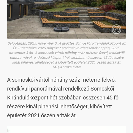
Salgótarján, 2025. november 3. A győztes Somoskői Kirándulóközpont az
Év Turistaháza 2025 pályázat eredményhirdetésének napján, 2025.
november 3-án. A somoskői vártól néhány száz méterre fekvő, rendkívüli
panorámával rendelkező központ hét szobában összesen 45 fő részére
kínál pihenési lehetőséget, a kibővített épületét 2021 őszén adták át.
MTI/Komka Péter
A somoskői vártól néhány száz méterre fekvő,
rendkívüli panorámával rendelkező Somoskői
Kirándulóközpont hét szobában összesen 45 fő
részére kínál pihenési lehetőséget, kibővített
épületét 2021 őszén adták át.