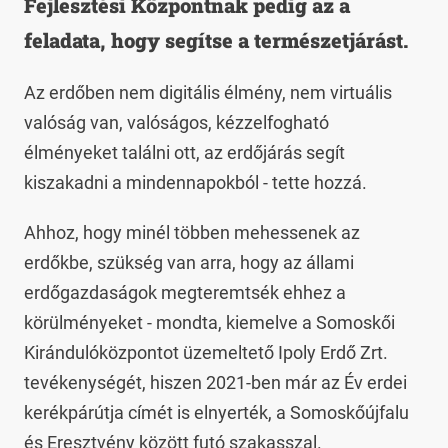
Fejlesztési Központnak pedig az a
feladata, hogy segítse a természetjárást.
Az erdőben nem digitális élmény, nem virtuális
valóság van, valóságos, kézzelfogható
élményeket találni ott, az erdőjárás segít
kiszakadni a mindennapokból - tette hozzá.
Ahhoz, hogy minél többen mehessenek az
erdőkbe, szükség van arra, hogy az állami
erdőgazdaságok megteremtsék ehhez a
körülményeket - mondta, kiemelve a Somoskői
Kirándulóközpontot üzemeltető Ipoly Erdő Zrt.
tevékenységét, hiszen 2021-ben már az Év erdei
kerékpárútja címét is elnyerték, a Somoskőújfalu
és Eresztvény között futó szakasszal.