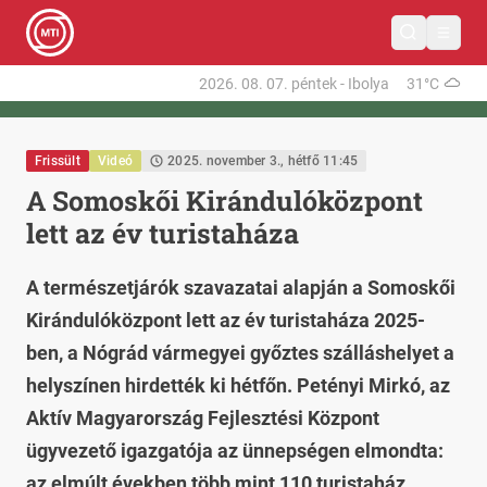
2026. 08. 07.
péntek
-
Ibolya
31°C
Frissült
Videó
2025. november 3., hétfő 11:45
A Somoskői Kirándulóközpont
lett az év turistaháza
A természetjárók szavazatai alapján a Somoskői
Kirándulóközpont lett az év turistaháza 2025-
ben, a Nógrád vármegyei győztes szálláshelyet a
helyszínen hirdették ki hétfőn. Petényi Mirkó, az
Aktív Magyarország Fejlesztési Központ
ügyvezető igazgatója az ünnepségen elmondta:
az elmúlt években több mint 110 turistaház