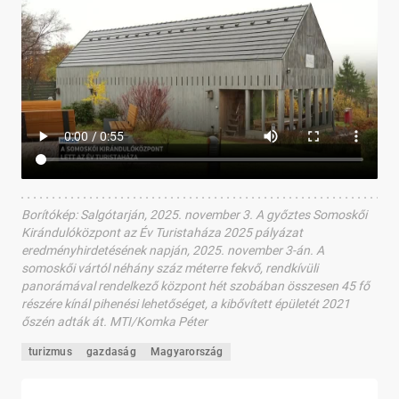
Borítókép
:
Salgótarján, 2025. november 3. A győztes Somoskői
Kirándulóközpont az Év Turistaháza 2025 pályázat
eredményhirdetésének napján, 2025. november 3-án. A
somoskői vártól néhány száz méterre fekvő, rendkívüli
panorámával rendelkező központ hét szobában összesen 45 fő
részére kínál pihenési lehetőséget, a kibővített épületét 2021
őszén adták át. MTI/Komka Péter
turizmus
gazdaság
Magyarország