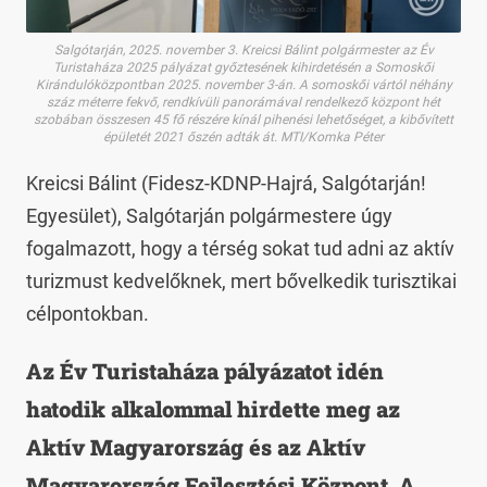
Salgótarján, 2025. november 3. Kreicsi Bálint polgármester az Év
Turistaháza 2025 pályázat győztesének kihirdetésén a Somoskői
Kirándulóközpontban 2025. november 3-án. A somoskői vártól néhány
száz méterre fekvő, rendkívüli panorámával rendelkező központ hét
szobában összesen 45 fő részére kínál pihenési lehetőséget, a kibővített
épületét 2021 őszén adták át. MTI/Komka Péter
Kreicsi Bálint (Fidesz-KDNP-Hajrá, Salgótarján!
Egyesület), Salgótarján polgármestere úgy
fogalmazott, hogy a térség sokat tud adni az aktív
turizmust kedvelőknek, mert bővelkedik turisztikai
célpontokban.
Az Év Turistaháza pályázatot idén
hatodik alkalommal hirdette meg az
Aktív Magyarország és az Aktív
Magyarország Fejlesztési Központ. A