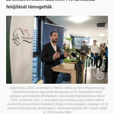
felújítását támogatták.
Salgótarján, 2025. november 3. Petényi Mirkó, az Aktív Magyarország
Fejlesztési Központ ügyvezető igazgatója az Év Turistaháza 2025
pályázat győztesének kihirdetésén a Somoskői Kirándulóközpontban
2025. november 3-án. A somoskői vártól néhány száz méterre fekvő,
rendkívüli panorámával rendelkező központ hét szobában összesen 45 fő
részére kínál pihenési lehetőséget, a kibővített épületét 2021 őszén adták
át. MTI/Komka Péter