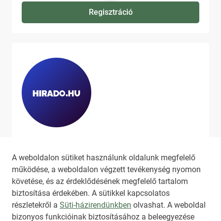
Regisztráció
Ha szeretne még több tartalmat
látni, látogassa meg a
hirado.hu
A weboldalon sütiket használunk oldalunk megfelelő
oldalát!
működése, a weboldalon végzett tevékenység nyomon
követése, és az érdeklődésének megfelelő tartalom
biztosítása érdekében. A sütikkel kapcsolatos
részletekről a
Süti-házirendünkben
olvashat. A weboldal
bizonyos funkcióinak biztosításához a beleegyezése