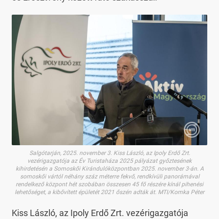
Salgótarján, 2025. november 3. Kiss László, az Ipoly Erdő Zrt.
vezérigazgatója az Év Turistaháza 2025 pályázat győztesének
kihirdetésén a Somoskői Kirándulóközpontban 2025. november 3-án. A
somoskői vártól néhány száz méterre fekvő, rendkívüli panorámával
rendelkező központ hét szobában összesen 45 fő részére kínál pihenési
lehetőséget, a kibővített épületét 2021 őszén adták át. MTI/Komka Péter
Kiss László, az Ipoly Erdő Zrt. vezérigazgatója