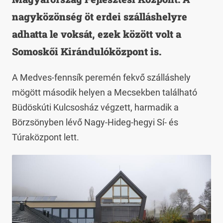
nagyközönség öt erdei szálláshelyre
adhatta le voksát, ezek között volt a
Somoskői Kirándulóközpont is.
A Medves-fennsík peremén fekvő szálláshely
mögött második helyen a Mecsekben található
Büdöskúti Kulcsosház végzett, harmadik a
Börzsönyben lévő Nagy-Hideg-hegyi Sí- és
Túraközpont lett.