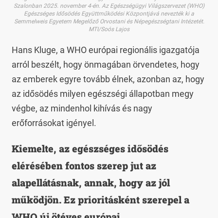
Szalonban 2025. november 4-én. Az Egészségügyi Világszervezet (WHO)
Egészséges Idősödés Együttműködési Központjává nevezték ki a
Semmelweis Egyetem Megelőző Orvostani és Népegészségtani Intézetét.
MTI/Soós Lajos
Hans Kluge, a WHO európai regionális igazgatója
arról beszélt, hogy önmagában örvendetes, hogy
az emberek egyre tovább élnek, azonban az, hogy
az idősödés milyen egészségi állapotban megy
végbe, az mindenhol kihívás és nagy
erőforrásokat igényel.
Kiemelte, az egészséges idősödés
elérésében fontos szerep jut az
alapellátásnak, annak, hogy az jól
működjön. Ez prioritásként szerepel a
WHO új ötéves európai