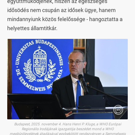
együttműködjenek, hiszen az egészséges
idősödés nem csupán az idősek ügye, hanem
mindannyiunk közös felelőssége - hangoztatta a
helyettes államtitkár.
Budapest, 2025. november 4. Hans Henri P. Kluge, a WHO Európai
Regionális Irodájának igazgatója beszédet mond a WHO
megbízólevelének átadásával egybekötött rendezvényen a Semmelweis