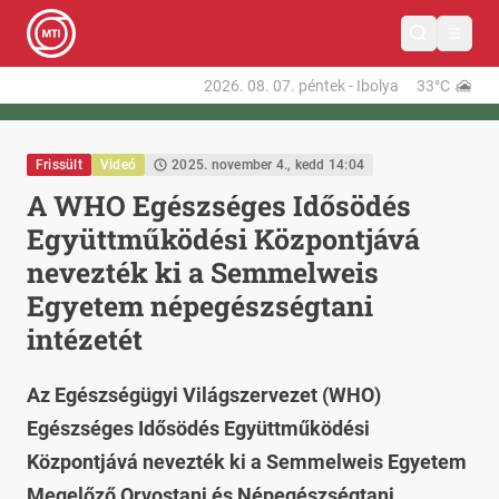
2026. 08. 07.
péntek
-
Ibolya
33°C
Frissült
Videó
2025. november 4., kedd 14:04
A WHO Egészséges Idősödés
Együttműködési Központjává
nevezték ki a Semmelweis
Egyetem népegészségtani
intézetét
Az Egészségügyi Világszervezet (WHO)
Egészséges Idősödés Együttműködési
Központjává nevezték ki a Semmelweis Egyetem
Megelőző Orvostani és Népegészségtani