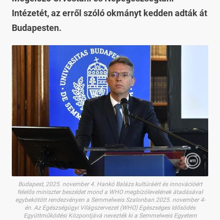
Intézetét, az erről szóló okmányt kedden adták át
Budapesten.
Budapest, 2025. november 4. Hankó Balázs kultúráért és innovációért
felelős miniszter beszédet mond a WHO megbízólevelének átadásával
egybekötött rendezvényen a Semmelweis Szalonban 2025. november 4-
én. Az Egészségügyi Világszervezet (WHO) Egészséges Idősödés
Együttműködési Központjává nevezték ki a Semmelweis Egyetem