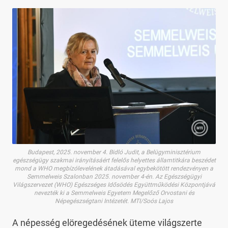
Budapest, 2025. november 4. Bidló Judit, a Belügyminisztérium
egészségügy szakmai irányításáért felelős helyettes államtitkára beszédet
mond a WHO megbízólevelének átadásával egybekötött rendezvényen a
Semmelweis Szalonban 2025. november 4-én. Az Egészségügyi
Világszervezet (WHO) Egészséges Idősödés Együttműködési Központjává
nevezték ki a Semmelweis Egyetem Megelőző Orvostani és
Népegészségtani Intézetét. MTI/Soós Lajos
A népesség elöregedésének üteme világszerte