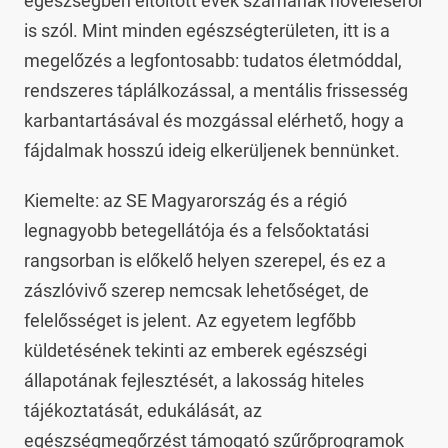
egészségben eltöltött évek számának növeléséről
is szól. Mint minden egészségterületen, itt is a
megelőzés a legfontosabb: tudatos életmóddal,
rendszeres táplálkozással, a mentális frissesség
karbantartásával és mozgással elérhető, hogy a
fájdalmak hosszú ideig elkerüljenek bennünket.
Kiemelte: az SE Magyarország és a régió
legnagyobb betegellátója és a felsőoktatási
rangsorban is előkelő helyen szerepel, és ez a
zászlóvivő szerep nemcsak lehetőséget, de
felelősséget is jelent. Az egyetem legfőbb
küldetésének tekinti az emberek egészségi
állapotának fejlesztését, a lakosság hiteles
tájékoztatását, edukálását, az
egészségmegőrzést támogató szűrőprogramok