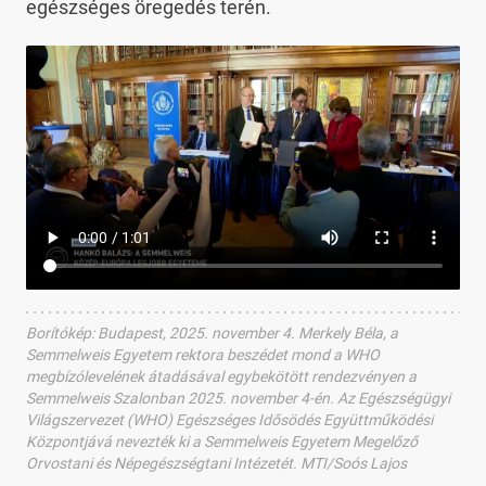
egészséges öregedés terén.
Borítókép
:
Budapest, 2025. november 4. Merkely Béla, a
Semmelweis Egyetem rektora beszédet mond a WHO
megbízólevelének átadásával egybekötött rendezvényen a
Semmelweis Szalonban 2025. november 4-én. Az Egészségügyi
Világszervezet (WHO) Egészséges Idősödés Együttműködési
Központjává nevezték ki a Semmelweis Egyetem Megelőző
Orvostani és Népegészségtani Intézetét. MTI/Soós Lajos