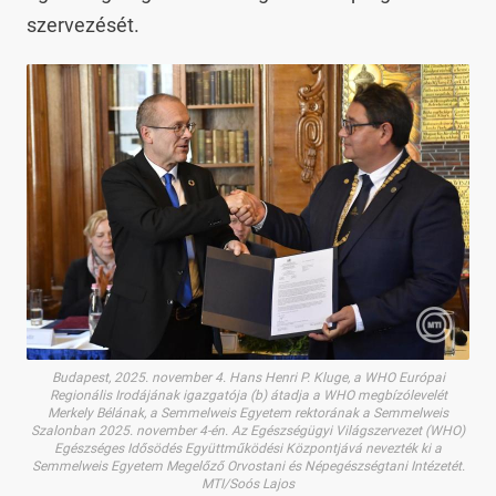
szervezését.
Budapest, 2025. november 4. Hans Henri P. Kluge, a WHO Európai
Regionális Irodájának igazgatója (b) átadja a WHO megbízólevelét
Merkely Bélának, a Semmelweis Egyetem rektorának a Semmelweis
Szalonban 2025. november 4-én. Az Egészségügyi Világszervezet (WHO)
Egészséges Idősödés Együttműködési Központjává nevezték ki a
Semmelweis Egyetem Megelőző Orvostani és Népegészségtani Intézetét.
MTI/Soós Lajos