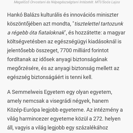
Megelőző Orvostani és Népegészségtani Intézetét. MTI/Soós Lajos
Hankó Balázs kulturális és innovációs miniszter
köszöntőjében azt mondta, "
tisztelettel tartozunk
a régebb óta fiataloknak
", és hozzátette: a magyar
költségvetésben az egészségügyi kiadásoknál is
jelentősebb összeget, 7700 milliárd forintot
fordítanak az idősek anyagi biztonságának
megőrzésére, és az anyagi biztonság mellett az
egészség biztonságáért is tenni kell.
A Semmelweis Egyetem egy olyan egyetem,
amely nemcsak a visegrádi négyek, hanem
Közép-Európa legjobb egyeteme. Az intézmény a
világ harmincezer egyeteme közül a 272. helyen
áll, vagyis a világ legjobb egy százalékához