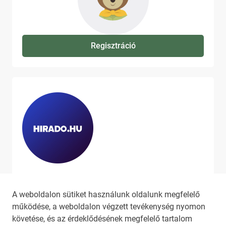
Regisztráció
Ha szeretne még több tartalmat
látni, látogassa meg a
hirado.hu
A weboldalon sütiket használunk oldalunk megfelelő
oldalát!
működése, a weboldalon végzett tevékenység nyomon
követése, és az érdeklődésének megfelelő tartalom