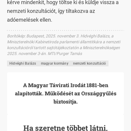
kérve mindenkit, hogy töltse ki és küldje vissza a
nemzeti konzultációt, így tiltakozva az
adóemelések ellen.
Borítókép
:
Budapest, 2025. november 3. Hidvéghi Balázs, a
Miniszterelnöki Kabinetiroda parlamenti államtitkára a nemzeti
konzultációról tartott sajtótájékoztatón a Miniszterelnökségen
2025. november 3-án. MTI/Purger Tamás
Hidvéghi Balázs
magyar kormány
nemzeti konzultáció
A Magyar Távirati Irodát 1881-ben
alapították. Működését az Országgyűlés
biztosítja.
Ha szeretne többet látni,