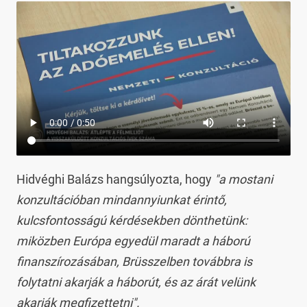
Hidvéghi Balázs hangsúlyozta, hogy
"a mostani
konzultációban mindannyiunkat érintő,
kulcsfontosságú kérdésekben dönthetünk:
miközben Európa egyedül maradt a háború
finanszírozásában, Brüsszelben továbbra is
folytatni akarják a háborút, és az árát velünk
akarják megfizettetni".