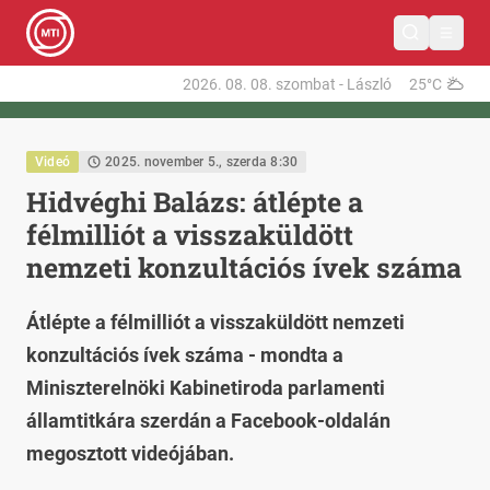
2026. 08. 08.
szombat
-
László
25°C
Videó
2025. november 5., szerda 8:30
Hidvéghi Balázs: átlépte a
félmilliót a visszaküldött
nemzeti konzultációs ívek száma
Átlépte a félmilliót a visszaküldött nemzeti
konzultációs ívek száma - mondta a
Miniszterelnöki Kabinetiroda parlamenti
államtitkára szerdán a Facebook-oldalán
megosztott videójában.