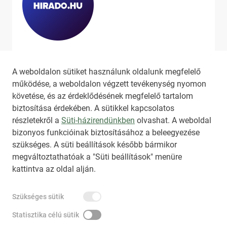
Ha szeretne még több tartalmat
látni, látogassa meg a
hirado.hu
A weboldalon sütiket használunk oldalunk megfelelő
oldalát!
működése, a weboldalon végzett tevékenység nyomon
követése, és az érdeklődésének megfelelő tartalom
biztosítása érdekében. A sütikkel kapcsolatos
részletekről a
Süti-házirendünkben
olvashat. A weboldal
bizonyos funkcióinak biztosításához a beleegyezése
HIRADO.HU
MEDIAKLIKK.HU
szükséges. A süti beállítások később bármikor
M4SPORT.HU
NEMZETISPORT.HU
megváltoztathatóak a "Süti beállítások" menüre
kattintva az oldal alján.
TARTALOMÉRTÉKESÍTÉS
Szükséges sütik
IMPRESSZUM
ÁLTALÁNOS SZERZŐDÉSI FELTÉTELEK
NEMZETI KÖZLEMÉNYTÁR MEGRENDELÉS
Statisztika célú sütik
AKADÁLYMENTESÍTÉSI NYILATKOZAT