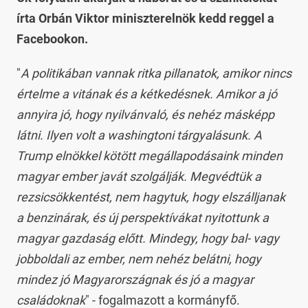
írta Orbán Viktor miniszterelnök kedd reggel a
Facebookon.
"
A politikában vannak ritka pillanatok, amikor nincs
értelme a vitának és a kétkedésnek. Amikor a jó
annyira jó, hogy nyilvánvaló, és nehéz másképp
látni. Ilyen volt a washingtoni tárgyalásunk. A
Trump elnökkel kötött megállapodásaink minden
magyar ember javát szolgálják. Megvédtük a
rezsicsökkentést, nem hagytuk, hogy elszálljanak
a benzinárak, és új perspektívákat nyitottunk a
magyar gazdaság előtt. Mindegy, hogy bal- vagy
jobboldali az ember, nem nehéz belátni, hogy
mindez jó Magyarországnak és jó a magyar
családoknak
" - fogalmazott a kormányfő.