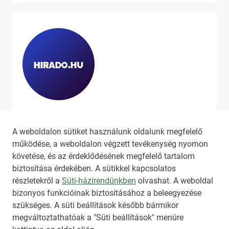
Ha szeretne még több tartalmat
látni, látogassa meg a
hirado.hu
A weboldalon sütiket használunk oldalunk megfelelő
oldalát!
működése, a weboldalon végzett tevékenység nyomon
követése, és az érdeklődésének megfelelő tartalom
biztosítása érdekében. A sütikkel kapcsolatos
részletekről a
Süti-házirendünkben
olvashat. A weboldal
bizonyos funkcióinak biztosításához a beleegyezése
HIRADO.HU
MEDIAKLIKK.HU
szükséges. A süti beállítások később bármikor
M4SPORT.HU
NEMZETISPORT.HU
megváltoztathatóak a "Süti beállítások" menüre