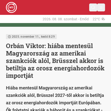
2026. 08. 08.
szombat
-
Emőd
22°C
2025. november 11., kedd 8:29
Orbán Viktor: hiába mentesül
Magyarország az amerikai
szankciók alól, Brüsszel akkor is
betiltja az orosz energiahordozók
importját
Hiába mentesül Magyarország az amerikai
szankciók alól, Brüsszel 2027-től akkor is betiltja
az orosz energiahordozók importját Európában.
Ők folytatni akarják a háborút és a szankciókat -