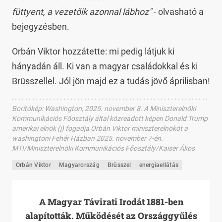
füttyent, a vezetőik azonnal lábhoz"
- olvasható a
bejegyzésben.
Orbán Viktor hozzátette: mi pedig látjuk ki
hányadán áll. Ki van a magyar családokkal és ki
Brüsszellel. Jól jön majd ez a tudás jövő áprilisban!
Borítókép
:
Washington, 2025. november 8. A Miniszterelnöki
Kommunikációs Főosztály által közreadott képen Donald Trump
amerikai elnök (j) fogadja Orbán Viktor miniszterelnököt a
washingtoni Fehér Házban 2025. november 7-én.
MTI/Miniszterelnöki Kommunikációs Főosztály/Kaiser Ákos
Orbán Viktor
Magyarország
Brüsszel
energiaellátás
A Magyar Távirati Irodát 1881-ben
alapították. Működését az Országgyűlés