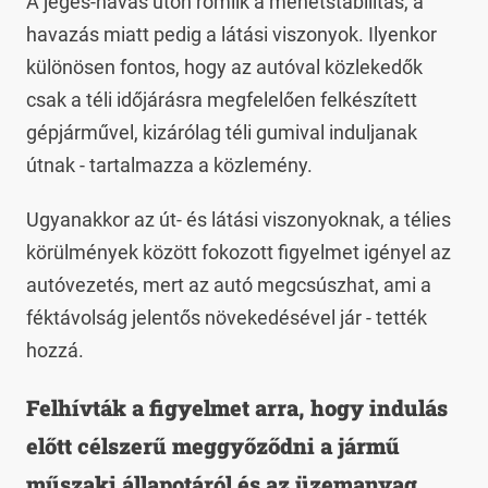
A jeges-havas úton romlik a menetstabilitás, a
havazás miatt pedig a látási viszonyok. Ilyenkor
különösen fontos, hogy az autóval közlekedők
csak a téli időjárásra megfelelően felkészített
gépjárművel, kizárólag téli gumival induljanak
útnak - tartalmazza a közlemény.
Ugyanakkor az út- és látási viszonyoknak, a télies
körülmények között fokozott figyelmet igényel az
autóvezetés, mert az autó megcsúszhat, ami a
féktávolság jelentős növekedésével jár - tették
hozzá.
Felhívták a figyelmet arra, hogy indulás
előtt célszerű meggyőződni a jármű
műszaki állapotáról és az üzemanyag