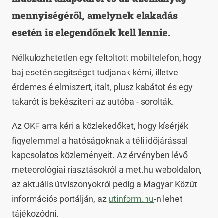
mennyiségéről, amelynek elakadás
esetén is elegendőnek kell lennie.
Nélkülözhetetlen egy feltöltött mobiltelefon, hogy
baj esetén segítséget tudjanak kérni, illetve
érdemes élelmiszert, italt, plusz kabátot és egy
takarót is bekészíteni az autóba - sorolták.
Az OKF arra kéri a közlekedőket, hogy kísérjék
figyelemmel a hatóságoknak a téli időjárással
kapcsolatos közleményeit. Az érvényben lévő
meteorológiai riasztásokról a met.hu weboldalon,
az aktuális útviszonyokról pedig a Magyar Közút
információs portálján, az
utinform.hu
-n lehet
tájékozódni.