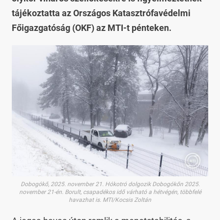
tájékoztatta az Országos Katasztrófavédelmi
Főigazgatóság (OKF) az MTI-t pénteken.
Dobogókő, 2025. november 21. Hókotró dolgozik Dobogókőn 2025.
november 21-én. Borult, csapadékos idő várható a hétvégén, többfelé
havazhat is. MTI/Kocsis Zoltán