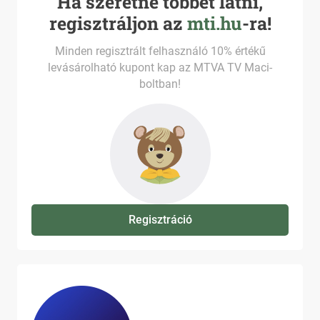
Ha szeretne többet látni,
regisztráljon az
mti.hu
-ra!
Minden regisztrált felhasználó 10% értékű
levásárolható kupont kap az MTVA TV Maci-
boltban!
Regisztráció