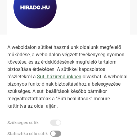
Ha szeretne még több tartalmat
látni, látogassa meg a
hirado.hu
A weboldalon sütiket használunk oldalunk megfelelő
oldalát!
működése, a weboldalon végzett tevékenység nyomon
követése, és az érdeklődésének megfelelő tartalom
biztosítása érdekében. A sütikkel kapcsolatos
részletekről a
Süti-házirendünkben
olvashat. A weboldal
bizonyos funkcióinak biztosításához a beleegyezése
HIRADO.HU
MEDIAKLIKK.HU
szükséges. A süti beállítások később bármikor
M4SPORT.HU
NEMZETISPORT.HU
megváltoztathatóak a "Süti beállítások" menüre
kattintva az oldal alján.
TARTALOMÉRTÉKESÍTÉS
Szükséges sütik
IMPRESSZUM
ÁLTALÁNOS SZERZŐDÉSI FELTÉTELEK
NEMZETI KÖZLEMÉNYTÁR MEGRENDELÉS
Statisztika célú sütik