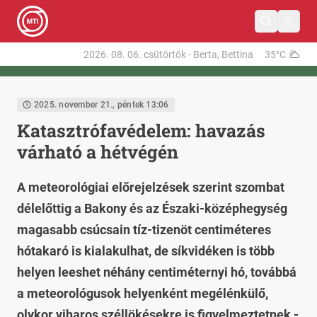
2026. 08. 06.
csütörtök
-
Berta, Bettina
35°C
2025. november 21., péntek 13:06
Katasztrófavédelem: havazás
várható a hétvégén
A meteorológiai előrejelzések szerint szombat
délelőttig a Bakony és az Északi-középhegység
magasabb csúcsain tíz-tizenöt centiméteres
hótakaró is kialakulhat, de síkvidéken is több
helyen leeshet néhány centiméternyi hó, továbbá
a meteorológusok helyenként megélénkülő,
olykor viharos széllökésekre is figyelmeztetnek -