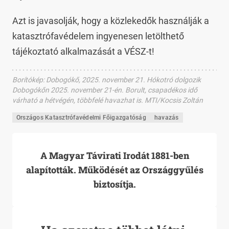
Azt is javasolják, hogy a közlekedők használják a
katasztrófavédelem ingyenesen letölthető
tájékoztató alkalmazását a VÉSZ-t!
Borítókép
:
Dobogókő, 2025. november 21. Hókotró dolgozik
Dobogókőn 2025. november 21-én. Borult, csapadékos idő
várható a hétvégén, többfelé havazhat is. MTI/Kocsis Zoltán
Országos Katasztrófavédelmi Főigazgatóság
havazás
A Magyar Távirati Irodát 1881-ben
alapították. Működését az Országgyűlés
biztosítja.