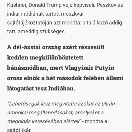
Kushner, Donald Trump veje képviseli. Peszkov az
indiai médiának tartott moszkvai
sajtótájékoztatóján azt mondta: a találkozó addig
tart, ameddig szükséges.
A dél-ázsiai ország azért részesült
kedden megkülönböztetett
bánásmódban, mert Vlagyimir Putyin
orosz elnök a hét másodok felében állami
látogatást tesz Indiában.
"Lehetőségük lesz megvitatni azokat az ukrán-
amerikai megállapodásokat, amelyeket a
megoldás keresésében elértek
" - mondta a
sajtótitkár.