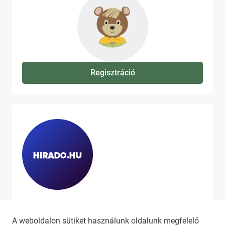
Regisztráció
Ha szeretne még több tartalmat
látni, látogassa meg a
hirado.hu
A weboldalon sütiket használunk oldalunk megfelelő