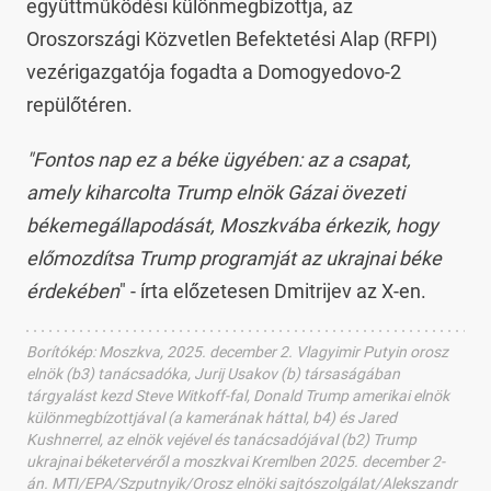
együttműködési különmegbízottja, az
Oroszországi Közvetlen Befektetési Alap (RFPI)
vezérigazgatója fogadta a Domogyedovo-2
repülőtéren.
"Fontos nap ez a béke ügyében: az a csapat,
amely kiharcolta Trump elnök Gázai övezeti
békemegállapodását, Moszkvába érkezik, hogy
előmozdítsa Trump programját az ukrajnai béke
érdekében
" - írta előzetesen Dmitrijev az X-en.
Borítókép
:
Moszkva, 2025. december 2. Vlagyimir Putyin orosz
elnök (b3) tanácsadóka, Jurij Usakov (b) társaságában
tárgyalást kezd Steve Witkoff-fal, Donald Trump amerikai elnök
különmegbízottjával (a kamerának háttal, b4) és Jared
Kushnerrel, az elnök vejével és tanácsadójával (b2) Trump
ukrajnai béketervéről a moszkvai Kremlben 2025. december 2-
án. MTI/EPA/Szputnyik/Orosz elnöki sajtószolgálat/Alekszandr