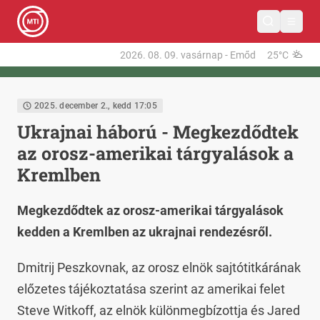
2026. 08. 09.
vasárnap
-
Emőd
25°C
2025. december 2., kedd 17:05
Ukrajnai háború - Megkezdődtek
az orosz-amerikai tárgyalások a
Kremlben
Megkezdődtek az orosz-amerikai tárgyalások
kedden a Kremlben az ukrajnai rendezésről.
Dmitrij Peszkovnak, az orosz elnök sajtótitkárának
előzetes tájékoztatása szerint az amerikai felet
Steve Witkoff, az elnök különmegbízottja és Jared