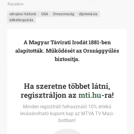
Kazakov
ukrajnai háború
USA
Oroszország
diplomácia
béketárgyalás
A Magyar Távirati Irodát 1881-ben
alapították. Működését az Országgyűlés
biztosítja.
Ha szeretne többet látni,
regisztráljon az
mti.hu
-ra!
Minden regisztrált felhasználó 10% értékű
levásárolható kupont kap az MTVA TV Maci-
boltban!