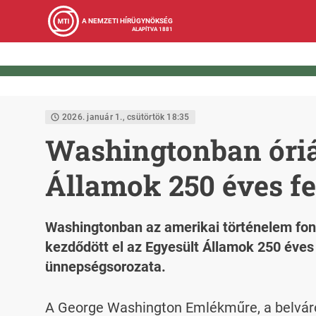
A NEMZETI HÍRÜGYNÖKSÉG
ALAPÍTVA 1881
2026. január 1., csütörtök 18:35
Washingtonban óriás
Államok 250 éves f
Washingtonban az amerikai történelem font
kezdődött el az Egyesült Államok 250 éves 
ünnepségsorozata.
A George Washington Emlékműre, a belváros