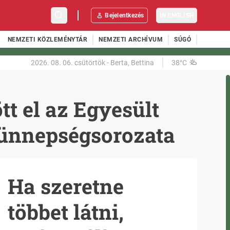
Bejelentkezés
IN ENGLISH
NEMZETI KÖZLEMÉNYTÁR
NEMZETI ARCHÍVUM
SÚGÓ
2026. 08. 06.
csütörtök
-
Berta, Bettina
38°C
t el az Egyesült
 ünnepségsorozata
Ha szeretne
többet látni,