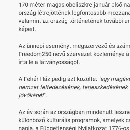
170 méter magas obeliszkre január első napj
ország létrejöttének legfontosabb mozzana
valamint az ország történetének további em
képeit.
Az ünnepi eseményt megszervező és számta
Freedom250 nevű szervezet közleménye 
írta le a látványosságot.
A Fehér Ház pedig azt közölte:
"egy magáva
nemzet felfedezésének, terjeszkedésének é
jövőképét
".
Az év során az országban mindenütt lesz
különböző kulturális programok, amelyek cs
napja, a Függetlenségi Nyilatkozat 1776-o