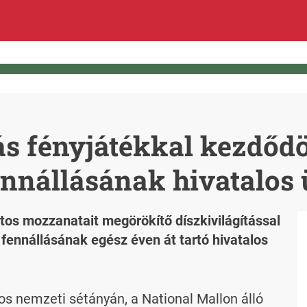
 fényjátékkal kezdődöt
ennállásának hivatalos
os mozzanatait megörökítő díszkivilágítással
fennállásának egész éven át tartó hivatalos
 nemzeti sétányán, a National Mallon álló