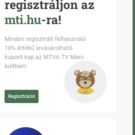
regisztráljon az
mti.hu
-ra!
Minden regisztrált felhasználó
10% értékű levásárolható
kupont kap az MTVA TV Maci-
boltban!
Regisztráció