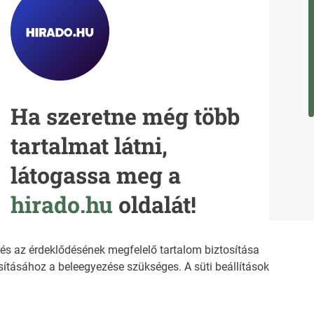
Ha szeretne még több
tartalmat látni,
látogassa meg a
hirado.hu
oldalát!
s az érdeklődésének megfelelő tartalom biztosítása
ításához a beleegyezése szükséges. A süti beállítások
SÍTÉS
IMPRESSZUM
ZŐDÉSI FELTÉTELEK
NEMZETI KÖZLEMÉNYTÁR MEGRENDELÉS