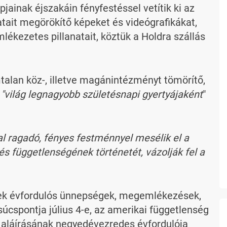
ainak éjszakáin fényfestéssel vetítik ki az
tait megörökítő képeket és videógrafikákat,
lékezetes pillanatait, köztük a Holdra szállás
lan köz-, illetve magánintézményt tömörítő,
a
"világ legnagyobb születésnapi gyertyájaként
"
l ragadó, fényes festménnyel mesélik el a
s függetlenségének történetét, vázolják fel a
nek évfordulós ünnepségek, megemlékezések,
úcspontja július 4-e, az amerikai függetlenség
s aláírásának negyedévezredes évfordulója