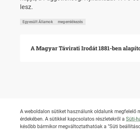
lesz.
Egyesült Államok
megemlékezés
A Magyar Távirati Irodát 1881-ben alapít
A weboldalon sütiket használunk oldalunk megfelelő 
érdekében. A sütikkel kapcsolatos részletekről a
Süti-
HIRADO.HU
MEDIAKLIKK.HU
később bármikor megváltoztathatóak a "Süti beállításo