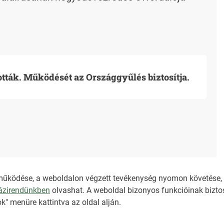
ották. Működését az Országgyűlés biztosítja.
működése, a weboldalon végzett tevékenység nyomon követése, é
házirendünkben
olvashat. A weboldal bizonyos funkcióinak biztos
TARTALOMÉRTÉKE
k" menüre kattintva az oldal alján.
ÁLTALÁNOS SZER