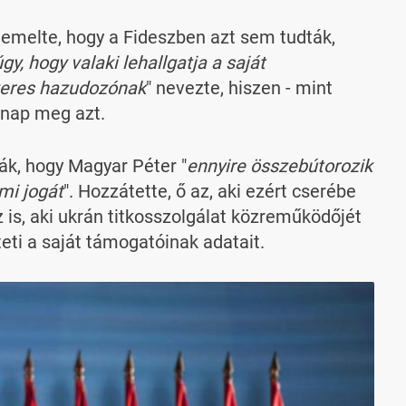
iemelte, hogy a Fideszben azt sem tudták,
 úgy, hogy valaki lehallgatja a saját
eres hazudozónak
" nevezte, hiszen - mint
 nap meg azt.
ák, hogy Magyar Péter "
ennyire összebútorozik
mi jogát
". Hozzátette, ő az, aki ezért cserébe
z is, aki ukrán titkosszolgálat közreműködőjét
eti a saját támogatóinak adatait.