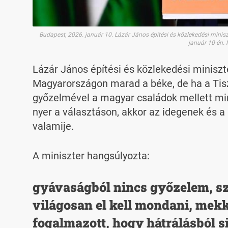
Budapest, 2026. január 10. Lázár János építési és közlekedési min
január 10-én.
Lázár János építési és közlekedési minisz
Magyarországon marad a béke, de ha a Tisz
győzelmével a magyar családok mellett mind
nyer a választáson, akkor az idegenek és a
valamije.
A miniszter hangsúlyozta:
gyávaságból nincs győzelem, sze
világosan el kell mondani, mekk
fogalmazott, hogy hátrálásból s