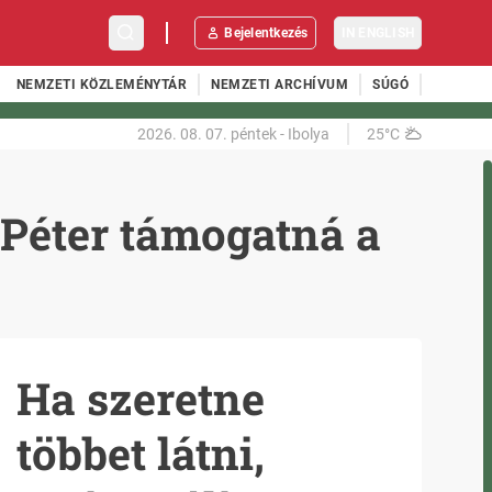
Bejelentkezés
IN ENGLISH
NEMZETI KÖZLEMÉNYTÁR
NEMZETI ARCHÍVUM
SÚGÓ
2026. 08. 07.
péntek
-
Ibolya
25°C
 Péter támogatná a
Ha szeretne
többet látni,