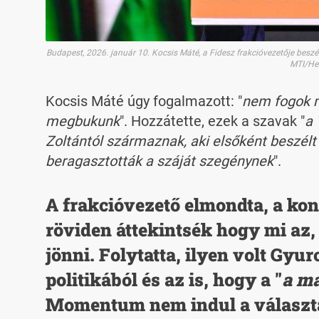
Budapest, 2026. január 10. Kocsis Máté, a Fidesz frakcióvezetője be
MTI/He
Kocsis Máté úgy fogalmazott: "
nem fogok m
megbukunk
". Hozzátette, ezek a szavak "
a 
Zoltántól származnak, aki elsőként beszélt
beragasztották a száját szegénynek
".
A frakcióvezető elmondta, a kon
röviden áttekintsék hogy mi az, 
jönni. Folytatta, ilyen volt Gyu
politikából és az is, hogy a "
a ma
Momentum nem indul a választ