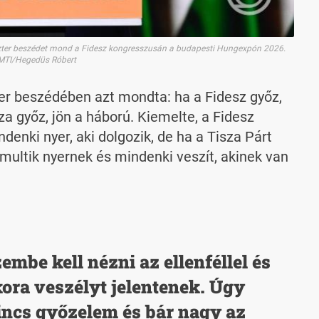
iszter beszédet mond a Fidesz kongresszusán a budapesti Hungexpón 2026.
 MTI/Hegedüs Róbert
ter beszédében azt mondta: ha a Fidesz győz,
a győz, jön a háború. Kiemelte, a Fidesz
enki nyer, aki dolgozik, de ha a Tisza Párt
 multik nyernek és mindenki veszít, akinek van
mbe kell nézni az ellenféllel és
ora veszélyt jelentenek. Úgy
incs győzelem és bár nagy az