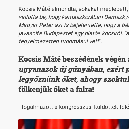
Kocsis Máté elmondta, sokakat meglepett, 
vallotta be, hogy kamaszkorában Demszky-po
Magyar Péter azt is bejelentette, hogy a b
javasolta Budapestet egy platós kocsiról, 
fegyelmezetten tudomásul vett
".
Kocsis Máté beszédének végén a
ugyanazok új gúnyában, ezért 
legyőznünk őket, ahogy szoktu
fölkenjük őket a falra!
- fogalmazott a kongresszusi küldöttek felé