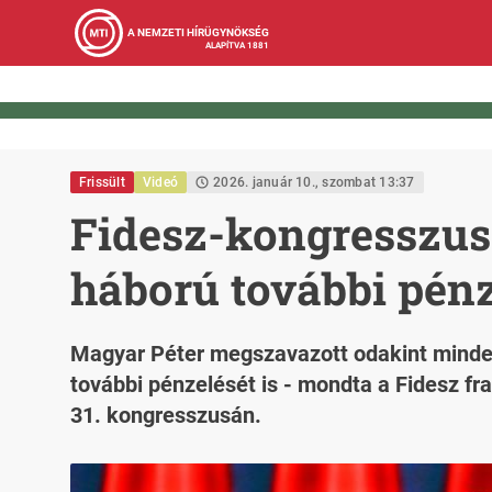
A NEMZETI HÍRÜGYNÖKSÉG
ALAPÍTVA 1881
Frissült
Videó
2026. január 10., szombat 13:37
Fidesz-kongresszus
háború további pénz
Magyar Péter megszavazott odakint minden
további pénzelését is - mondta a Fidesz f
31. kongresszusán.