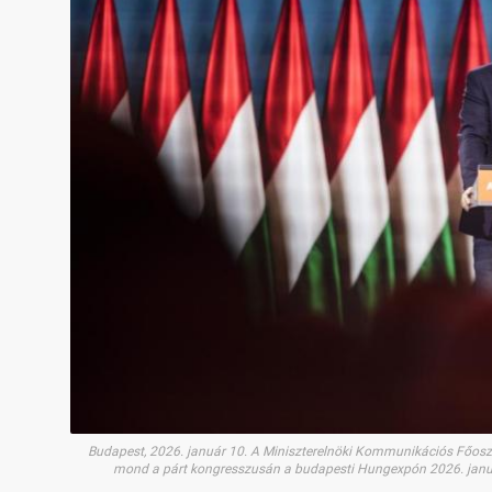
Budapest, 2026. január 10. A Miniszterelnöki Kommunikációs Főosztá
mond a párt kongresszusán a budapesti Hungexpón 2026. janu