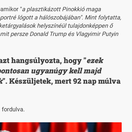
amikor "
a plasztikázott Pinokkió maga
rtré lógott a hálószobájában". Mint folytatta,
éketárgyalások helyszínéül tulajdonképpen ő
"amit persze Donald Trump és Vlagyimir Putyin
zt hangsúlyozta, hogy "
ezek
pontosan ugyanúgy kell majd
k
". Készüljetek, mert 92 nap múlva
 fordulva.