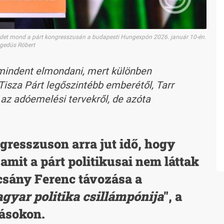
szédet mond a párt kongresszusán a budapesti Hungexpón 2026. január 10-én.
gedüs Róbert
indent elmondani, mert különben
Tisza Párt legőszintébb emberétől, Tarr
 az adóemelési tervekről, de azóta
gresszuson arra jut idő, hogy
amit a párt politikusai nem láttak
rcsány Ferenc távozása a
gyar politika csillámpónija
", a
ásokon.