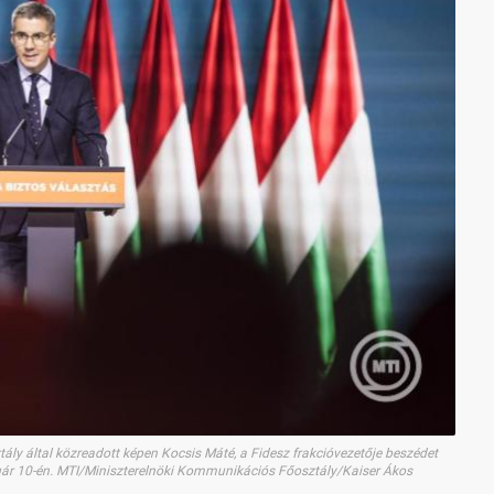
ly által közreadott képen Kocsis Máté, a Fidesz frakcióvezetője beszédet
ár 10-én. MTI/Miniszterelnöki Kommunikációs Főosztály/Kaiser Ákos