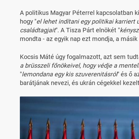
A politikus Magyar Péterrel kapcsolatban k
hogy "
el lehet indítani egy politikai karriert
családtagjait
". A Tisza Párt elnökét "
kénysz
mondta - az egyik nap ezt mondja, a másik
Kocsis Máté úgy fogalmazott, azt sem tudt
a brüsszeli főnökeivel, hogy védje a mentel
"
lemondana egy kis szuverenitásról
" és ő a
barátjának nevezi, és ukrán cégekkel kezelt