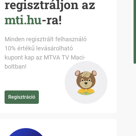
regisztráljon az
mti.hu
-ra!
Minden regisztrált felhasználó
10% értékű levásárolható
kupont kap az MTVA TV Maci-
boltban!
Regisztráció