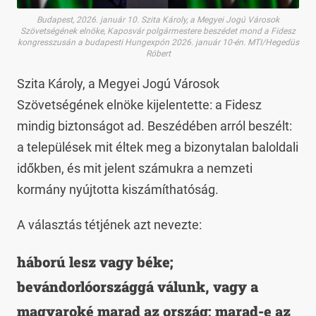
Budapest, 2026. január 10. Szita Károly, a Megyei Jogú Városok
Szövetségének elnöke, Kaposvár polgármestere beszédet mond a Fidesz
kongresszusán a budapesti Hungexpón 2026. január 10-én. MTI/Hegedüs
Róbert
Szita Károly, a Megyei Jogú Városok
Szövetségének elnöke kijelentette: a Fidesz
mindig biztonságot ad. Beszédében arról beszélt:
a települések mit éltek meg a bizonytalan baloldali
időkben, és mit jelent számukra a nemzeti
kormány nyújtotta kiszámíthatóság.
A választás tétjének azt nevezte:
háború lesz vagy béke;
bevándorlóországgá válunk, vagy a
magyaroké marad az ország; marad-e az