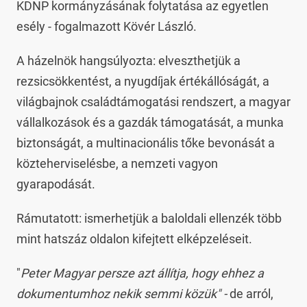
KDNP kormányzásának folytatása az egyetlen
esély - fogalmazott Kövér László.
A házelnök hangsúlyozta: elveszthetjük a
rezsicsökkentést, a nyugdíjak értékállóságát, a
világbajnok családtámogatási rendszert, a magyar
vállalkozások és a gazdák támogatását, a munka
biztonságát, a multinacionális tőke bevonását a
közteherviselésbe, a nemzeti vagyon
gyarapodását.
Rámutatott: ismerhetjük a baloldali ellenzék több
mint hatszáz oldalon kifejtett elképzeléseit.
"
Peter Magyar persze azt állítja, hogy ehhez a
dokumentumhoz nekik semmi közük" -
de arról,