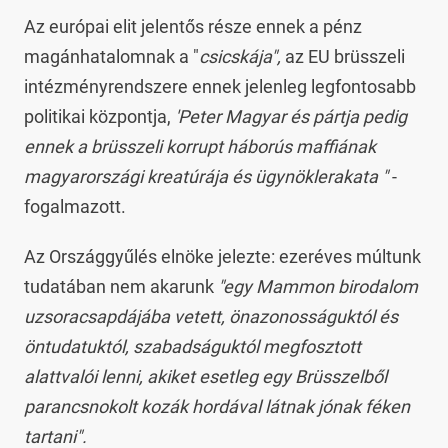
Az európai elit jelentős része ennek a pénz
magánhatalomnak a "
csicskája",
az EU brüsszeli
intézményrendszere ennek jelenleg legfontosabb
politikai központja,
'Peter Magyar és pártja pedig
ennek a brüsszeli korrupt háborús maffiának
magyarországi kreatúrája és ügynöklerakata "
-
fogalmazott.
Az Országgyűlés elnöke jelezte: ezeréves múltunk
tudatában nem akarunk
"egy Mammon birodalom
uzsoracsapdájába vetett, önazonosságuktól és
öntudatuktól, szabadságuktól megfosztott
alattvalói lenni, akiket esetleg egy Brüsszelből
parancsnokolt kozák hordával látnak jónak féken
tartani".