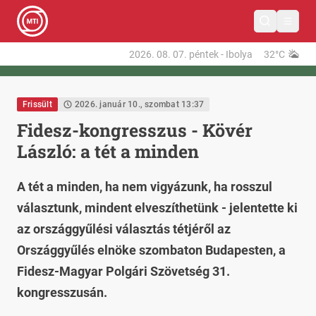
2026. 08. 07.
péntek
-
Ibolya
32°C
Frissült
2026. január 10., szombat 13:37
Fidesz-kongresszus - Kövér
László: a tét a minden
A tét a minden, ha nem vigyázunk, ha rosszul
választunk, mindent elveszíthetünk - jelentette ki
az országgyűlési választás tétjéről az
Országgyűlés elnöke szombaton Budapesten, a
Fidesz-Magyar Polgári Szövetség 31.
kongresszusán.