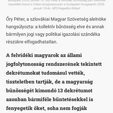
Budapest, 2026. január 10. Őry Péter, a felvidéki Szövetség párt alelnöke
beszédet mond a Fidesz kongresszusán a budapesti Hungexpón 2026.
január 10-én. MTI/Hegedüs Róbert
Őry Péter, a szlovákiai Magyar Szövetség alelnöke
hangsúlyozta: a kollektív bűnösség elve és annak
bármilyen jogi vagy politikai igazolási szándéka
részükre elfogadhatatlan.
A felvidéki magyarok az állami
jogfolytonosság rendszerének tekintett
dekrétumokat tudomásul vették,
tiszteletben tartják, de a magyarság
bűnösségét kimondó 13 dekrétumot
azonban bármiféle büntetésekkel is
fenyegetik őket, soha nem fogják