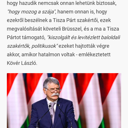
hogy hazudik nemcsak onnan lehetünk biztosak,
"hogy mozog a szája",
hanem onnan is, hogy
ezekről beszélnek a Tisza Párt szakértői, ezek
megvalósítását követeli Brüsszel, és a ma a Tisza
Pártot támogató,
"kiszolgált és levitézlett baloldali
szakértők, politikusok"
ezeket hajtották végre
akkor, amikor hatalmon voltak - emlékeztetett
Kövér László.