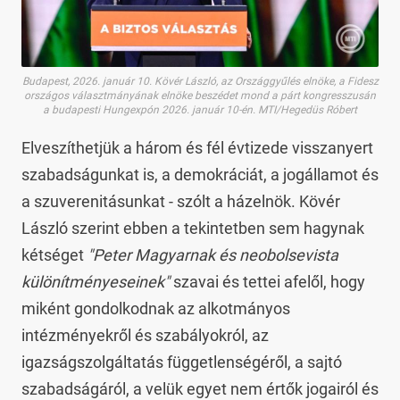
Budapest, 2026. január 10. Kövér László, az Országgyűlés elnöke, a Fidesz
országos választmányának elnöke beszédet mond a párt kongresszusán
a budapesti Hungexpón 2026. január 10-én. MTI/Hegedüs Róbert
Elveszíthetjük a három és fél évtizede visszanyert
szabadságunkat is, a demokráciát, a jogállamot és
a szuverenitásunkat - szólt a házelnök. Kövér
László szerint ebben a tekintetben sem hagynak
kétséget
"Peter Magyarnak és neobolsevista
különítményeseinek"
szavai és tettei afelől, hogy
miként gondolkodnak az alkotmányos
intézményekről és szabályokról, az
igazságszolgáltatás függetlenségéről, a sajtó
szabadságáról, a velük egyet nem értők jogairól és