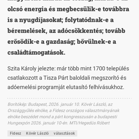
olcsó energia és megbecsülik-e továbbra
is a nyugdíjasokat; folytatódnak-e a
béremelések, az adócsökkentés; tovább
erősödik-e a gazdaság; bővülnek-e a
családtámogatások.
Szita Károly jelezte: már több mint 1700 település
csatlakozott a Tisza Párt baloldali megszorító és
adóemelési programját elutasító felhívásukhoz.
Borítókép
:
Budapest, 2026. január 10. Kövér László, az
Országgyűlés elnöke, a Fidesz országos választmányának
elnöke beszédet mond a párt kongresszusán a budapesti
Hungexpón 2026. január 10-én. MTI/Hegedüs Róbert
Fidesz
Kövér László
választások