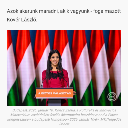
Azok akarunk maradni, akik vagyunk - fogalmazott
Kövér László.
Budapest, 2026. január 10. Koncz Zsófia, a Kulturális és Innovációs
Minisztérium családokért felelős államtitkára beszédet mond a Fidesz
kongresszusán a budapesti Hungexpón 2026. január 10-én. MTI/Hegedüs
Róbert