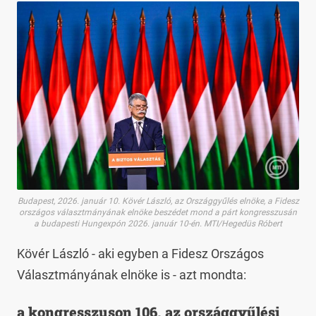
Budapest, 2026. január 10. Kövér László, az Országgyűlés elnöke, a Fidesz
országos választmányának elnöke beszédet mond a párt kongresszusán
a budapesti Hungexpón 2026. január 10-én. MTI/Hegedüs Róbert
Kövér László - aki egyben a Fidesz Országos
Választmányának elnöke is - azt mondta:
a kongresszuson 106, az országgyűlési