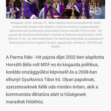
Budapest, 2026. február 21. Bábel Balázs Kalocsa-kecskeméti érsek,
metropolita szentmisét celebrál a kommunizmus magyarországi
áldozatainak emléknapja alkalmából évente odaítélt Parma fidei - Hit
pajzsa díj átadása alkalmából a belvárosi ferences templomban 2026.
február 21-én. Az elismerést Reisz Pál ferences szerzetes, az esztergomi
ferences gimnázium egykori tanára, igazgatója vehette át. MTI/Bruzák
Noémi
A Parma fidei - Hit pajzsa díjat 2002-ben alapította
Horváth Béla volt MDF-es és kisgazda politikus,
korábbi országgyűlési képviselő és a 2008-ban
elhunyt Gyurkovics Tibor író. Olyan papoknak,
szerzeteseknek ítélik oda minden évben, akik a
kommunista diktatúra alatt is hűségesek
maradtak hitükhöz.