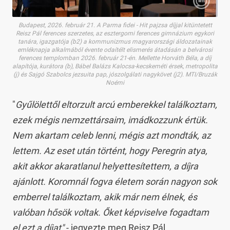
Budapest, 2026. február 21. A Parma fidei - Hit pajzsa díjjal kitüntetett
Reisz Pál ferences szerzetes, az esztergomi ferences gimnázium egykori
tanára, igazgatója (b2) a kommunizmus magyarországi áldozatainak
emléknapja alkalmából évente odaítélt elismerés átadásán a belvárosi
ferences templomban 2026. február 21-én. Mellette Horváth Béla, a díj
alapítója, kurátora (b), Bábel Balázs Kalocsa-kecskeméti érsek, metropolita
(j) és Sajgó Szabolcs jezsuita pap, jószolgálati nagykövet (j2). MTI/Bruzák
Noémi
"
Gyűlölettől eltorzult arcú emberekkel találkoztam,
ezek mégis nemzettársaim, imádkozzunk értük.
Nem akartam celeb lenni, mégis azt mondták, az
lettem. Az eset után történt, hogy Peregrin atya,
akit akkor akaratlanul helyettesítettem, a díjra
ajánlott. Koromnál fogva életem során nagyon sok
emberrel találkoztam, akik már nem élnek, és
valóban hősök voltak. Őket képviselve fogadtam
el ezt a díjat"
- jegyezte meg Reisz Pál.