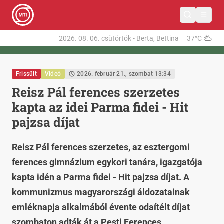
2026. 08. 06.
csütörtök
-
Berta, Bettina
37°C
Frissült
Videó
2026. február 21., szombat 13:34
Reisz Pál ferences szerzetes
kapta az idei Parma fidei - Hit
pajzsa díjat
Reisz Pál ferences szerzetes, az esztergomi
ferences gimnázium egykori tanára, igazgatója
kapta idén a Parma fidei - Hit pajzsa díjat. A
kommunizmus magyarországi áldozatainak
emléknapja alkalmából évente odaítélt díjat
szombaton adták át a Pesti Ferences