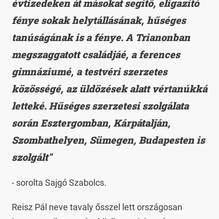
évtizedeken át másokat segítő, eligazító
fénye sokak helytállásának, hűséges
tanúságának is a fénye. A Trianonban
megszaggatott családjáé, a ferences
gimnáziumé, a testvéri szerzetes
közösségé, az üldözések alatt vértanúkká
letteké. Hűséges szerzetesi szolgálata
során Esztergomban, Kárpátalján,
Szombathelyen, Sümegen, Budapesten is
szolgált"
- sorolta Sajgó Szabolcs.
Reisz Pál neve tavaly ősszel lett országosan