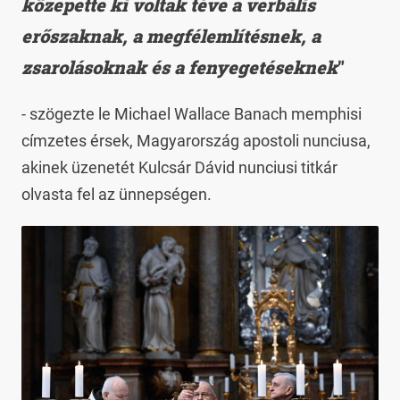
közepette ki voltak téve a verbális
erőszaknak, a megfélemlítésnek, a
zsarolásoknak és a fenyegetéseknek
"
- szögezte le Michael Wallace Banach memphisi
címzetes érsek, Magyarország apostoli nunciusa,
akinek üzenetét Kulcsár Dávid nunciusi titkár
olvasta fel az ünnepségen.