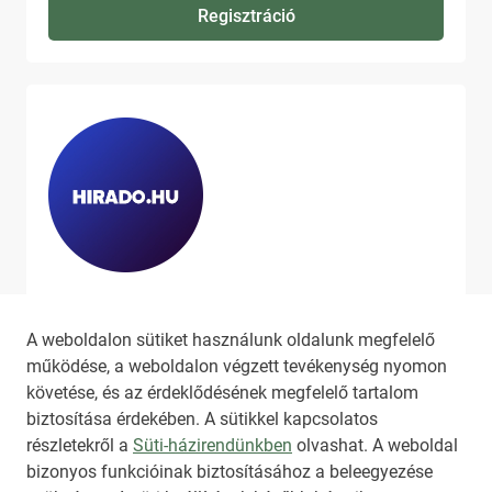
Regisztráció
Ha szeretne még több tartalmat
látni, látogassa meg a
hirado.hu
A weboldalon sütiket használunk oldalunk megfelelő
oldalát!
működése, a weboldalon végzett tevékenység nyomon
követése, és az érdeklődésének megfelelő tartalom
biztosítása érdekében. A sütikkel kapcsolatos
részletekről a
Süti-házirendünkben
olvashat. A weboldal
bizonyos funkcióinak biztosításához a beleegyezése
HIRADO.HU
MEDIAKLIKK.HU