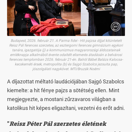
Budapest, 2026. február 21. A Parma fidei - Hit pajzsa díjjal kitüntetett
Reisz Pál ferences szerzetes, az esztergomi ferences gimnázium egykori
tanára, igazgatója (j) a kommunizmus magyarországi áldozatainak
emléknapja alkalmából évente odaítélt elismerés átadásán a belvárosi
ferences templomban 2026. február 21-én. Balról Bábel Balázs Kalocsa-
kecskeméti érsek, metropolita (b) és Sajgó Szabolcs jezsuita pap,
jószolgálati nagykövet. MTI/Bruzák Noémi
A díjazottat méltató laudációjában Sajgó Szabolcs
kiemelte: a hit fénye pajzs a sötétség ellen. Mint
megjegyezte, a mostani zűrzavaros világban a
katolikus hit képes eligazítani, vezetni és erőt adni.
"
Reisz Péter Pál szerzetes életének