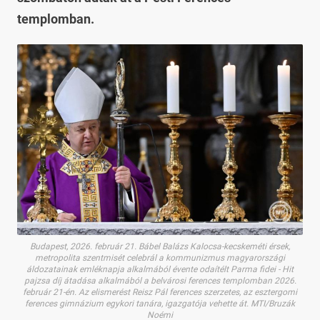
templomban.
Budapest, 2026. február 21. Bábel Balázs Kalocsa-kecskeméti érsek,
metropolita szentmisét celebrál a kommunizmus magyarországi
áldozatainak emléknapja alkalmából évente odaítélt Parma fidei - Hit
pajzsa díj átadása alkalmából a belvárosi ferences templomban 2026.
február 21-én. Az elismerést Reisz Pál ferences szerzetes, az esztergomi
ferences gimnázium egykori tanára, igazgatója vehette át. MTI/Bruzák
Noémi