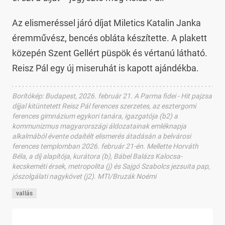
Az elismeréssel járó díjat Miletics Katalin Janka
éremművész, bencés obláta készítette. A plakett
közepén Szent Gellért püspök és vértanú látható.
Reisz Pál egy új miseruhát is kapott ajándékba.
Borítókép
:
Budapest, 2026. február 21. A Parma fidei - Hit pajzsa
díjjal kitüntetett Reisz Pál ferences szerzetes, az esztergomi
ferences gimnázium egykori tanára, igazgatója (b2) a
kommunizmus magyarországi áldozatainak emléknapja
alkalmából évente odaítélt elismerés átadásán a belvárosi
ferences templomban 2026. február 21-én. Mellette Horváth
Béla, a díj alapítója, kurátora (b), Bábel Balázs Kalocsa-
kecskeméti érsek, metropolita (j) és Sajgó Szabolcs jezsuita pap,
jószolgálati nagykövet (j2). MTI/Bruzák Noémi
vallás