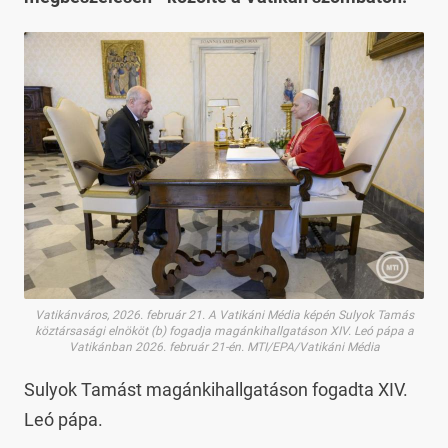
Vatikánváros, 2026. február 21. A Vatikáni Média képén Sulyok Tamás
köztársasági elnököt (b) fogadja magánkihallgatáson XIV. Leó pápa a
Vatikánban 2026. február 21-én. MTI/EPA/Vatikáni Média
Sulyok Tamást magánkihallgatáson fogadta XIV.
Leó pápa.