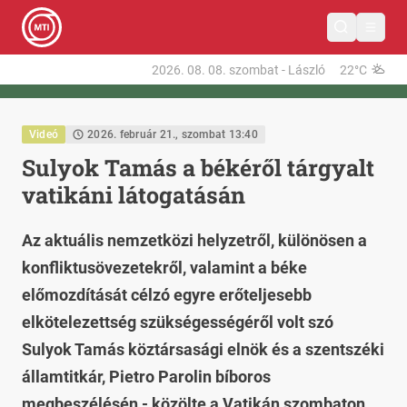
2026. 08. 08.
szombat
-
László
22°C
Videó
2026. február 21., szombat 13:40
Sulyok Tamás a békéről tárgyalt
vatikáni látogatásán
Az aktuális nemzetközi helyzetről, különösen a
konfliktusövezetekről, valamint a béke
előmozdítását célzó egyre erőteljesebb
elkötelezettség szükségességéről volt szó
Sulyok Tamás köztársasági elnök és a szentszéki
államtitkár, Pietro Parolin bíboros
megbeszélésén - közölte a Vatikán szombaton.