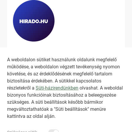
Ha szeretne még több tartalmat
látni, látogassa meg a
hirado.hu
A weboldalon sütiket használunk oldalunk megfelelő
oldalát!
működése, a weboldalon végzett tevékenység nyomon
követése, és az érdeklődésének megfelelő tartalom
biztosítása érdekében. A sütikkel kapcsolatos
részletekről a
Süti-házirendünkben
olvashat. A weboldal
bizonyos funkcióinak biztosításához a beleegyezése
HIRADO.HU
MEDIAKLIKK.HU
szükséges. A süti beállítások később bármikor
M4SPORT.HU
NEMZETISPORT.HU
megváltoztathatóak a "Süti beállítások" menüre
kattintva az oldal alján.
TARTALOMÉRTÉKESÍTÉS