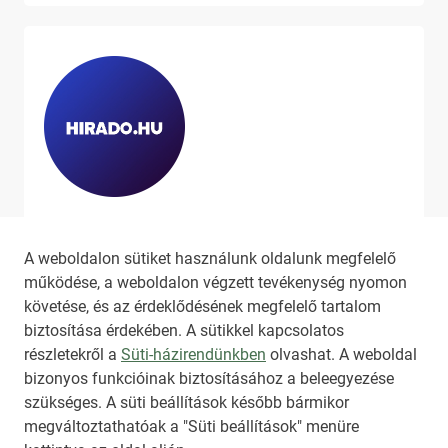
Ha szeretne még több tartalmat
látni, látogassa meg a
hirado.hu
A weboldalon sütiket használunk oldalunk megfelelő
oldalát!
működése, a weboldalon végzett tevékenység nyomon
követése, és az érdeklődésének megfelelő tartalom
biztosítása érdekében. A sütikkel kapcsolatos
részletekről a
Süti-házirendünkben
olvashat. A weboldal
bizonyos funkcióinak biztosításához a beleegyezése
HIRADO.HU
MEDIAKLIKK.HU
szükséges. A süti beállítások később bármikor
M4SPORT.HU
NEMZETISPORT.HU
megváltoztathatóak a "Süti beállítások" menüre