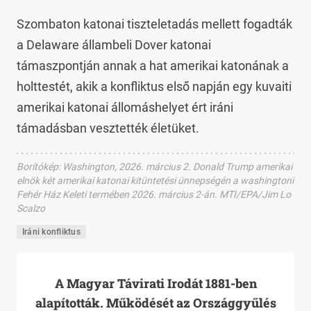
Szombaton katonai tiszteletadás mellett fogadták
a Delaware állambeli Dover katonai
támaszpontján annak a hat amerikai katonának a
holttestét, akik a konfliktus első napján egy kuvaiti
amerikai katonai állomáshelyet ért iráni
támadásban vesztették életüket.
Borítókép
:
Washington, 2026. március 2. Donald Trump amerikai
elnök két amerikai katonai kitüntetési ünnepségén a washingtoni
Fehér Ház Keleti termében 2026. március 2-án. MTI/EPA/Jim Lo
Scalzo
Iráni konfliktus
A Magyar Távirati Irodát 1881-ben
alapították. Működését az Országgyűlés