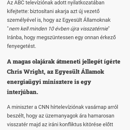
Az ABC televíziónak adott nyilatkozatában
kifejtette: biztosítani akarja azt új vezető
személyével is, hogy az Egyesült Államoknak
"
nem kell minden 10 évben újra visszatérnie
"
Iránba, hogy megszüntessen egy onnan érkező
fenyegetést.
A magas olajárak átmeneti jellegét ígérte
Chris Wright, az Egyesült Államok
energiaügyi minisztere is egy
interjúban.
A miniszter a CNN hírtelevíziónak vasárnap arról
beszélt, hogy az üzemanyagok ára hamarosan
visszatér majd az iráni konfliktus kitörése előtt