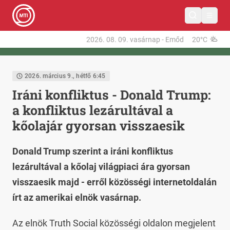
2026. 08. 09.
vasárnap
-
Emőd
20°C
2026. március 9., hétfő 6:45
Iráni konfliktus - Donald Trump:
a konfliktus lezárultával a
kőolajár gyorsan visszaesik
Donald Trump szerint a iráni konfliktus
lezárultával a kőolaj világpiaci ára gyorsan
visszaesik majd - erről közösségi internetoldalán
írt az amerikai elnök vasárnap.
Az elnök Truth Social közösségi oldalon megjelent