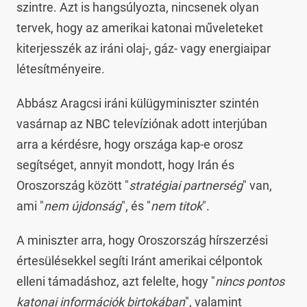
szintre. Azt is hangsúlyozta, nincsenek olyan
tervek, hogy az amerikai katonai műveleteket
kiterjesszék az iráni olaj-, gáz- vagy energiaipar
létesítményeire.
Abbász Aragcsi iráni külügyminiszter szintén
vasárnap az NBC televíziónak adott interjúban
arra a kérdésre, hogy országa kap-e orosz
segítséget, annyit mondott, hogy Irán és
Oroszország között "
stratégiai partnerség
" van,
ami "
nem újdonság
", és "
nem titok
".
A miniszter arra, hogy Oroszország hírszerzési
értesülésekkel segíti Iránt amerikai célpontok
elleni támadáshoz, azt felelte, hogy "
nincs pontos
katonai információk birtokában
", valamint