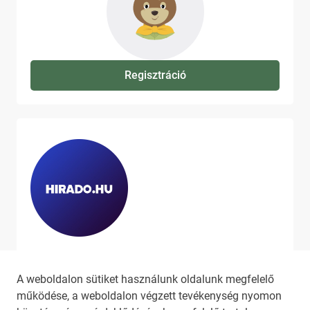
Regisztráció
Ha szeretne még több tartalmat
látni, látogassa meg a
hirado.hu
A weboldalon sütiket használunk oldalunk megfelelő
oldalát!
működése, a weboldalon végzett tevékenység nyomon