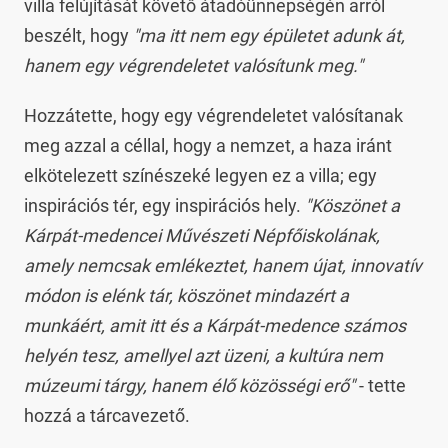
villa felújítását követő átadóünnepségén arról
beszélt, hogy
"ma itt nem egy épületet adunk át,
hanem egy végrendeletet valósítunk meg."
Hozzátette, hogy egy végrendeletet valósítanak
meg azzal a céllal, hogy a nemzet, a haza iránt
elkötelezett színészeké legyen ez a villa; egy
inspirációs tér, egy inspirációs hely.
"Köszönet a
Kárpát-medencei Művészeti Népfőiskolának,
amely nemcsak emlékeztet, hanem újat, innovatív
módon is elénk tár, köszönet mindazért a
munkáért, amit itt és a Kárpát-medence számos
helyén tesz, amellyel azt üzeni, a kultúra nem
múzeumi tárgy, hanem élő közösségi erő"
- tette
hozzá a tárcavezető.