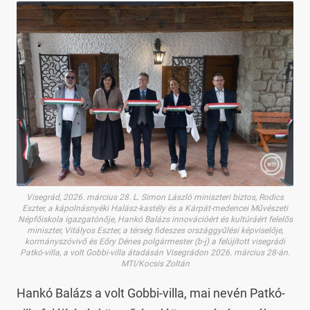
Visegrád, 2026. március 28. L. Simon László miniszteri biztos, Rodics
Eszter, a kápolnásnyéki Halász-kastély és a Kárpát-medencei Művészeti
Népfőiskola igazgatónője, Hankó Balázs innovációért és kultúráért felelős
miniszter, Vitályos Eszter, a térség fideszes országgyűlési képviselője,
kormányszóvivő és Eőry Dénes polgármester (b-j) a felújított visegrádi
Patkó-villa, a volt Gobbi-villa átadásán Visegrádon 2026. március 28-án.
MTI/Kocsis Zoltán
Hankó Balázs a volt Gobbi-villa, mai nevén Patkó-