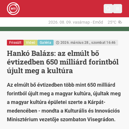
2026. 08. 09.
vasárnap
-
Emőd
25°C
Frissült
Videó
Galéria
2026. március 28., szombat 16:46
Hankó Balázs: az elmúlt bő
évtizedben 650 milliárd forintból
újult meg a kultúra
Az elmúlt bő évtizedben több mint 650 milliárd
forintból újult meg a magyar kultúra, újultak meg
a magyar kultúra épületei szerte a Kárpát-
medencében - mondta a Kulturális és Innovációs
Minisztérium vezetője szombaton Visegrádon.