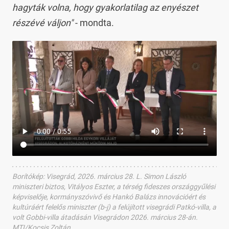
hagyták volna, hogy gyakorlatilag az enyészet
részévé váljon"
- mondta.
Borítókép
:
Visegrád, 2026. március 28. L. Simon László
miniszteri biztos, Vitályos Eszter, a térség fideszes országgyűlési
képviselője, kormányszóvivő és Hankó Balázs innovációért és
kultúráért felelős miniszter (b-j) a felújított visegrádi Patkó-villa, a
volt Gobbi-villa átadásán Visegrádon 2026. március 28-án.
MTI/Kocsis Zoltán