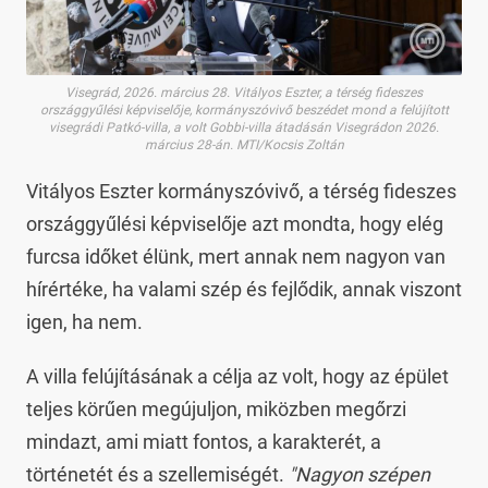
Visegrád, 2026. március 28. Vitályos Eszter, a térség fideszes
országgyűlési képviselője, kormányszóvivő beszédet mond a felújított
visegrádi Patkó-villa, a volt Gobbi-villa átadásán Visegrádon 2026.
március 28-án. MTI/Kocsis Zoltán
Vitályos Eszter kormányszóvivő, a térség fideszes
országgyűlési képviselője azt mondta, hogy elég
furcsa időket élünk, mert annak nem nagyon van
hírértéke, ha valami szép és fejlődik, annak viszont
igen, ha nem.
A villa felújításának a célja az volt, hogy az épület
teljes körűen megújuljon, miközben megőrzi
mindazt, ami miatt fontos, a karakterét, a
történetét és a szellemiségét.
"Nagyon szépen