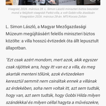
Visegrád, 2026. március 28. L. Simon László miniszteri biztos beszédet
mond a felújított visegrádi Patkó-villa, a volt Gobbi-villa átadásán
Visegrádon 2026. március 28-án. MTI/Kocsis Zoltán
L. Simon László, a Magyar Mezőgazdasági
Múzeum megújításáért felelős miniszteri biztos
közölte: a villa hosszú évtizedek óta állt lepusztult
állapotban.
"Ezt csak azért mondom, mert azok, akik egyszer
csak rájöttek arra, hogy itt van ez a villa, és meg
akarták menteni tőlünk, azok évtizedeken
keresztül semmit nem csináltak ennek a villának
az érdekében, soha nem voltak itt, azt sem tudták,
hogy van, azt sem tudták, hogy Gobbi Hilda milyen
szándékkal és milyen céllal hagyta a művészekre,