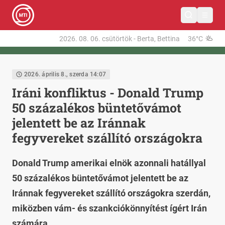
2026. 08. 06.
csütörtök
-
Berta, Bettina
36°C
2026. április 8., szerda 14:07
Iráni konfliktus - Donald Trump
50 százalékos büntetővámot
jelentett be az Iránnak
fegyvereket szállító országokra
Donald Trump amerikai elnök azonnali hatállyal
50 százalékos büntetővámot jelentett be az
Iránnak fegyvereket szállító országokra szerdán,
miközben vám- és szankciókönnyítést ígért Irán
számára.