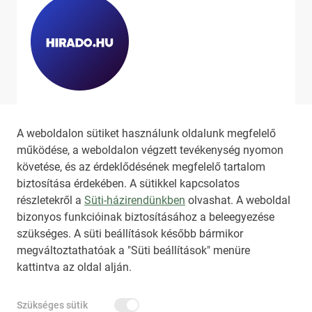
Ha szeretne még több tartalmat
látni, látogassa meg a
hirado.hu
A weboldalon sütiket használunk oldalunk megfelelő
oldalát!
működése, a weboldalon végzett tevékenység nyomon
követése, és az érdeklődésének megfelelő tartalom
biztosítása érdekében. A sütikkel kapcsolatos
részletekről a
Süti-házirendünkben
olvashat. A weboldal
bizonyos funkcióinak biztosításához a beleegyezése
HIRADO.HU
MEDIAKLIKK.HU
szükséges. A süti beállítások később bármikor
M4SPORT.HU
NEMZETISPORT.HU
megváltoztathatóak a "Süti beállítások" menüre
kattintva az oldal alján.
TARTALOMÉRTÉKESÍTÉS
Szükséges sütik
IMPRESSZUM