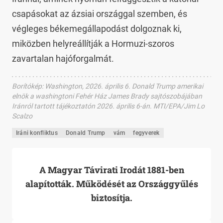
csapásokat az ázsiai országgal szemben, és
végleges békemegállapodást dolgoznak ki,
miközben helyreállítják a Hormuzi-szoros
zavartalan hajóforgalmát.
Borítókép
:
Washington, 2026. április 6. Donald Trump amerikai
elnök a washingtoni Fehér Ház James Brady sajtószobájában
Iránról tartott tájékoztatón 2026. április 6-án. MTI/EPA/Jim Lo
Scalzo
Iráni konfliktus
Donald Trump
vám
fegyverek
A Magyar Távirati Irodát 1881-ben
alapították. Működését az Országgyűlés
biztosítja.