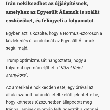
Irán nekikezdhet az újjáépítésnek,
amelyhez az Egyesült Államok is szállít
eszközöket, és felügyeli a folyamatot.
Egyben azt is közölte, hogy a Hormuzi-szoroson a
közlekedés újraindulását az Egyesült Államok
segíti majd.
Trump optimizmusát hangoztatta, hogy a
folyamat nyomán eljöhet a "
Közel-Kelet
aranykora
".
Az amerikai elnök kedden este, egy órával az
általa szabott határidő letelte előtt jelentette be,
hogy kéthetes tűzszünetben állapodott meg
Iránnal, aminek nyomán felfüggesztik a katonai