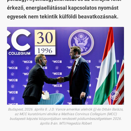
érkező, energiaellátással kapcsolatos nyomást
egyesek nem tekintik külföldi beavatkozásnak.
Budapest, 2026. április 8. J.D. Vance amerikai alelnök (j) és Orbán Balázs,
az MCC kuratóriumi elnöke a Mathias Corvinus Collegium (MCC)
budapesti képzési központjában rendezett pódiumbeszélgetésen 2026.
április 8-án. MTI/Hegedüs Róbert