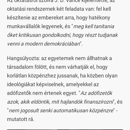
Az oktatásról szólva J. D. Vance kijelentette, az
oktatási rendszernek két feladata van: fel kell
készítenie az embereket arra, hogy hatékony
munkavállalók legyenek, és "
meg kell tanítania
őket kritikusan gondolkodni, hogy részt tudjanak
venni a modern demokráciában
".
Hangsúlyozta: az egyetemek nem állhatnak a
társadalom fölött, és nem várhatják el, hogy
korlátlan közpénzhez jussanak, ha közben olyan
ideológiákat képviselnek, amelyekkel az
adófizetők nem értenek egyet. "
Az adófizetők
azok, akik eldöntik, mit hajlandók finanszírozni
", és
"
nem jogosult senki automatikusan közpénzre
" -
mutatott rá.