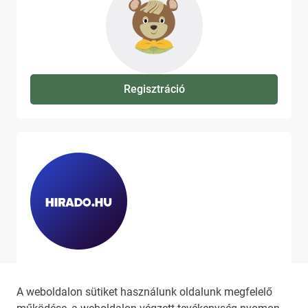
Regisztráció
Ha szeretne még több tartalmat
látni, látogassa meg a
hirado.hu
A weboldalon sütiket használunk oldalunk megfelelő