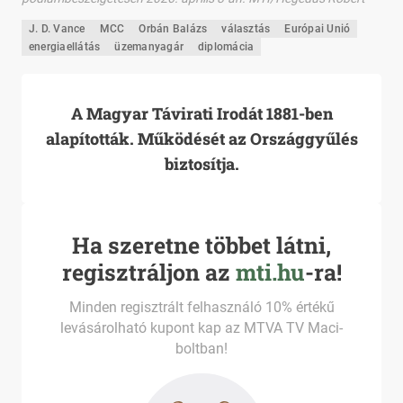
J. D. Vance
MCC
Orbán Balázs
választás
Európai Unió
energiaellátás
üzemanyagár
diplomácia
A Magyar Távirati Irodát 1881-ben
alapították. Működését az Országgyűlés
biztosítja.
Ha szeretne többet látni,
regisztráljon az
mti.hu
-ra!
Minden regisztrált felhasználó 10% értékű
levásárolható kupont kap az MTVA TV Maci-
boltban!