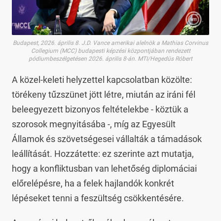
Budapest, 2026. április 8. J.D. Vance amerikai alelnök a Mathias Corvinus
Collegium (MCC) budapesti képzési központjában rendezett
pódiumbeszélgetésen 2026. április 8-án. MTI/Hegedüs Róbert
A közel-keleti helyzettel kapcsolatban közölte:
törékeny tűzszünet jött létre, miután az iráni fél
beleegyezett bizonyos feltételekbe - köztük a
szorosok megnyitásába -, míg az Egyesült
Államok és szövetségesei vállalták a támadások
leállítását. Hozzátette: ez szerinte azt mutatja,
hogy a konfliktusban van lehetőség diplomáciai
előrelépésre, ha a felek hajlandók konkrét
lépéseket tenni a feszültség csökkentésére.