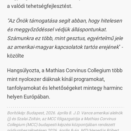
a valódi tehetségfejlesztést.
"Az Önök támogatása segít abban, hogy hitelesen
és meggyőződéssel védjük álláspontunkat.
Számunkra ez több, mint gesztus, egyértelmű jele
az amerikai-magyar kapcsolatok tartós erejének
" -
közölte
Hangsúlyozta, a Mathias Corvinus Collegium több
mint nyolcezer diáknak kínál programokat,
tanfolyamokat és lehetőségeket mintegy harminc
helyen Európában.
Borítókép
:
Budapest, 2026. április 8. J.D. Vance amerikai alelnök
(j) és Szalai Zoltán, az MCC főigazgatója a Mathias Corvinus
Collegium (MCC) budapesti képzési központjában rendezett
pódiumbeszélgetésen 2026. április 8-án. MTI/Hegedüs Róbert