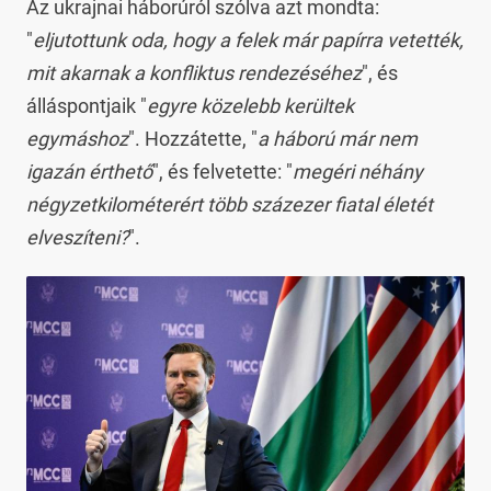
Az ukrajnai háborúról szólva azt mondta:
"
eljutottunk oda, hogy a felek már papírra vetették,
mit akarnak a konfliktus rendezéséhez
", és
álláspontjaik "
egyre közelebb kerültek
egymáshoz
". Hozzátette, "
a háború már nem
igazán érthető
", és felvetette: "
megéri néhány
négyzetkilométerért több százezer fiatal életét
elveszíteni?
".