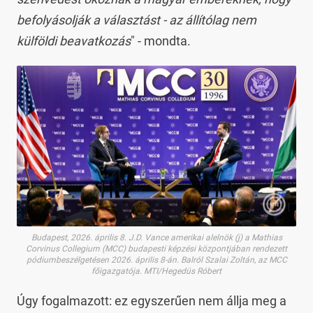
befolyásolják a választást - az állítólag nem
külföldi beavatkozás
" - mondta.
Budapest, 2026. április 8. J.D. Vance amerikai alelnök (j) a Mathias
Corvinus Collegium (MCC) budapesti képzési központjában rendezett
pódiumbeszélgetésen 2026. április 8-án. Balról Szalai Zoltán, az MCC
főigazgatója. MTI/Hegedüs Róbert
Úgy fogalmazott: ez egyszerűen nem állja meg a