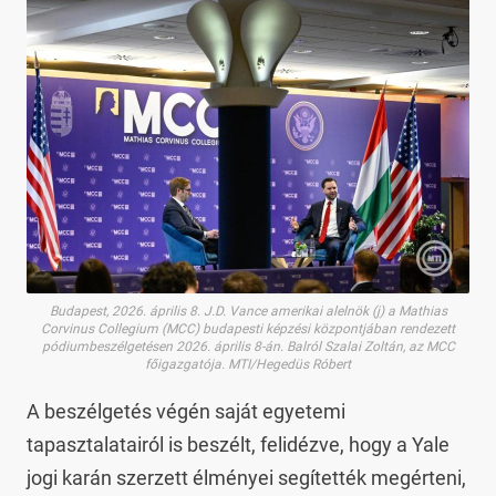
Budapest, 2026. április 8. J.D. Vance amerikai alelnök (j) a Mathias
Corvinus Collegium (MCC) budapesti képzési központjában rendezett
pódiumbeszélgetésen 2026. április 8-án. Balról Szalai Zoltán, az MCC
főigazgatója. MTI/Hegedüs Róbert
A beszélgetés végén saját egyetemi
tapasztalatairól is beszélt, felidézve, hogy a Yale
jogi karán szerzett élményei segítették megérteni,