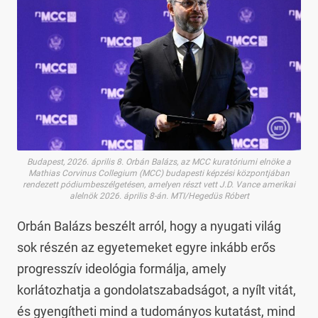
Budapest, 2026. április 8. Orbán Balázs, az MCC kuratóriumi elnöke a
Mathias Corvinus Collegium (MCC) budapesti képzési központjában
rendezett pódiumbeszélgetésen, amelyen részt vett J.D. Vance amerikai
alelnök 2026. április 8-án. MTI/Hegedüs Róbert
Orbán Balázs beszélt arról, hogy a nyugati világ
sok részén az egyetemeket egyre inkább erős
progresszív ideológia formálja, amely
korlátozhatja a gondolatszabadságot, a nyílt vitát,
és gyengítheti mind a tudományos kutatást, mind