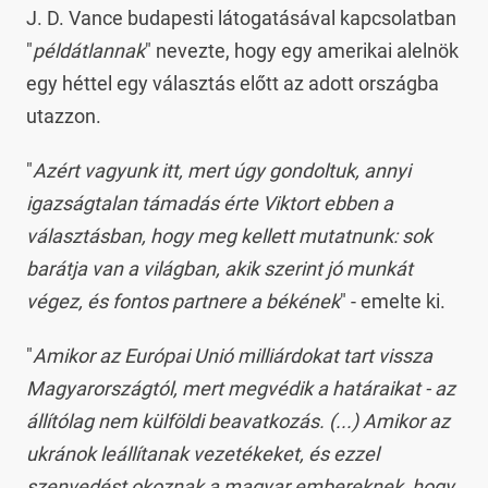
J. D. Vance budapesti látogatásával kapcsolatban
"
példátlannak
" nevezte, hogy egy amerikai alelnök
egy héttel egy választás előtt az adott országba
utazzon.
"
Azért vagyunk itt, mert úgy gondoltuk, annyi
igazságtalan támadás érte Viktort ebben a
választásban, hogy meg kellett mutatnunk: sok
barátja van a világban, akik szerint jó munkát
végez, és fontos partnere a békének
" - emelte ki.
"
Amikor az Európai Unió milliárdokat tart vissza
Magyarországtól, mert megvédik a határaikat - az
állítólag nem külföldi beavatkozás. (...) Amikor az
ukránok leállítanak vezetékeket, és ezzel
szenvedést okoznak a magyar embereknek, hogy