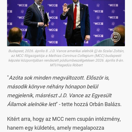
Budapest, 2026. április 8. J.D. Vance amerikai alelnök (j) és Szalai Zoltán,
az MCC főigazgatója a Mathias Corvinus Collegium (MCC) budapesti
képzési központjában rendezett pódiumbeszélgetésen 2026. április 8-án.
MTI/Hegedüs Róbert
"
Azóta sok minden megváltozott. Először is,
második könyve néhány hónapon belül
megjelenik, másrészt J.D. Vance az Egyesült
Államok alelnöke lett
" - tette hozzá Orbán Balázs.
Kitért arra, hogy az MCC nem csupán intézmény,
hanem egy küldetés, amely megalapozza