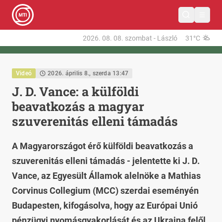
2026. 08. 08.
szombat
-
László
31°C
Videó
2026. április 8., szerda 13:47
J. D. Vance: a külföldi
beavatkozás a magyar
szuverenitás elleni támadás
A Magyarországot érő külföldi beavatkozás a
szuverenitás elleni támadás - jelentette ki J. D.
Vance, az Egyesült Államok alelnöke a Mathias
Corvinus Collegium (MCC) szerdai eseményén
Budapesten, kifogásolva, hogy az Európai Unió
pénzügyi nyomásgyakorlását és az Ukrajna felől