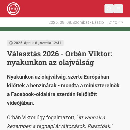
2026. 08. 08.
szombat
-
László
21°C
2026. április 8., szerda 12:41
Választás 2026 - Orbán Viktor:
nyakunkon az olajválság
Nyakunkon az olajválság, szerte Európában
kilőttek a benzinárak - mondta a miniszterelnök
a Facebook-oldalára szerdán feltöltött
videójában.
Orbán Viktor úgy fogalmazott, "
itt vannak a
kezemben a tegnapi árváltozások. Riasztóak.
"