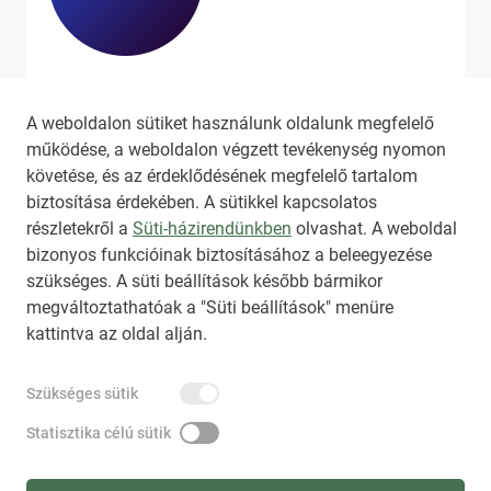
Ha szeretne még több tartalmat
látni, látogassa meg a
hirado.hu
A weboldalon sütiket használunk oldalunk megfelelő
oldalát!
működése, a weboldalon végzett tevékenység nyomon
követése, és az érdeklődésének megfelelő tartalom
biztosítása érdekében. A sütikkel kapcsolatos
részletekről a
Süti-házirendünkben
olvashat. A weboldal
bizonyos funkcióinak biztosításához a beleegyezése
HIRADO.HU
MEDIAKLIKK.HU
szükséges. A süti beállítások később bármikor
M4SPORT.HU
NEMZETISPORT.HU
megváltoztathatóak a "Süti beállítások" menüre
kattintva az oldal alján.
TARTALOMÉRTÉKESÍTÉS
Szükséges sütik
IMPRESSZUM
ÁLTALÁNOS SZERZŐDÉSI FELTÉTELEK
NEMZETI KÖZLEMÉNYTÁR MEGRENDELÉS
Statisztika célú sütik
AKADÁLYMENTESÍTÉSI NYILATKOZAT
ADATKEZELÉSI TÁJÉKOZTATÓ
SÚGÓ