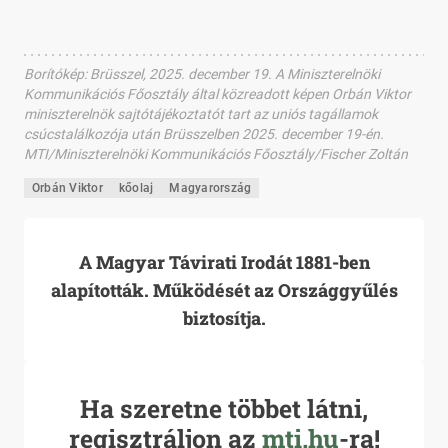
Borítókép
:
Brüsszel, 2025. december 19. A Miniszterelnöki
Kommunikációs Főosztály által közreadott képen Orbán Viktor
miniszterelnök sajtótájékoztatót tart az uniós tagállamok
csúcstalálkozója után Brüsszelben 2025. december 19-én.
MTI/Miniszterelnöki Kommunikációs Főosztály/Fischer Zoltán
Orbán Viktor
kőolaj
Magyarország
A Magyar Távirati Irodát 1881-ben
alapították. Működését az Országgyűlés
biztosítja.
Ha szeretne többet látni,
regisztráljon az
mti.hu
-ra!