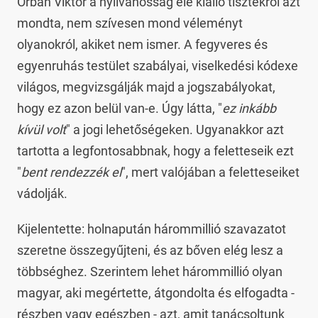
Orbán Viktor a nyilvánosság elé kiálló tisztekről azt
mondta, nem szívesen mond véleményt
olyanokról, akiket nem ismer. A fegyveres és
egyenruhás testület szabályai, viselkedési kódexe
világos, megvizsgálják majd a jogszabályokat,
hogy ez azon belül van-e. Úgy látta, "
ez inkább
kívül volt
" a jogi lehetőségeken. Ugyanakkor azt
tartotta a legfontosabbnak, hogy a feletteseik ezt
"
bent rendezzék el
", mert valójában a feletteseiket
vádolják.
Kijelentette: holnapután hárommillió szavazatot
szeretne összegyűjteni, és az bőven elég lesz a
többséghez. Szerintem lehet hárommillió olyan
magyar, aki megértette, átgondolta és elfogadta -
részben vagy egészben - azt, amit tanácsoltunk