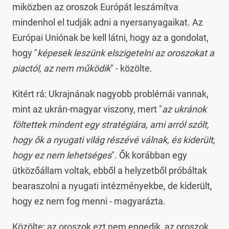
miközben az oroszok Európát leszámítva
mindenhol el tudják adni a nyersanyagaikat. Az
Európai Uniónak be kell látni, hogy az a gondolat,
hogy "
képesek leszünk elszigetelni az oroszokat a
piactól, az nem működik
" - közölte.
Kitért rá: Ukrajnának nagyobb problémái vannak,
mint az ukrán-magyar viszony, mert "
az ukránok
föltettek mindent egy stratégiára, ami arról szólt,
hogy ők a nyugati világ részévé válnak, és kiderült,
hogy ez nem lehetséges
". Ők korábban egy
ütközőállam voltak, ebből a helyzetből próbáltak
bearaszolni a nyugati intézményekbe, de kiderült,
hogy ez nem fog menni - magyarázta.
Közölte: az oroszok ezt nem engedik, az oroszok