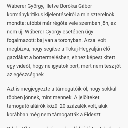
Wáberer György, illetve Borókai Gábor
kormánykritikus kijelentéseiről a miniszterelnök
mondta: utóbbi már régóta vele szemben jön, ez
nem új. Wáberer György esetében úgy
fogalmazott: baj van a toronyban. Azzal volt
megbízva, hogy segítse a Tokaj-Hegyalján élő
gazdákat a bortermelésben, ehhez képest kitett
egy videót, hogy ne igyatok bort, mert nem tesz jót
az egészségnek.
Azt is megjegyezte a támogatóikról, hogy sokkal
többen jönnek, mint mennek. A jelölteket
támogató aláírók közül 20 százalék volt, akik
korábban még nem támogatták a Fideszt.