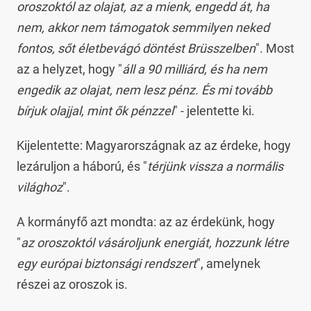
oroszoktól az olajat, az a mienk, engedd át, ha
nem, akkor nem támogatok semmilyen neked
fontos, sőt életbevágó döntést Brüsszelben
". Most
az a helyzet, hogy "
áll a 90 milliárd, és ha nem
engedik az olajat, nem lesz pénz. És mi tovább
bírjuk olajjal, mint ők pénzzel
" - jelentette ki.
Kijelentette: Magyarországnak az az érdeke, hogy
lezáruljon a háború, és "
térjünk vissza a normális
világhoz
".
A kormányfő azt mondta: az az érdekünk, hogy
"
az oroszoktól vásároljunk energiát, hozzunk létre
egy európai biztonsági rendszert
", amelynek
részei az oroszok is.