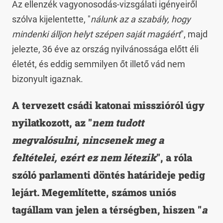
Az ellenzék vagyonosodás-vizsgálati igényeiről
szólva kijelentette, "
nálunk az a szabály, hogy
mindenki álljon helyt szépen saját magáért
", majd
jelezte, 36 éve az ország nyilvánossága előtt éli
életét, és eddig semmilyen őt illető vád nem
bizonyult igaznak.
A tervezett csádi katonai misszióról úgy
nyilatkozott, az "
nem tudott
megvalósulni, nincsenek meg a
feltételei, ezért ez nem létezik
", a róla
szóló parlamenti döntés határideje pedig
lejárt. Megemlítette, számos uniós
tagállam van jelen a térségben, hiszen "
a