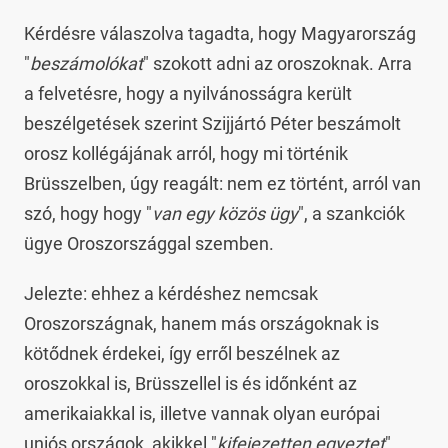
Kérdésre válaszolva tagadta, hogy Magyarország
"
beszámolókat
" szokott adni az oroszoknak. Arra
a felvetésre, hogy a nyilvánosságra került
beszélgetések szerint Szijjártó Péter beszámolt
orosz kollégájának arról, hogy mi történik
Brüsszelben, úgy reagált: nem ez történt, arról van
szó, hogy hogy "
van egy közös ügy
", a szankciók
ügye Oroszországgal szemben.
Jelezte: ehhez a kérdéshez nemcsak
Oroszországnak, hanem más országoknak is
kötődnek érdekei, így erről beszélnek az
oroszokkal is, Brüsszellel is és időnként az
amerikaiakkal is, illetve vannak olyan európai
uniós országok, akikkel "
kifejezetten egyeztet
"