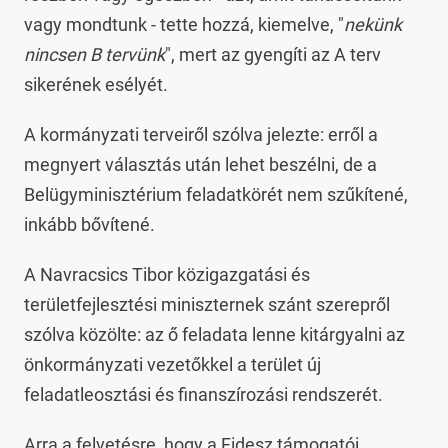
vagy mondtunk - tette hozzá, kiemelve, "
nekünk
nincsen B tervünk
", mert az gyengíti az A terv
sikerének esélyét.
A kormányzati terveiről szólva jelezte: erről a
megnyert választás után lehet beszélni, de a
Belügyminisztérium feladatkörét nem szűkítené,
inkább bővítené.
A Navracsics Tibor közigazgatási és
területfejlesztési miniszternek szánt szerepről
szólva közölte: az ő feladata lenne kitárgyalni az
önkormányzati vezetőkkel a terület új
feladatleosztási és finanszírozási rendszerét.
Arra a felvetésre, hogy a Fidesz támogatói