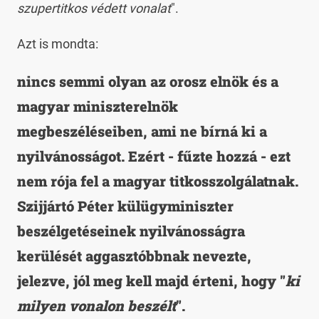
szupertitkos védett vonalat
".
Azt is mondta:
nincs semmi olyan az orosz elnök és a
magyar miniszterelnök
megbeszéléseiben, ami ne bírná ki a
nyilvánosságot. Ezért - fűzte hozzá - ezt
nem rója fel a magyar titkosszolgálatnak.
Szijjártó Péter külügyminiszter
beszélgetéseinek nyilvánosságra
kerülését aggasztóbbnak nevezte,
jelezve, jól meg kell majd érteni, hogy "
ki
milyen vonalon beszélt
".