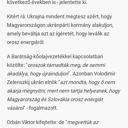
következő években is - jelentette ki.
Kitért rá: Ukrajna mindent megtesz azért, hogy
Magyarországon ukránpárti kormány alakuljon,
amely beváltja azt az ígéretét, hogy leválik az
orosz energiáról.
A Barátság-kőolajvezetékkel kapcsolatban
közölte: "
oroszok támadták meg, de semmi
akadálya, hogy újrainduljon
". Azonban Volodimir
Zelenszkij ukrán elnök "
azt mondta, hogy ő nem
akarja megnyitni, mert nem tartja helyesnek, hogy
Magyarország és Szlovákia orosz energiát
vásárol
" - fogalmazott.
Orbán Viktor kifejtette: de "
megvettük az