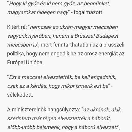
"
Hogy ki győz és ki nem győz, az bennünket,
magyarokat hidegen hagy
" - fogalmazott.
Kitért rá: "
nemcsak az ukrán-magyar meccsben
vagyunk nyerőben, hanem a Brüsszel-Budapest
meccsben is
", mert fenntarthatatlan az a brüsszeli
politika, hogy nem engedik be az orosz energiát az
Európai Unióba.
"
Ezt a meccset elvesztették, be kell engedniük,
csak az a kérdés, hogy mikor ismerik ezt be
" -
vélekedett.
A miniszterelnök hangsúlyozta: "
az ukránok, akik
szerintem már régen elvesztették a háborút,
előbb-utóbb beismerik, hogy a háború elveszett
",