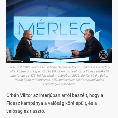
Budapest, 2026. április 10. A Miniszterelnöki Kommunikációs Főosztály
által közreadott képen Orbán Viktor miniszterelnök, a Fidesz elnöke (j)
interjút ad az ATV Mérleg című műsorában 2026. április 10-én. Balról
Rónai Egon műsorvezető. MTI/Miniszterelnöki Kommunikációs
Főosztály/Kaiser Ákos
Orbán Viktor az interjúban arról beszélt, hogy a
Fidesz kampánya a valóság köré épült, és a
valóság az riasztó.