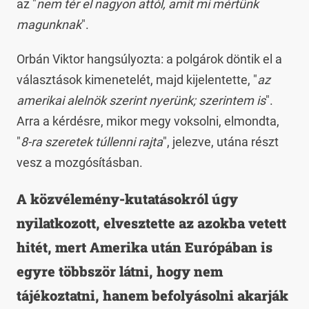
az "
nem tér el nagyon attól, amit mi mértünk
magunknak
".
Orbán Viktor hangsúlyozta: a polgárok döntik el a
választások kimenetelét, majd kijelentette, "
az
amerikai alelnök szerint nyerünk; szerintem is
".
Arra a kérdésre, mikor megy voksolni, elmondta,
"
8-ra szeretek túllenni rajta
", jelezve, utána részt
vesz a mozgósításban.
A közvélemény-kutatásokról úgy
nyilatkozott, elvesztette az azokba vetett
hitét, mert Amerika után Európában is
egyre többször látni, hogy nem
tájékoztatni, hanem befolyásolni akarják