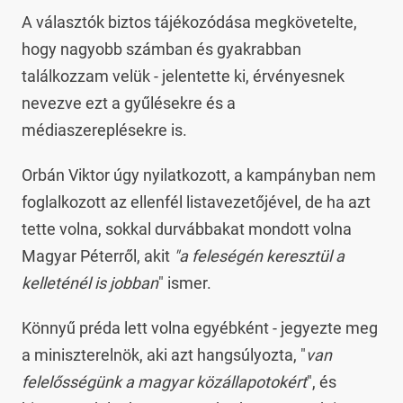
A választók biztos tájékozódása megkövetelte,
hogy nagyobb számban és gyakrabban
találkozzam velük - jelentette ki, érvényesnek
nevezve ezt a gyűlésekre és a
médiaszereplésekre is.
Orbán Viktor úgy nyilatkozott, a kampányban nem
foglalkozott az ellenfél listavezetőjével, de ha azt
tette volna, sokkal durvábbakat mondott volna
Magyar Péterről, akit
"a feleségén keresztül a
kelleténél is jobban
" ismer.
Könnyű préda lett volna egyébként - jegyezte meg
a miniszterelnök, aki azt hangsúlyozta, "
van
felelősségünk a magyar közállapotokért
", és