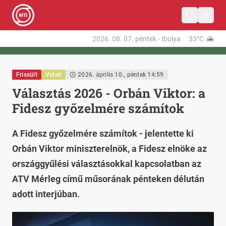
2026. 08. 07.
péntek
-
Ibolya
33°C
Frissült
Videó
2026. április 10., péntek 14:59
Választás 2026 - Orbán Viktor: a
Fidesz győzelmére számítok
A Fidesz győzelmére számítok - jelentette ki
Orbán Viktor miniszterelnök, a Fidesz elnöke az
országgyűlési választásokkal kapcsolatban az
ATV Mérleg című műsorának pénteken délután
adott interjúban.