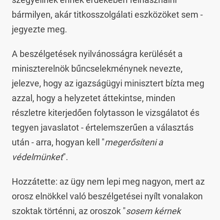
bármilyen, akár titkosszolgálati eszközöket sem -
jegyezte meg.
A beszélgetések nyilvánosságra kerülését a
miniszterelnök bűncselekménynek nevezte,
jelezve, hogy az igazságügyi minisztert bízta meg
azzal, hogy a helyzetet áttekintse, minden
részletre kiterjedően folytasson le vizsgálatot és
tegyen javaslatot - értelemszerűen a választás
után - arra, hogyan kell "
megerősíteni a
védelmünket
".
Hozzátette: az ügy nem lepi meg nagyon, mert az
orosz elnökkel való beszélgetései nyílt vonalakon
szoktak történni, az oroszok "
sosem kérnek