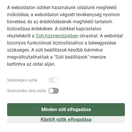
A weboldalon sütiket használunk oldalunk megfelelő
A kormányfő a következő évekre azt ígérte:
működése, a weboldalon végzett tevékenység nyomon
semmiképpen nem enged magyar katonát
követése, és az érdeklődésének megfelelő tartalom
Ukrajnába és nem fogja megengedni, hogy
biztosítása érdekében. A sütikkel kapcsolatos
elvigyék a magyarok pénzét Ukrajnába. Meg fogja
részletekről a
Süti-házirendünkben
olvashat. A weboldal
bizonyos funkcióinak biztosításához a beleegyezése
védeni a rezsicsökkentést és a családok
szükséges. A süti beállítások később bármikor
egzisztenciális biztonságát, végig fogják vinni és
megváltoztathatóak a "Süti beállítások" menüre
felépítik a 14. havi nyugdíjat, a fiataloknak
kattintva az oldal alján.
megindított 3 százalékos fix otthonteremtési hitelt
pedig végigviszik, amíg minden fiatalnak nem lesz
Szükséges sütik
Magyarországon saját lakása - sorolta.
Statisztika célú sütik
Közölte: a teljes foglalkoztatást fenn fogják
Minden süti elfogadása
tartani, és a roma közösséggel kötött
megállapodást - "
Kijelölt sütik elfogadása
gyerekeknek tanulás, szüleiknek
munkalehetőség, tisztességes munka