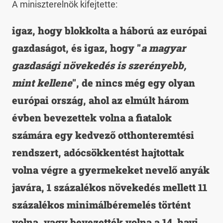
A miniszterelnök kifejtette:
igaz, hogy blokkolta a háború az európai
gazdaságot, és igaz, hogy "
a magyar
gazdasági növekedés is szerényebb,
mint kellene
", de nincs még egy olyan
európai ország, ahol az elmúlt három
évben bevezettek volna a fiatalok
számára egy kedvező otthonteremtési
rendszert, adócsökkentést hajtottak
volna végre a gyermekeket nevelő anyák
javára, 1 százalékos növekedés mellett 11
százalékos minimálbéremelés történt
volna, vagy bevezették volna a 14. havi