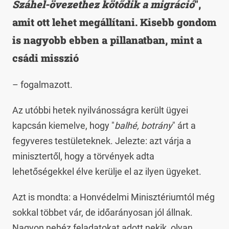
Száhel-övezethez kötődik a migráció
",
amit ott lehet megállítani. Kisebb gondom
is nagyobb ebben a pillanatban, mint a
csádi misszió
– fogalmazott.
Az utóbbi hetek nyilvánosságra került ügyei
kapcsán kiemelve, hogy "
balhé, botrány
" árt a
fegyveres testületeknek. Jelezte: azt várja a
minisztertől, hogy a törvények adta
lehetőségekkel élve kerülje el az ilyen ügyeket.
Azt is mondta: a Honvédelmi Minisztériumtól még
sokkal többet vár, de időarányosan jól állnak.
Nagyon nehéz feladatokat adott nekik, olyan