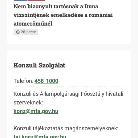
Nem bizonyult tartósnak a Duna
vízszintjének emelkedése a romániai
atomerőműnél
28 perce
Konzuli Szolgálat
Telefon:
458-1000
Konzuli és Állampolgársági Főosztály hivatali
szerveknek:
konz@mfa.gov.hu
Konzuli tájékoztatás magánszemélyeknek:
taj.konz@mfa.gov.hu