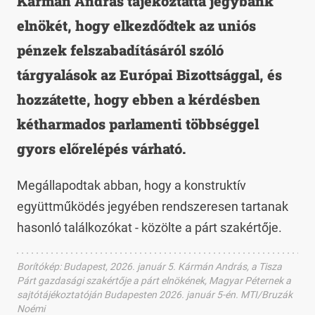
Kármán András tájékoztatta jegybank
elnökét, hogy elkezdődtek az uniós
pénzek felszabadításáról szóló
tárgyalások az Európai Bizottsággal, és
hozzátette, hogy ebben a kérdésben
kétharmados parlamenti többséggel
gyors előrelépés várható.
Megállapodtak abban, hogy a konstruktív
együttműködés jegyében rendszeresen tartanak
hasonló találkozókat - közölte a párt szakértője.
Borítókép: Budapest, 2026. január 5. Kármán András, a Tisza
Párt gazdasági szakértője a párt elnökének, Magyar Péternek a
sajtótájékoztatóján Budapesten 2026. január 5-én. MTI/Bruzák
Noémi