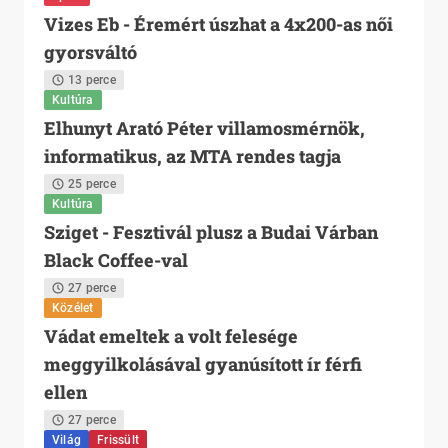
Vizes Eb - Éremért úszhat a 4x200-as női
gyorsváltó
13 perce
Kultúra
Elhunyt Arató Péter villamosmérnök,
informatikus, az MTA rendes tagja
25 perce
Kultúra
Sziget - Fesztivál plusz a Budai Várban
Black Coffee-val
27 perce
Közélet
Vádat emeltek a volt felesége
meggyilkolásával gyanúsított ír férfi
ellen
27 perce
Világ
Frissült