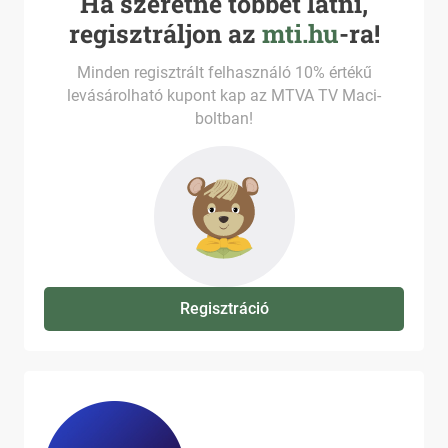
Ha szeretne többet látni,
regisztráljon az
mti.hu
-ra!
Minden regisztrált felhasználó 10% értékű
levásárolható kupont kap az MTVA TV Maci-
boltban!
Regisztráció