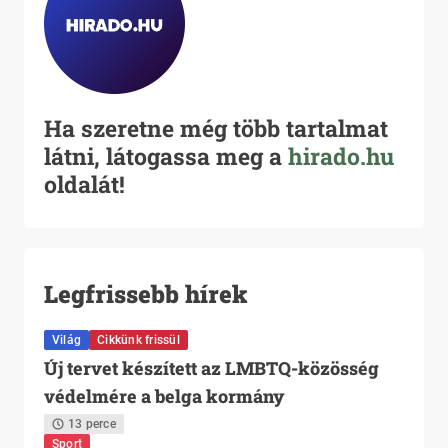
Ha szeretne még több tartalmat
látni, látogassa meg a
hirado.hu
oldalát!
Legfrissebb hírek
Világ
Cikkünk frissül
Új tervet készített az LMBTQ-közösség
védelmére a belga kormány
13 perce
Sport