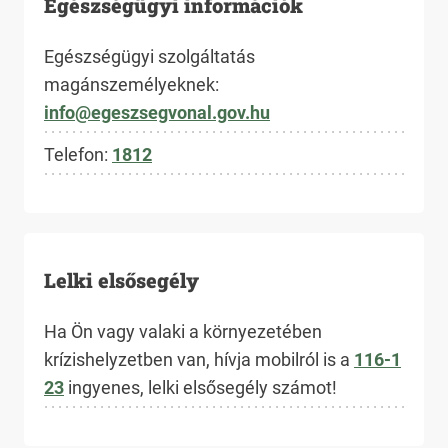
Egészségügyi információk
Egészségügyi szolgáltatás
magánszemélyeknek:
info@egeszsegvonal.gov.hu
Telefon:
1812
Lelki elsősegély
Ha Ön vagy valaki a környezetében
krízishelyzetben van, hívja mobilról is a
116-1
23
ingyenes, lelki elsősegély számot!