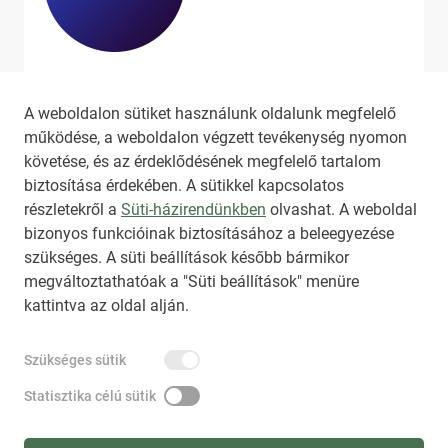
Ha szeretne még több tartalmat
látni, látogassa meg a
hirado.hu
A weboldalon sütiket használunk oldalunk megfelelő
oldalát!
működése, a weboldalon végzett tevékenység nyomon
követése, és az érdeklődésének megfelelő tartalom
biztosítása érdekében. A sütikkel kapcsolatos
részletekről a
Süti-házirendünkben
olvashat. A weboldal
bizonyos funkcióinak biztosításához a beleegyezése
HIRADO.HU
MEDIAKLIKK.HU
szükséges. A süti beállítások később bármikor
M4SPORT.HU
NEMZETISPORT.HU
megváltoztathatóak a "Süti beállítások" menüre
kattintva az oldal alján.
TARTALOMÉRTÉKESÍTÉS
Szükséges sütik
IMPRESSZUM
ÁLTALÁNOS SZERZŐDÉSI FELTÉTELEK
NEMZETI KÖZLEMÉNYTÁR MEGRENDELÉS
Statisztika célú sütik
AKADÁLYMENTESÍTÉSI NYILATKOZAT
ADATKEZELÉSI TÁJÉKOZTATÓ
SÚGÓ