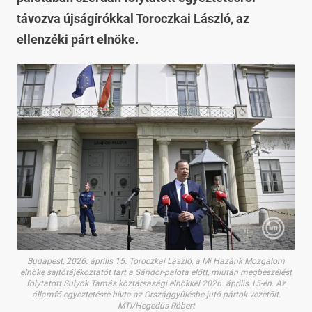
távozva újságírókkal Toroczkai László, az
ellenzéki párt elnöke.
Budapest, 2026. április 15. Toroczkai László, a Mi Hazánk Mozgalom
elnöke sajtótájékoztatót tart a Sándor-palota előtt, miután megbeszélést
folytatott Sulyok Tamás köztársasági elnökkel 2026. április 15-én. Az
államfő egyeztetésre hívta az Országgyűlésbe jutó pártok vezetőit.
MTI/Hegedüs Róbert