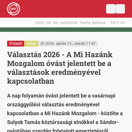
2026. 08. 06.
csütörtök
-
Berta, Bettina
39°C
Frissült
Videó
2026. április 15., szerda 11:47
Választás 2026 - A Mi Hazánk
Mozgalom óvást jelentett be a
választások eredményével
kapcsolatban
A nap folyamán óvást jelentett be a vasárnapi
országgyűlési választás eredményével
kapcsolatban a Mi Hazánk Mozgalom - közölte a
Sulyok Tamás köztársasági elnökkel a Sándor-
palotában szerdán folytatott egyeztetésről