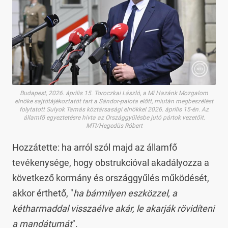
Budapest, 2026. április 15. Toroczkai László, a Mi Hazánk Mozgalom
elnöke sajtótájékoztatót tart a Sándor-palota előtt, miután megbeszélést
folytatott Sulyok Tamás köztársasági elnökkel 2026. április 15-én. Az
államfő egyeztetésre hívta az Országgyűlésbe jutó pártok vezetőit.
MTI/Hegedüs Róbert
Hozzátette: ha arról szól majd az államfő
tevékenysége, hogy obstrukcióval akadályozza a
következő kormány és országgyűlés működését,
akkor érthető, "
ha bármilyen eszközzel, a
kétharmaddal visszaélve akár, le akarják rövidíteni
a mandátumát
".