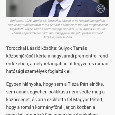
Budapest, 2026. április 15. Toroczkai László, a Mi Hazánk Mozgalom
elnöke sajtótájékoztatót tart a Sándor-palota előtt, miután megbeszélést
folytatott Sulyok Tamás köztársasági elnökkel 2026. április 15-én. Az
államfő egyeztetésre hívta az Országgyűlésbe jutó pártok vezetőit.
MTI/Hegedüs Róbert
Toroczkai László közölte: Sulyok Tamás
közbenjárását kérte a nagyváradi premontrei rend
érdekében, amelynek ingatlanját fegyveres román
hatósági személyek foglalták el.
Egyben hiányolta, hogy sem a Tisza Párt elnöke,
sem annak egyetlen politikusa nem védte meg a
közösséget, és arra szólította fel Magyar Pétert,
hogy a román kormányfőnél járjon közben a
rendkívül megrázó ügy rendezése érdekében.