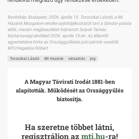
Borítókép
:
Budapest, 2026. április 15. Toroczkai László, a Mi
Hazánk Mozgalom elnöke sajtótájékoztatót tart a Sándor-palota
előtt, miután megbeszélést folytatott Sulyok Tamás
köztársasági elnökkel 2026. április 15-én. Az államfő
egyeztetésre hívta az Országgyűlésbe jutó pártok vezetőit.
MTI/Hegedüs Róbert
Toroczkai László
Mi Hazánk
választás
jog
A Magyar Távirati Irodát 1881-ben
alapították. Működését az Országgyűlés
biztosítja.
Ha szeretne többet látni,
regisztráljon az
mti.hu
-ra!