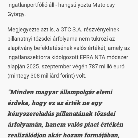
ingatlanportfólió áll - hangsúlyozta Matolcsy
György.
Megjegyezte azt is, a GTC S.A. részvényeinek
pillanatnyi tőzsdei árfolyama nem tükrözi az
alapítvány befektetésének valós értékét, amely az
ingatlanszektorra kidolgozott EPRA NTA módszer
alapján 2025. szeptember végén 787 millió euró
(mintegy 308 milliárd forint) volt.
"Minden magyar állampolgár elemi
érdeke, hogy ez az érték ne egy
kényszereladás pillanatának tőzsdei
árfolyamán, hanem valós piaci értékén
realizálódjon akár hozam formájában,