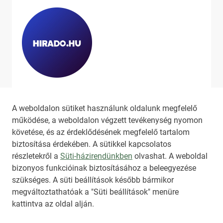
Ha szeretne még több tartalmat
látni, látogassa meg a
hirado.hu
A weboldalon sütiket használunk oldalunk megfelelő
oldalát!
működése, a weboldalon végzett tevékenység nyomon
követése, és az érdeklődésének megfelelő tartalom
biztosítása érdekében. A sütikkel kapcsolatos
részletekről a
Süti-házirendünkben
olvashat. A weboldal
bizonyos funkcióinak biztosításához a beleegyezése
HIRADO.HU
MEDIAKLIKK.HU
szükséges. A süti beállítások később bármikor
M4SPORT.HU
NEMZETISPORT.HU
megváltoztathatóak a "Süti beállítások" menüre
kattintva az oldal alján.
TARTALOMÉRTÉKESÍTÉS