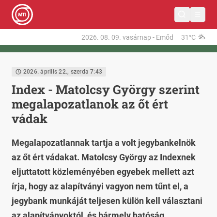
2026. 08. 09.
vasárnap
-
Emőd
31°C
2026. április 22., szerda 7:43
Index - Matolcsy György szerint
megalapozatlanok az őt ért
vádak
Megalapozatlannak tartja a volt jegybankelnök
az őt ért vádakat. Matolcsy György az Indexnek
eljuttatott közleményében egyebek mellett azt
írja, hogy az alapítványi vagyon nem tűnt el, a
jegybank munkáját teljesen külön kell választani
az alapítványoktól, és bármely hatóság