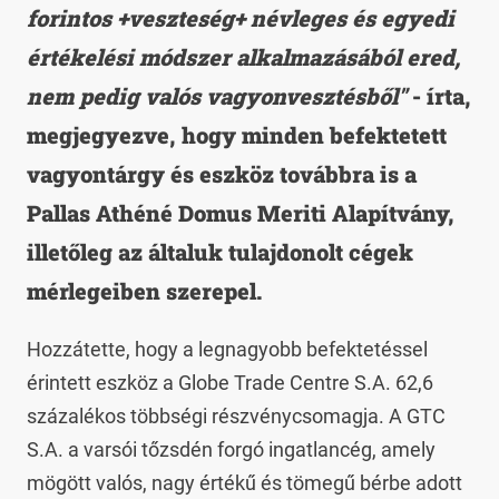
forintos +veszteség+ névleges és egyedi
értékelési módszer alkalmazásából ered,
nem pedig valós vagyonvesztésből"
- írta,
megjegyezve, hogy minden befektetett
vagyontárgy és eszköz továbbra is a
Pallas Athéné Domus Meriti Alapítvány,
illetőleg az általuk tulajdonolt cégek
mérlegeiben szerepel.
Hozzátette, hogy a legnagyobb befektetéssel
érintett eszköz a Globe Trade Centre S.A. 62,6
százalékos többségi részvénycsomagja. A GTC
S.A. a varsói tőzsdén forgó ingatlancég, amely
mögött valós, nagy értékű és tömegű bérbe adott