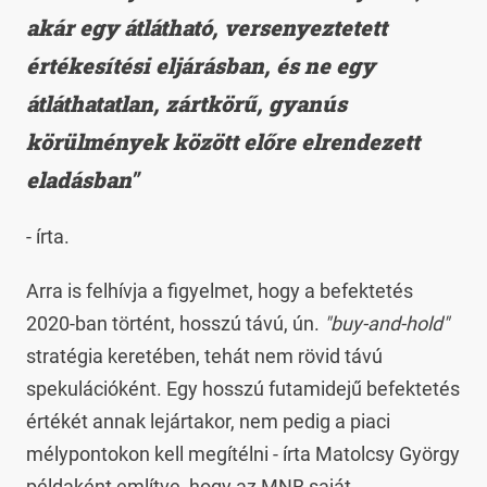
akár egy átlátható, versenyeztetett
értékesítési eljárásban, és ne egy
átláthatatlan, zártkörű, gyanús
körülmények között előre elrendezett
eladásban"
- írta.
Arra is felhívja a figyelmet, hogy a befektetés
2020-ban történt, hosszú távú, ún.
"buy-and-hold"
stratégia keretében, tehát nem rövid távú
spekulációként. Egy hosszú futamidejű befektetés
értékét annak lejártakor, nem pedig a piaci
mélypontokon kell megítélni - írta Matolcsy György
példaként említve, hogy az MNB saját