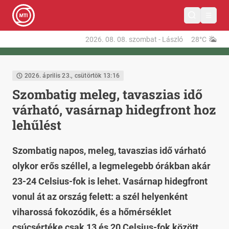
2026. 08. 08.
szombat
-
László
28°C
2026. április 23., csütörtök 13:16
Szombatig meleg, tavaszias idő
várható, vasárnap hidegfront hoz
lehűlést
Szombatig napos, meleg, tavaszias idő várható
olykor erős széllel, a legmelegebb órákban akár
23-24 Celsius-fok is lehet. Vasárnap hidegfront
vonul át az ország felett: a szél helyenként
viharossá fokozódik, és a hőmérséklet
csúcsértéke csak 13 és 20 Celsius-fok között