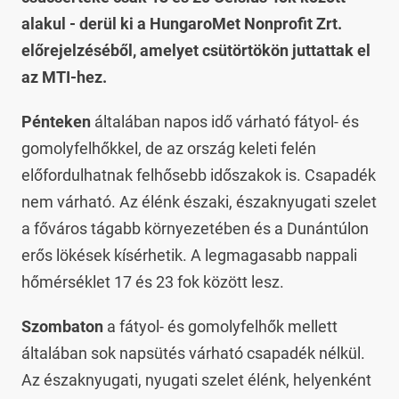
alakul - derül ki a HungaroMet Nonprofit Zrt.
előrejelzéséből, amelyet csütörtökön juttattak el
az MTI-hez.
Pénteken
általában napos idő várható fátyol- és
gomolyfelhőkkel, de az ország keleti felén
előfordulhatnak felhősebb időszakok is. Csapadék
nem várható. Az élénk északi, északnyugati szelet
a főváros tágabb környezetében és a Dunántúlon
erős lökések kísérhetik. A legmagasabb nappali
hőmérséklet 17 és 23 fok között lesz.
Szombaton
a fátyol- és gomolyfelhők mellett
általában sok napsütés várható csapadék nélkül.
Az északnyugati, nyugati szelet élénk, helyenként