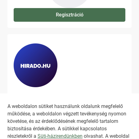
Regisztráció
Ha szeretne még több tartalmat
látni, látogassa meg a
hirado.hu
A weboldalon sütiket használunk oldalunk megfelelő
oldalát!
működése, a weboldalon végzett tevékenység nyomon
követése, és az érdeklődésének megfelelő tartalom
biztosítása érdekében. A sütikkel kapcsolatos
részletekről a
Süti-házirendünkben
olvashat. A weboldal