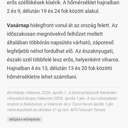
erős széllökések kísérik. A hőmérséklet hajnalban
2 és 9, délután 19 és 24 fok között alakul.
Vasárnap
hidegfront vonul át az ország felett. Az
időszakosan megnövekvő felhőzet mellett
általában többórás napsütés várható, záporeső
legfeljebb néhol fordulhat elő. Az északnyugati,
északi szél többfelé lesz erős, helyenként viharos.
Hajnalban 4 és 13, délután 13 és 20 fok közötti
hőmérsékletre lehet számítani.
Borítókép
:
Velence, 2026. április 1. A drónnal készült felvételen
viharjelző lámpa Velencén 2026. április 1-jén. A tavi viharjelzési
szezon a Balatonon, a Velencei- és a Tisza-tavon április 1-jén
vette kezdetét és október 31-ig tart. MTI/Vasvári Tamás
időjárás-előrejelzés