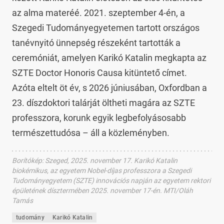
az alma materéé. 2021. szeptember 4-én, a
Szegedi Tudományegyetemen tartott országos
tanévnyitó ünnepség részeként tartották a
ceremóniát, amelyen Karikó Katalin megkapta az
SZTE Doctor Honoris Causa kitüntető címet.
Azóta eltelt öt év, s 2026 júniusában, Oxfordban a
23. díszdoktori talárját öltheti magára az SZTE
professzora, korunk egyik legbefolyásosabb
természettudósa – áll a közleményben.
Borítókép
:
Szeged, 2025. november 17. Karikó Katalin
biokémikus, az egyetem Nobel-díjas professzora a Szegedi
Tudományegyetem (SZTE) innovációs napján az egyetem rektori
épületének dísztermében 2025. november 17-én. MTI/Oláh
Tamás
tudomány
Karikó Katalin