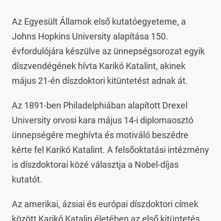
Az Egyesült Államok első kutatóegyeteme, a
Johns Hopkins University alapítása 150.
évfordulójára készülve az ünnepségsorozat egyik
díszvendégének hívta Karikó Katalint, akinek
május 21-én díszdoktori kitüntetést adnak át.
Az 1891-ben Philadelphiában alapított Drexel
University orvosi kara május 14-i diplomaosztó
ünnepségére meghívta és motiváló beszédre
kérte fel Karikó Katalint. A felsőoktatási intézmény
is díszdoktorai közé választja a Nobel-díjas
kutatót.
Az amerikai, ázsiai és európai díszdoktori címek
között Karikó Katalin életében az első kitüntetés