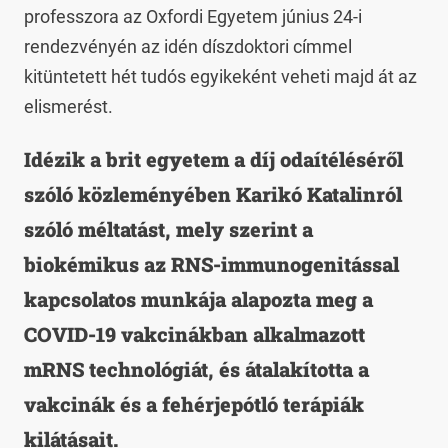
professzora az Oxfordi Egyetem június 24-i
rendezvényén az idén díszdoktori címmel
kitüntetett hét tudós egyikeként veheti majd át az
elismerést.
Idézik a brit egyetem a díj odaítéléséről
szóló közleményében Karikó Katalinról
szóló méltatást, mely szerint a
biokémikus az RNS-immunogenitással
kapcsolatos munkája alapozta meg a
COVID-19 vakcinákban alkalmazott
mRNS technológiát, és átalakította a
vakcinák és a fehérjepótló terápiák
kilátásait.