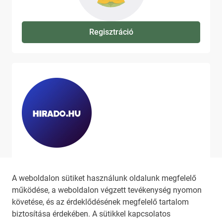
Regisztráció
Ha szeretne még több tartalmat
látni, látogassa meg a
hirado.hu
A weboldalon sütiket használunk oldalunk megfelelő
oldalát!
működése, a weboldalon végzett tevékenység nyomon
követése, és az érdeklődésének megfelelő tartalom
biztosítása érdekében. A sütikkel kapcsolatos