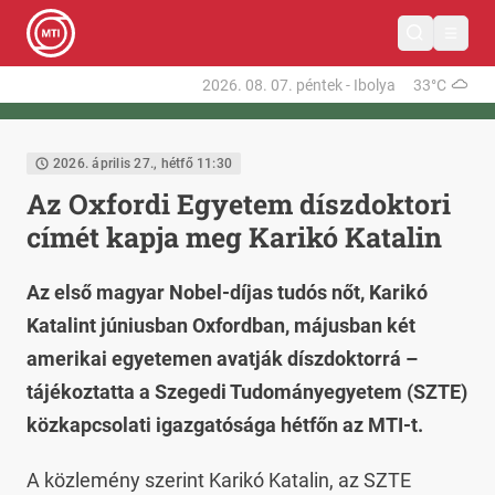
2026. 08. 07.
péntek
-
Ibolya
33°C
2026. április 27., hétfő 11:30
Az Oxfordi Egyetem díszdoktori
címét kapja meg Karikó Katalin
Az első magyar Nobel-díjas tudós nőt, Karikó
Katalint júniusban Oxfordban, májusban két
amerikai egyetemen avatják díszdoktorrá –
tájékoztatta a Szegedi Tudományegyetem (SZTE)
közkapcsolati igazgatósága hétfőn az MTI-t.
A közlemény szerint Karikó Katalin, az SZTE