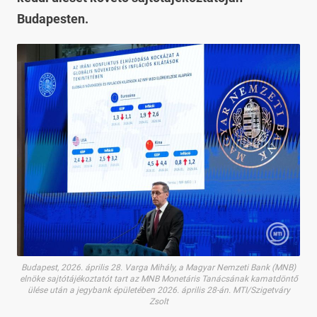
Budapesten.
Budapest, 2026. április 28. Varga Mihály, a Magyar Nemzeti Bank (MNB)
elnöke sajtótájékoztatót tart az MNB Monetáris Tanácsának kamatdöntő
ülése után a jegybank épületében 2026. április 28-án. MTI/Szigetváry
Zsolt