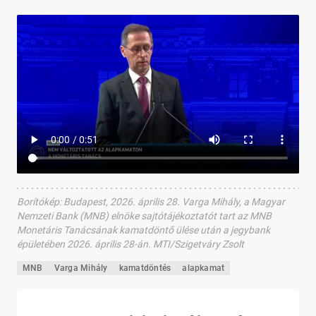
Borítókép
:
Budapest, 2026. április 28. Varga Mihály, a Magyar
Nemzeti Bank (MNB) elnöke sajtótájékoztatót tart az MNB
Monetáris Tanácsának kamatdöntő ülése után a jegybank
épületében 2026. április 28-án. MTI/Szigetváry Zsolt
MNB
Varga Mihály
kamatdöntés
alapkamat