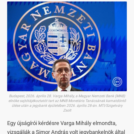
Budapest, 2026. április 28. Varga Mihály, a Magyar Nemzeti Bank (MNB)
elnöke sajtótájékoztatót tart az MNB Monetáris Tanácsának kamatdöntő
ülése után a jegybank épületében 2026. április 28-án. MTI/Szigetváry
Zsolt
Egy újságírói kérdésre Varga Mihály elmondta,
vizsgálják a Simor András volt jegybankelnök által