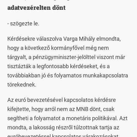
adatvezérelten dönt
- szögezte le.
Kérdésekre válaszolva Varga Mihály elmondta,
hogy a következő kormányfővel még nem
tárgyalt, a pénzügyminiszter-jelölttel viszont már
tisztázták a legfontosabb kérdéseket, és a
továbbiakban jó és folyamatos munkakapcsolatra
törekednek.
Az euró bevezetésével kapcsolatos kérdésre
kifejtette, hogy arról nem az MNB dönt, csak
segítheti a folyamatot a monetáris politikával. Azt
mondta, a lakosság részről túlzottnak tartja az
euróbevezetéssel kapcsolatos várakozásokat,