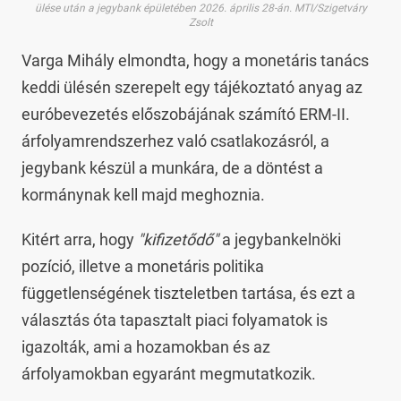
ülése után a jegybank épületében 2026. április 28-án. MTI/Szigetváry
Zsolt
Varga Mihály elmondta, hogy a monetáris tanács
keddi ülésén szerepelt egy tájékoztató anyag az
euróbevezetés előszobájának számító ERM-II.
árfolyamrendszerhez való csatlakozásról, a
jegybank készül a munkára, de a döntést a
kormánynak kell majd meghoznia.
Kitért arra, hogy
"kifizetődő"
a jegybankelnöki
pozíció, illetve a monetáris politika
függetlenségének tiszteletben tartása, és ezt a
választás óta tapasztalt piaci folyamatok is
igazolták, ami a hozamokban és az
árfolyamokban egyaránt megmutatkozik.