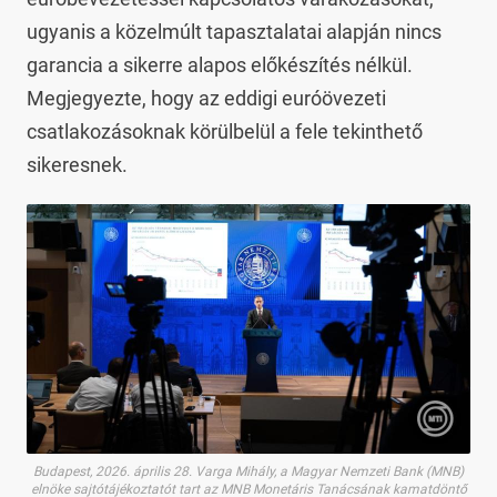
ugyanis a közelmúlt tapasztalatai alapján nincs
garancia a sikerre alapos előkészítés nélkül.
Megjegyezte, hogy az eddigi euróövezeti
csatlakozásoknak körülbelül a fele tekinthető
sikeresnek.
Budapest, 2026. április 28. Varga Mihály, a Magyar Nemzeti Bank (MNB)
elnöke sajtótájékoztatót tart az MNB Monetáris Tanácsának kamatdöntő