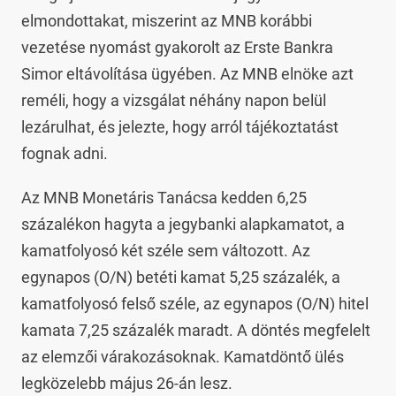
elmondottakat, miszerint az MNB korábbi
vezetése nyomást gyakorolt az Erste Bankra
Simor eltávolítása ügyében. Az MNB elnöke azt
reméli, hogy a vizsgálat néhány napon belül
lezárulhat, és jelezte, hogy arról tájékoztatást
fognak adni.
Az MNB Monetáris Tanácsa kedden 6,25
százalékon hagyta a jegybanki alapkamatot, a
kamatfolyosó két széle sem változott. Az
egynapos (O/N) betéti kamat 5,25 százalék, a
kamatfolyosó felső széle, az egynapos (O/N) hitel
kamata 7,25 százalék maradt. A döntés megfelelt
az elemzői várakozásoknak. Kamatdöntő ülés
legközelebb május 26-án lesz.