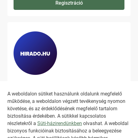
Regisztráció
Ha szeretne még több tartalmat
látni, látogassa meg a
hirado.hu
A weboldalon sütiket használunk oldalunk megfelelő
oldalát!
működése, a weboldalon végzett tevékenység nyomon
követése, és az érdeklődésének megfelelő tartalom
biztosítása érdekében. A sütikkel kapcsolatos
részletekről a
Süti-házirendünkben
olvashat. A weboldal
bizonyos funkcióinak biztosításához a beleegyezése
HIRADO.HU
MEDIAKLIKK.HU