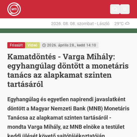
2026. 08. 08.
szombat
-
László
29°C
Frissült
Videó
2026. április 28., kedd 14:10
Kamatdöntés - Varga Mihály:
egyhangúlag döntött a monetáris
tanács az alapkamat szinten
tartásáról
Egyhangúlag és egyetlen napirendi javaslatként
döntött a Magyar Nemzeti Bank (MNB) Monetáris
Tanácsa az alapkamat szinten tartásáról -
mondta Varga Mihály, az MNB elnöke a testület
keddi ülését követő sajtótájékoztatóján