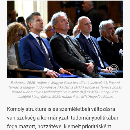
Budapest, 2026. május 4. Magyar Péter leendő miniszterelnök, Freund
Tamás, a Magyar Tudományos Akadémia (MTA) elnöke és Tanács Zoltán
leendő tudományos-technológiai miniszter (b-j) az MTA ünnepi, 200.
tisztújító közgyűlésén 2026. május 4-én. MTI/Hegedüs Róbert
Komoly strukturális és szemléletbeli változásra
van szükség a kormányzati tudománypolitikában -
fogalmazott, hozzátéve, kiemelt prioritásként