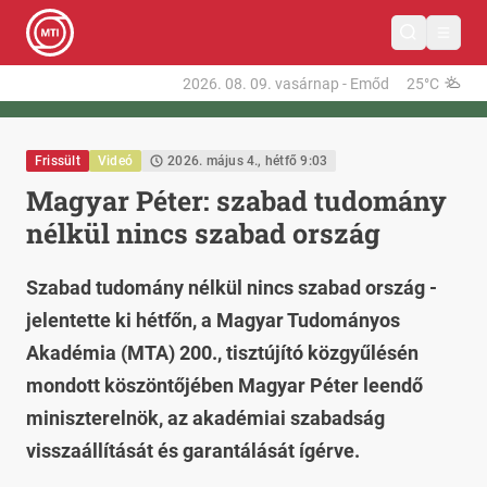
2026. 08. 09.
vasárnap
-
Emőd
25°C
Frissült
Videó
2026. május 4., hétfő 9:03
Magyar Péter: szabad tudomány
nélkül nincs szabad ország
Szabad tudomány nélkül nincs szabad ország -
jelentette ki hétfőn, a Magyar Tudományos
Akadémia (MTA) 200., tisztújító közgyűlésén
mondott köszöntőjében Magyar Péter leendő
miniszterelnök, az akadémiai szabadság
visszaállítását és garantálását ígérve.