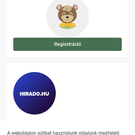
Regisztráció
Ha szeretne még több tartalmat
látni, látogassa meg a
hirado.hu
A weboldalon sütiket használunk oldalunk megfelelő