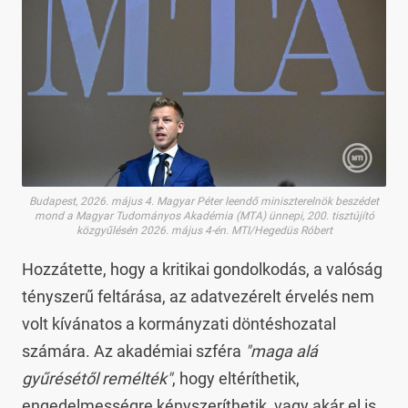
Budapest, 2026. május 4. Magyar Péter leendő miniszterelnök beszédet
mond a Magyar Tudományos Akadémia (MTA) ünnepi, 200. tisztújító
közgyűlésén 2026. május 4-én. MTI/Hegedüs Róbert
Hozzátette, hogy a kritikai gondolkodás, a valóság
tényszerű feltárása, az adatvezérelt érvelés nem
volt kívánatos a kormányzati döntéshozatal
számára. Az akadémiai szféra
"maga alá
gyűrésétől remélték"
, hogy eltéríthetik,
engedelmességre kényszeríthetik, vagy akár el is