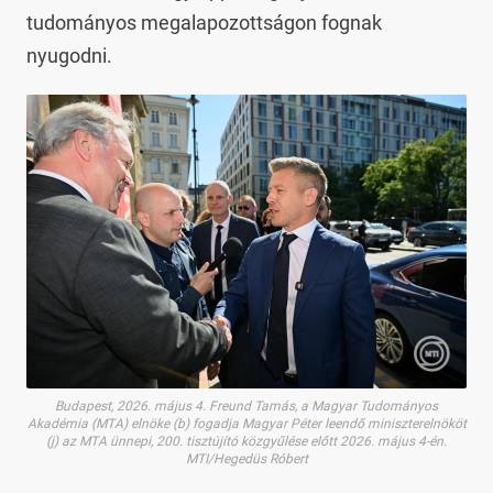
tudományos megalapozottságon fognak
nyugodni.
Budapest, 2026. május 4. Freund Tamás, a Magyar Tudományos
Akadémia (MTA) elnöke (b) fogadja Magyar Péter leendő miniszterelnököt
(j) az MTA ünnepi, 200. tisztújító közgyűlése előtt 2026. május 4-én.
MTI/Hegedüs Róbert