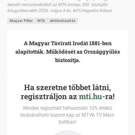
leendő miniszterelnököt az MTA ünnepi, 200. tisztújító
közgyűlése előtt 2026. május 4-én. MTI/Hegedüs Róbert
Magyar Péter
MTA
elnökválasztás
A Magyar Távirati Irodát 1881-ben
alapították. Működését az Országgyűlés
biztosítja.
Ha szeretne többet látni,
regisztráljon az
mti.hu
-ra!
Minden regisztrált felhasználó 10% értékű
levásárolható kupont kap az MTVA TV Maci-
boltban!