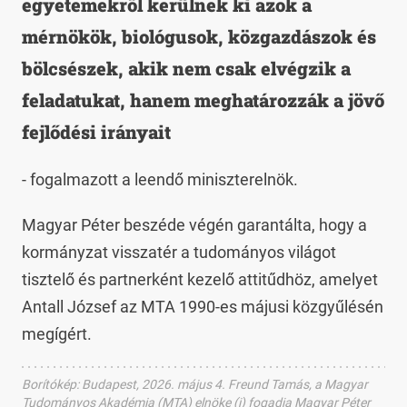
egyetemekről kerülnek ki azok a
mérnökök, biológusok, közgazdászok és
bölcsészek, akik nem csak elvégzik a
feladatukat, hanem meghatározzák a jövő
fejlődési irányait
- fogalmazott a leendő miniszterelnök.
Magyar Péter beszéde végén garantálta, hogy a
kormányzat visszatér a tudományos világot
tisztelő és partnerként kezelő attitűdhöz, amelyet
Antall József az MTA 1990-es májusi közgyűlésén
megígért.
Borítókép
:
Budapest, 2026. május 4. Freund Tamás, a Magyar
Tudományos Akadémia (MTA) elnöke (j) fogadja Magyar Péter