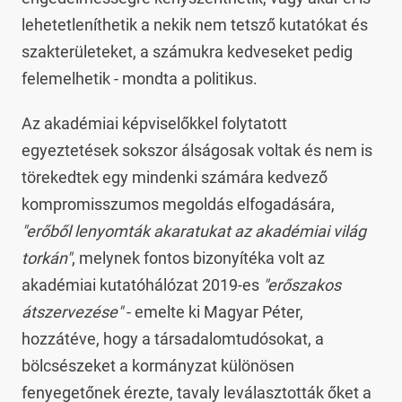
lehetetleníthetik a nekik nem tetsző kutatókat és
szakterületeket, a számukra kedveseket pedig
felemelhetik - mondta a politikus.
Az akadémiai képviselőkkel folytatott
egyeztetések sokszor álságosak voltak és nem is
törekedtek egy mindenki számára kedvező
kompromisszumos megoldás elfogadására,
"erőből lenyomták akaratukat az akadémiai világ
torkán"
, melynek fontos bizonyítéka volt az
akadémiai kutatóhálózat 2019-es
"erőszakos
átszervezése"
- emelte ki Magyar Péter,
hozzátéve, hogy a társadalomtudósokat, a
bölcsészeket a kormányzat különösen
fenyegetőnek érezte, tavaly leválasztották őket a