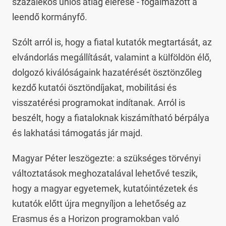
százalékos uniós átlag elérése - fogalmazott a
leendő kormányfő.
Szólt arról is, hogy a fiatal kutatók megtartását, az
elvándorlás megállítását, valamint a külföldön élő,
dolgozó kiválóságaink hazatérését ösztönzőleg
kezdő kutatói ösztöndíjakat, mobilitási és
visszatérési programokat indítanak. Arról is
beszélt, hogy a fiataloknak kiszámítható bérpálya
és lakhatási támogatás jár majd.
Magyar Péter leszögezte: a szükséges törvényi
változtatások meghozatalával lehetővé teszik,
hogy a magyar egyetemek, kutatóintézetek és
kutatók előtt újra megnyíljon a lehetőség az
Erasmus és a Horizon programokban való