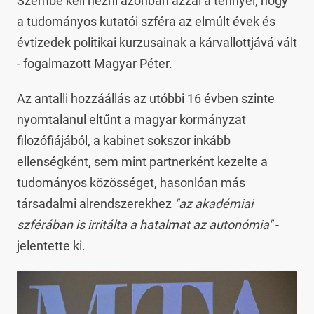
Szembe kell nézni azonban azzal a ténnyel, hogy
a tudományos kutatói szféra az elmúlt évek és
évtizedek politikai kurzusainak a kárvallottjává vált
- fogalmazott Magyar Péter.
Az antalli hozzáállás az utóbbi 16 évben szinte
nyomtalanul eltűnt a magyar kormányzat
filozófiájából, a kabinet sokszor inkább
ellenségként, sem mint partnerként kezelte a
tudományos közösséget, hasonlóan más
társadalmi alrendszerekhez
"az akadémiai
szférában is irritálta a hatalmat az autonómia"
-
jelentette ki.