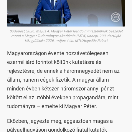
Budapest, 2026. május 4. Magyar Péter leendő miniszterelnök beszédet
mond a Magyar Tudományos Akadémia (MTA) ünnepi, 200. tisztújító
közgyűlésén 2026. május 4-én. MTI/Hegedüs Róbert
Magyarországon évente hozzávetőlegesen
ezermilliárd forintot költünk kutatásra és
fejlesztésre, de ennek a háromnegyedét nem az
állam, hanem cégek fizetik. A magyar állam
minden évben kétszer-háromszor annyi pénzt
költött el az utóbbi években propagandára, mint
tudományra – emelte ki Magyar Péter.
Eközben, jegyezte meg, aggasztóan magas a
pályaelhagyáson gondolkozó fiatal kutatók