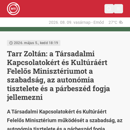
2026. 08. 09.
vasárnap
-
Emőd
27°C
2026. május 5., kedd 18:19
Tarr Zoltán: a Társadalmi
Kapcsolatokért és Kultúráért
Felelős Minisztériumot a
szabadság, az autonómia
tisztelete és a párbeszéd fogja
jellemezni
A Társadalmi Kapcsolatokért és Kultúráért
Felelős Minisztérium működését a szabadság, az
autonómia tisztelete és a párbeszéd fogja