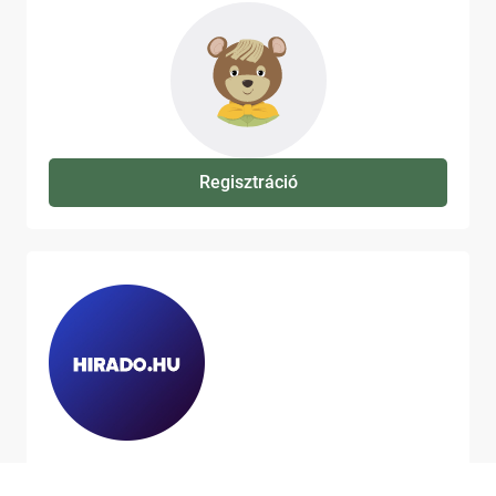
Regisztráció
Ha szeretne még több tartalmat