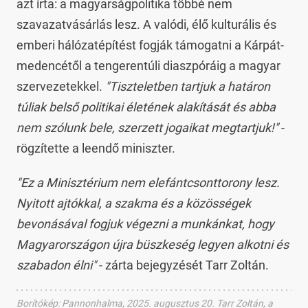
azt írta: a magyarságpolitika többé nem
szavazatvásárlás lesz. A valódi, élő kulturális és
emberi hálózatépítést fogják támogatni a Kárpát-
medencétől a tengerentúli diaszpóráig a magyar
szervezetekkel.
"Tiszteletben tartjuk a határon
túliak belső politikai életének alakítását és abba
nem szólunk bele, szerzett jogaikat megtartjuk!"
-
rögzítette a leendő miniszter.
"Ez a Minisztérium nem elefántcsonttorony lesz.
Nyitott ajtókkal, a szakma és a közösségek
bevonásával fogjuk végezni a munkánkat, hogy
Magyarországon újra büszkeség legyen alkotni és
szabadon élni"
- zárta bejegyzését Tarr Zoltán.
Borítókép
:
Pannonhalma, 2025. augusztus 20. Tarr Zoltán, a