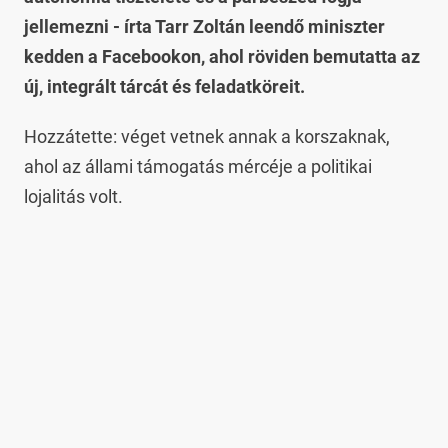
jellemezni - írta Tarr Zoltán leendő miniszter
kedden a Facebookon, ahol röviden bemutatta az
új, integrált tárcát és feladatköreit.
Hozzátette: véget vetnek annak a korszaknak,
ahol az állami támogatás mércéje a politikai
lojalitás volt.