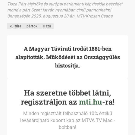
Tisza Párt alelnöke és európai parlamenti képviselője beszédet
mond a párt Szent István nyomában című pannonhalmi
ünnepségén 2025. augusztus 20-án. MTI/Krizsán Csaba
kultúra
pártok
Tisza
A Magyar Távirati Irodát 1881-ben
alapították. Működését az Országgyűlés
biztosítja.
Ha szeretne többet látni,
regisztráljon az
mti.hu
-ra!
Minden regisztrált felhasználó 10% értékű
levásárolható kupont kap az MTVA TV Maci-
boltban!