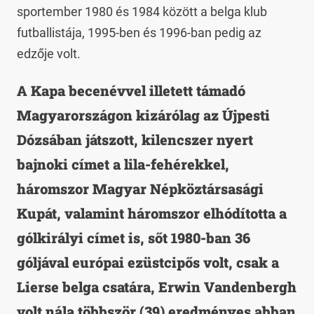
sportember 1980 és 1984 között a belga klub
futballistája, 1995-ben és 1996-ban pedig az
edzője volt.
A Kapa becenévvel illetett támadó
Magyarországon kizárólag az Újpesti
Dózsában játszott, kilencszer nyert
bajnoki címet a lila-fehérekkel,
háromszor Magyar Népköztársasági
Kupát, valamint háromszor elhódította a
gólkirályi címet is, sőt 1980-ban 36
góljával európai ezüstcipős volt, csak a
Lierse belga csatára, Erwin Vandenbergh
volt nála többször (39) eredményes abban