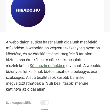
Ha szeretne még több tartalmat
látni, látogassa meg a
hirado.hu
A weboldalon sütiket használunk oldalunk megfelelő
oldalát!
működése, a weboldalon végzett tevékenység nyomon
követése, és az érdeklődésének megfelelő tartalom
biztosítása érdekében. A sütikkel kapcsolatos
részletekről a
Süti-házirendünkben
olvashat. A weboldal
bizonyos funkcióinak biztosításához a beleegyezése
HIRADO.HU
MEDIAKLIKK.HU
szükséges. A süti beállítások később bármikor
M4SPORT.HU
NEMZETISPORT.HU
megváltoztathatóak a "Süti beállítások" menüre
kattintva az oldal alján.
TARTALOMÉRTÉKESÍTÉS
Szükséges sütik
IMPRESSZUM
ÁLTALÁNOS SZERZŐDÉSI FELTÉTELEK