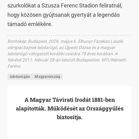
szurkolókat a Szusza Ferenc Stadion feliratnál,
hogy közösen gyújtsanak gyertyát a legendás
támadó emlékére.
Borítókép
:
Budapest, 2026. május 6. Elhunyt Fazekas László
olimpiai bajnok labdarúgó, az Újpesti Dózsa és a magyar
labdarúgó-válogatott korábbi csatára 78 éves korában. A
felvétel 2011. február 28-án készült Budapesten. MTI/Németh
Ferenc
labdarúgás
Magyarország
A Magyar Távirati Irodát 1881-ben
alapították. Működését az Országgyűlés
biztosítja.