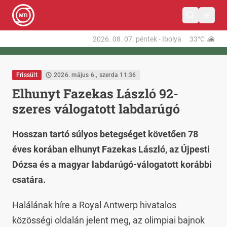
2026. 08. 07.
péntek
-
Ibolya
33°C
Frissült
2026. május 6., szerda 11:36
Elhunyt Fazekas László 92-
szeres válogatott labdarúgó
Hosszan tartó súlyos betegséget követően 78
éves korában elhunyt Fazekas László, az Újpesti
Dózsa és a magyar labdarúgó-válogatott korábbi
csatára.
Halálának híre a Royal Antwerp hivatalos
közösségi oldalán jelent meg, az olimpiai bajnok