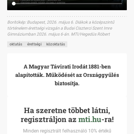
Borítókép
:
Budapest, 2026. május 6. Diákok a középszintű
történelem érettségi vizsgán a Budai Ciszterci Szent Imre
Gimnáziumban 2026. május 6-án. MTI/Hegedüs Róbert
oktatás
érettségi
közoktatás
A Magyar Távirati Irodát 1881-ben
alapították. Működését az Országgyűlés
biztosítja.
Ha szeretne többet látni,
regisztráljon az
mti.hu
-ra!
Minden regisztrált felhasználó 10% értékű