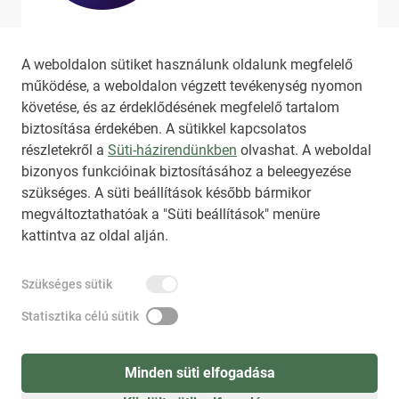
Ha szeretne még több tartalmat
látni, látogassa meg a
hirado.hu
A weboldalon sütiket használunk oldalunk megfelelő
oldalát!
működése, a weboldalon végzett tevékenység nyomon
követése, és az érdeklődésének megfelelő tartalom
biztosítása érdekében. A sütikkel kapcsolatos
részletekről a
Süti-házirendünkben
olvashat. A weboldal
bizonyos funkcióinak biztosításához a beleegyezése
HIRADO.HU
MEDIAKLIKK.HU
szükséges. A süti beállítások később bármikor
M4SPORT.HU
NEMZETISPORT.HU
megváltoztathatóak a "Süti beállítások" menüre
kattintva az oldal alján.
TARTALOMÉRTÉKESÍTÉS
Szükséges sütik
IMPRESSZUM
ÁLTALÁNOS SZERZŐDÉSI FELTÉTELEK
NEMZETI KÖZLEMÉNYTÁR MEGRENDELÉS
Statisztika célú sütik
AKADÁLYMENTESÍTÉSI NYILATKOZAT
ADATKEZELÉSI TÁJÉKOZTATÓ
SÚGÓ
Minden süti elfogadása