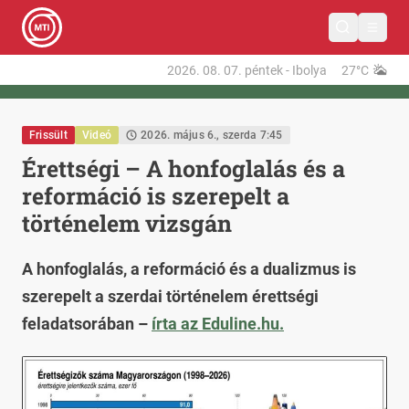
2026. 08. 07.
péntek
-
Ibolya
27°C
Frissült
Videó
2026. május 6., szerda 7:45
Érettségi – A honfoglalás és a
reformáció is szerepelt a
történelem vizsgán
A honfoglalás, a reformáció és a dualizmus is
szerepelt a szerdai történelem érettségi
feladatsorában –
írta az Eduline.hu.