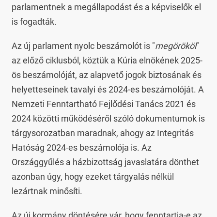
parlamentnek a megállapodást és a képviselők el
is fogadták.
Az új parlament nyolc beszámolót is "
megörököl
"
az előző ciklusból, köztük a Kúria elnökének 2025-
ös beszámolóját, az alapvető jogok biztosának és
helyetteseinek tavalyi és 2024-es beszámolóját. A
Nemzeti Fenntartható Fejlődési Tanács 2021 és
2024 közötti működéséről szóló dokumentumok is
tárgysorozatban maradnak, ahogy az Integritás
Hatóság 2024-es beszámolója is. Az
Országgyűlés a házbizottság javaslatára dönthet
azonban úgy, hogy ezeket tárgyalás nélkül
lezártnak minősíti.
Az új kormány döntésére vár, hogy fenntartja-e az