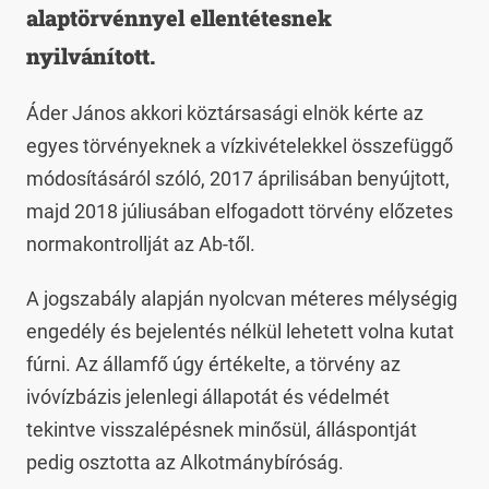
alaptörvénnyel ellentétesnek
nyilvánított.
Áder János akkori köztársasági elnök kérte az
egyes törvényeknek a vízkivételekkel összefüggő
módosításáról szóló, 2017 áprilisában benyújtott,
majd 2018 júliusában elfogadott törvény előzetes
normakontrollját az Ab-től.
A jogszabály alapján nyolcvan méteres mélységig
engedély és bejelentés nélkül lehetett volna kutat
fúrni. Az államfő úgy értékelte, a törvény az
ivóvízbázis jelenlegi állapotát és védelmét
tekintve visszalépésnek minősül, álláspontját
pedig osztotta az Alkotmánybíróság.