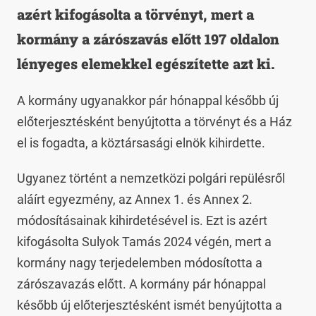
azért kifogásolta a törvényt, mert a
kormány a zárószavás előtt 197 oldalon
lényeges elemekkel egészítette azt ki.
A kormány ugyanakkor pár hónappal később új
előterjesztésként benyújtotta a törvényt és a Ház
el is fogadta, a köztársasági elnök kihirdette.
Ugyanez történt a nemzetközi polgári repülésről
aláírt egyezmény, az Annex 1. és Annex 2.
módosításainak kihirdetésével is. Ezt is azért
kifogásolta Sulyok Tamás 2024 végén, mert a
kormány nagy terjedelemben módosította a
zárószavazás előtt. A kormány pár hónappal
később új előterjesztésként ismét benyújtotta a