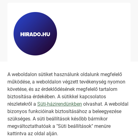
Ha szeretne még több tartalmat
látni, látogassa meg a
hirado.hu
A weboldalon sütiket használunk oldalunk megfelelő
oldalát!
működése, a weboldalon végzett tevékenység nyomon
követése, és az érdeklődésének megfelelő tartalom
biztosítása érdekében. A sütikkel kapcsolatos
részletekről a
Süti-házirendünkben
olvashat. A weboldal
bizonyos funkcióinak biztosításához a beleegyezése
HIRADO.HU
MEDIAKLIKK.HU
szükséges. A süti beállítások később bármikor
M4SPORT.HU
NEMZETISPORT.HU
megváltoztathatóak a "Süti beállítások" menüre
kattintva az oldal alján.