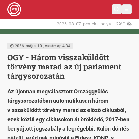
2026. 08. 07.
péntek
-
Ibolya
29°C
2026. május 10., vasárnap 4:34
OGY - Három visszaküldött
törvény marad az új parlament
tárgysorozatán
Az újonnan megválasztott Országgyűlés
tárgysorozatában automatikusan három
visszaküldött törvény marad az előző ciklusból,
ezek közül egy ciklusokon át öröklődő, 2017-ben
benyújtott jogszabály a legrégebbi. Külön döntés
nélkül lezártnak minősül a Fidesz-KDNP-s