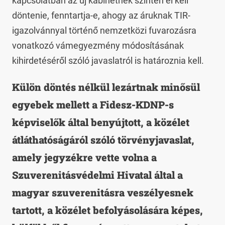
kapcsolatban az új kabinetnek szintén el kell
döntenie, fenntartja-e, ahogy az áruknak TIR-
igazolvánnyal történő nemzetközi fuvarozásra
vonatkozó vámegyezmény módosításának
kihirdetéséről szóló javaslatról is határoznia kell.
Külön döntés nélkül lezártnak minősül
egyebek mellett a Fidesz-KDNP-s
képviselők által benyújtott, a közélet
átláthatóságáról szóló törvényjavaslat,
amely jegyzékre vette volna a
Szuverenitásvédelmi Hivatal által a
magyar szuverenitásra veszélyesnek
tartott, a közélet befolyásolására képes,