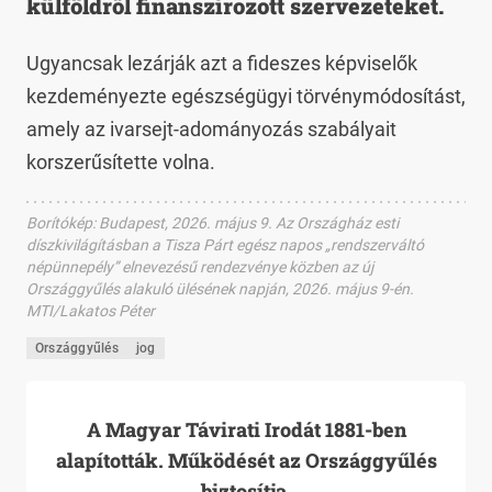
külföldről finanszírozott szervezeteket.
Ugyancsak lezárják azt a fideszes képviselők
kezdeményezte egészségügyi törvénymódosítást,
amely az ivarsejt-adományozás szabályait
korszerűsítette volna.
Borítókép
:
Budapest, 2026. május 9. Az Országház esti
díszkivilágításban a Tisza Párt egész napos „rendszerváltó
népünnepély” elnevezésű rendezvénye közben az új
Országgyűlés alakuló ülésének napján, 2026. május 9-én.
MTI/Lakatos Péter
Országgyűlés
jog
A Magyar Távirati Irodát 1881-ben
alapították. Működését az Országgyűlés
biztosítja.