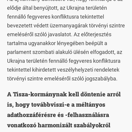
elődje által benyújtott, az Ukrajna területén
fennálló fegyveres konfliktusra tekintettel
bevezetett védett üzemanyagárak törvényi szintre
emeléséről szóló javaslatot. Az előterjesztés
tartalma ugyanakkor lényegében beépült a
parlament szombati alakuló ülésén elfogadott, az
Ukrajna területén fennálló fegyveres konfliktusra
tekintettel kihirdetett veszélyhelyzeti rendeletek
törvényi szintre emeléséről szóló jogszabályba.
A Tisza-kormánynak kell döntenie arról
is, hogy továbbviszi-e a méltányos
adathozzáférésre és -felhasználásra
vonatkozó harmonizált szabályokról