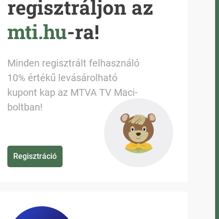
regisztráljon az
mti.hu
-ra!
Minden regisztrált felhasználó
10% értékű levásárolható
kupont kap az MTVA TV Maci-
boltban!
Regisztráció