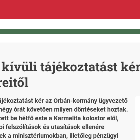
kívüli tájékoztatást k
eitől
tájékoztatást kér az Orbán-kormány ügyvezető
 négy órát követően milyen döntéseket hoztak.
tt be hétfő este a Karmelita kolostor elől,
i felszólítások és utasítások ellenére
ek a minisztériumokban, illetőleg pénzügyi