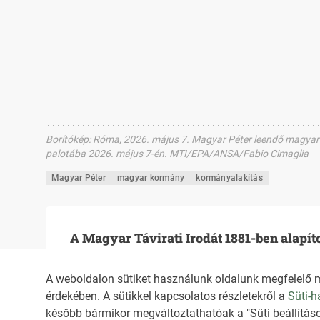
Borítókép
:
Róma, 2026. május 7. Magyar Péter leendő magyar mi
palotába 2026. május 7-én. MTI/EPA/ANSA/Fabio Cimaglia
Magyar Péter
magyar kormány
kormányalakítás
A Magyar Távirati Irodát 1881-ben alapít
A weboldalon sütiket használunk oldalunk megfelelő 
érdekében. A sütikkel kapcsolatos részletekről a
Süti-
HIRADO.HU
MEDIAKLIKK.HU
később bármikor megváltoztathatóak a "Süti beállításo