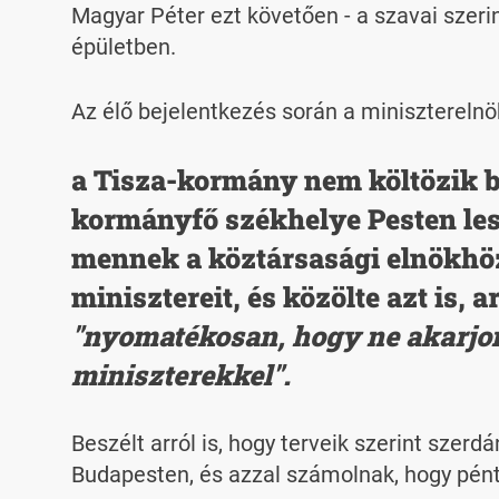
Magyar Péter ezt követően - a szavai szerint
épületben.
Az élő bejelentkezés során a minisztereln
a Tisza-kormány nem költözik be
kormányfő székhelye Pesten les
mennek a köztársasági elnökhöz
minisztereit, és közölte azt is,
"nyomatékosan, hogy ne akarjon
miniszterekkel".
Beszélt arról is, hogy terveik szerint sze
Budapesten, és azzal számolnak, hogy pénte