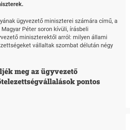
iszterek.
yának ügyvezető miniszterei számára című, a
Magyar Péter soron kívüli, írásbeli
yvezető miniszterektől arról: milyen állami
ezettségeket vállaltak szombat délután négy
öljék meg az ügyvezető
telezettségvállalások pontos