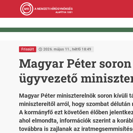
A NEMZETI HÍRÜGYNÖKSÉG
ALAPÍTVA 1881
Frissült
2026. május 11., hétfő 18:49
Magyar Péter soron 
ügyvezető miniszter
Magyar Péter miniszterelnök soron kívüli 
minisztereitől arról, hogy szombat délután
A kormányfő ezt követően élőben jelentkeze
ahol elmondta, információk szerint a korább
továbbra is zajlanak az iratmegsemmisítés