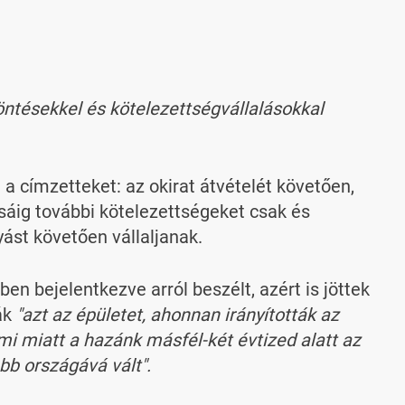
öntésekkel és kötelezettségvállalásokkal
 címzetteket: az okirat átvételét követően,
ig további kötelezettségeket csak és
yást követően vállaljanak.
en bejelentkezve arról beszélt, azért is jöttek
ák
"azt az épületet, ahonnan irányították az
mi miatt a hazánk másfél-két évtized alatt az
bb országává vált".