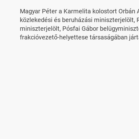
Magyar Péter a Karmelita kolostort Orbán An
közlekedési és beruházási miniszterjelölt, 
miniszterjelölt, Pósfai Gábor belügyminiszte
frakcióvezető-helyettese társaságában járt