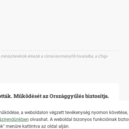
niszterelnök érkezik a római kormányfői hivatalba, a Chigi-
ották. Működését az Országgyűlés biztosítja.
működése, a weboldalon végzett tevékenység nyomon követése, é
házirendünkben
olvashat. A weboldal bizonyos funkcióinak biztos
TARTALOMÉRTÉKE
k" menüre kattintva az oldal alján.