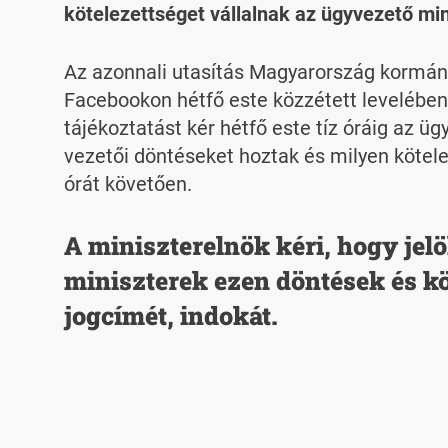
kötelezettséget vállalnak az ügyvezető min
Az azonnali utasítás Magyarország kormán
Facebookon hétfő este közzétett levelében 
tájékoztatást kér hétfő este tíz óráig az üg
vezetői döntéseket hoztak és milyen kötel
órát követően.
A miniszterelnök kéri, hogy jel
miniszterek ezen döntések és kö
jogcímét, indokát.