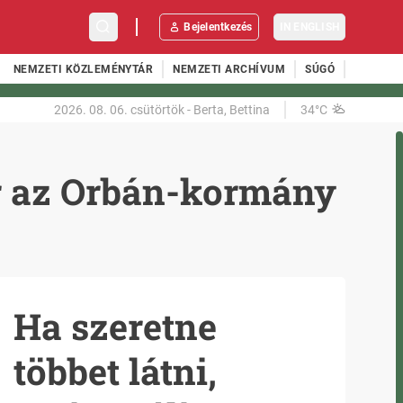
Bejelentkezés
IN ENGLISH
NEMZETI KÖZLEMÉNYTÁR
NEMZETI ARCHÍVUM
SÚGÓ
2026. 08. 06.
csütörtök
-
Berta, Bettina
34°C
ér az Orbán-kormány
Ha szeretne
többet látni,