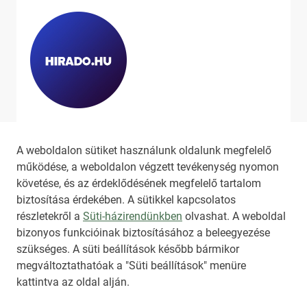
Ha szeretne még több tartalmat
látni, látogassa meg a
hirado.hu
A weboldalon sütiket használunk oldalunk megfelelő
oldalát!
működése, a weboldalon végzett tevékenység nyomon
követése, és az érdeklődésének megfelelő tartalom
biztosítása érdekében. A sütikkel kapcsolatos
részletekről a
Süti-házirendünkben
olvashat. A weboldal
bizonyos funkcióinak biztosításához a beleegyezése
HIRADO.HU
MEDIAKLIKK.HU
szükséges. A süti beállítások később bármikor
M4SPORT.HU
NEMZETISPORT.HU
megváltoztathatóak a "Süti beállítások" menüre
kattintva az oldal alján.