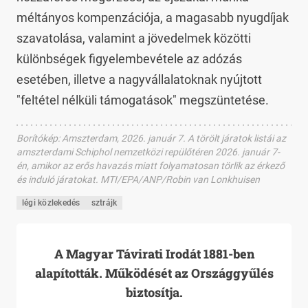
méltányos kompenzációja, a magasabb nyugdíjak
szavatolása, valamint a jövedelmek közötti
különbségek figyelembevétele az adózás
esetében, illetve a nagyvállalatoknak nyújtott
"feltétel nélküli támogatások" megszüntetése.
Borítókép
:
Amszterdam, 2026. január 7. A törölt járatok listái az
amszterdami Schiphol nemzetközi repülőtéren 2026. január 7-
én, amikor az erős havazás miatt folyamatosan törlik az érkező
és induló járatokat. MTI/EPA/ANP/Robin van Lonkhuisen
légi közlekedés
sztrájk
A Magyar Távirati Irodát 1881-ben
alapították. Működését az Országgyűlés
biztosítja.