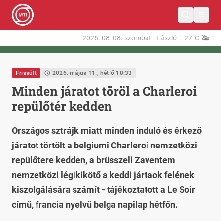
2026. 08. 08.
szombat
-
László
27°C
Frissült
2026. május 11., hétfő 18:33
Minden járatot töröl a Charleroi
repülőtér kedden
Országos sztrájk miatt minden induló és érkező
járatot törtölt a belgiumi Charleroi nemzetközi
repülőtere kedden, a brüsszeli Zaventem
nemzetközi légikikötő a keddi jártaok felének
kiszolgálására számít - tájékoztatott a Le Soir
című, francia nyelvű belga napilap hétfőn.