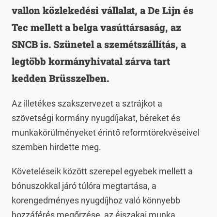
vallon közlekedési vállalat, a De Lijn és
Tec mellett a belga vasúttársaság, az
SNCB is. Szünetel a szemétszállítás, a
legtöbb kormányhivatal zárva tart
kedden Brüsszelben.
Az illetékes szakszervezet a sztrájkot a
szövetségi kormány nyugdíjakat, béreket és
munkakörülményeket érintő reformtörekvéseivel
szemben hirdette meg.
Követeléseik között szerepel egyebek mellett a
bónuszokkal járó túlóra megtartása, a
korengedményes nyugdíjhoz való könnyebb
hozzáférés megőrzése, az éjszakai munka