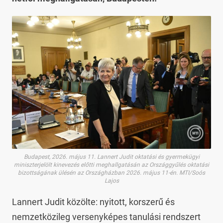
Budapest, 2026. május 11. Lannert Judit oktatási és gyermekügyi
miniszterjelölt kinevezés előtti meghallgatásán az Országgyűlés oktatási
bizottságának ülésén az Országházban 2026. május 11-én. MTI/Soós
Lajos
Lannert Judit közölte: nyitott, korszerű és
nemzetközileg versenyképes tanulási rendszert