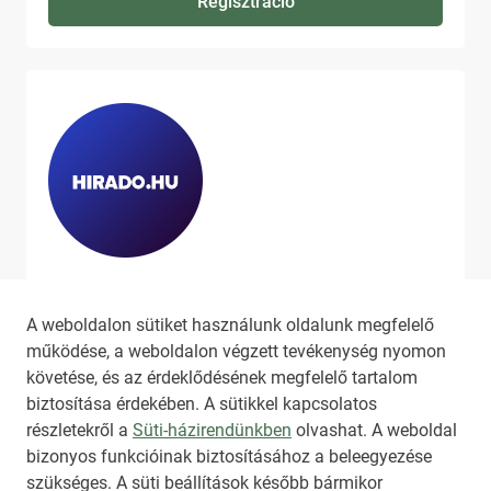
Regisztráció
Ha szeretne még több tartalmat
látni, látogassa meg a
hirado.hu
A weboldalon sütiket használunk oldalunk megfelelő
oldalát!
működése, a weboldalon végzett tevékenység nyomon
követése, és az érdeklődésének megfelelő tartalom
biztosítása érdekében. A sütikkel kapcsolatos
részletekről a
Süti-házirendünkben
olvashat. A weboldal
bizonyos funkcióinak biztosításához a beleegyezése
HIRADO.HU
MEDIAKLIKK.HU
szükséges. A süti beállítások később bármikor