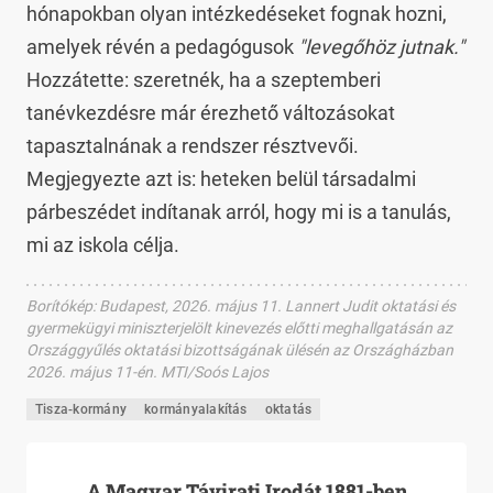
hónapokban olyan intézkedéseket fognak hozni,
amelyek révén a pedagógusok
"levegőhöz jutnak."
Hozzátette: szeretnék, ha a szeptemberi
tanévkezdésre már érezhető változásokat
tapasztalnának a rendszer résztvevői.
Megjegyezte azt is: heteken belül társadalmi
párbeszédet indítanak arról, hogy mi is a tanulás,
mi az iskola célja.
Borítókép
:
Budapest, 2026. május 11. Lannert Judit oktatási és
gyermekügyi miniszterjelölt kinevezés előtti meghallgatásán az
Országgyűlés oktatási bizottságának ülésén az Országházban
2026. május 11-én. MTI/Soós Lajos
Tisza-kormány
kormányalakítás
oktatás
A Magyar Távirati Irodát 1881-ben