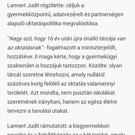
Lannert Judit rögzítette: céljuk a
gyermekközpontú, adatvezérelt és partnerségen
alapuló oktatáspolitika megvalósítása.
"
Nagy szó, hogy 16 év után újra önálló tárcája van
az oktatásnak"
- fogalmazott a miniszterjelölt,
hozzátéve: ő maga kérte, hogy a gyermekügyi
szakterület is hozzájuk tartozzon. Közölte: olyan
tárcát szeretne létrehozni, amely nullától
százéves korig felöleli az oktatás valamennyi
területét. Azt mondta, nem pusztán iskolákat
szeretnének irányítani, hanem az egész életre
tervezni a tanulási utakat.
Lannert Judit rámutatott: a kisgyermekkori
nevelés és a felnőttképzés az a két terület, amely