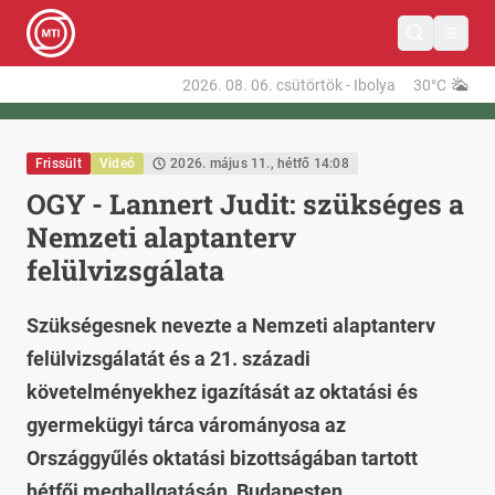
2026. 08. 06.
csütörtök
-
Ibolya
30°C
Frissült
Videó
2026. május 11., hétfő 14:08
OGY - Lannert Judit: szükséges a
Nemzeti alaptanterv
felülvizsgálata
Szükségesnek nevezte a Nemzeti alaptanterv
felülvizsgálatát és a 21. századi
követelményekhez igazítását az oktatási és
gyermekügyi tárca várományosa az
Országgyűlés oktatási bizottságában tartott
hétfői meghallgatásán, Budapesten.