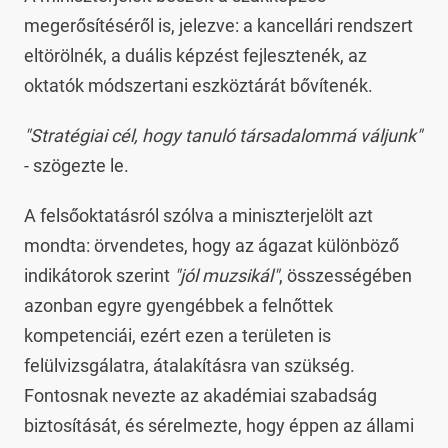
megerősítéséről is, jelezve: a kancellári rendszert
eltörölnék, a duális képzést fejlesztenék, az
oktatók módszertani eszköztárát bővítenék.
"Stratégiai cél, hogy tanuló társadalommá váljunk"
- szögezte le.
A felsőoktatásról szólva a miniszterjelölt azt
mondta: örvendetes, hogy az ágazat különböző
indikátorok szerint
"jól muzsikál"
, összességében
azonban egyre gyengébbek a felnőttek
kompetenciái, ezért ezen a területen is
felülvizsgálatra, átalakításra van szükség.
Fontosnak nevezte az akadémiai szabadság
biztosítását, és sérelmezte, hogy éppen az állami