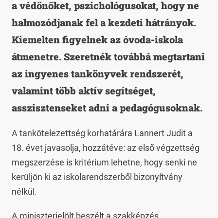
a védőnőket, pszichológusokat, hogy ne
halmozódjanak fel a kezdeti hátrányok.
Kiemelten figyelnek az óvoda-iskola
átmenetre. Szeretnék továbbá megtartani
az ingyenes tankönyvek rendszerét,
valamint több aktív segítséget,
asszisztenseket adni a pedagógusoknak.
A tankötelezettség korhatárára Lannert Judit a
18. évet javasolja, hozzátéve: az első végzettség
megszerzése is kritérium lehetne, hogy senki ne
kerüljön ki az iskolarendszerből bizonyítvány
nélkül.
A miniszterjelölt beszélt a szakképzés