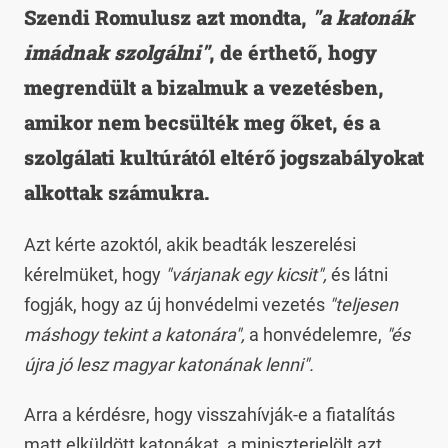
Szendi Romulusz azt mondta,
"a katonák
imádnak szolgálni"
, de érthető, hogy
megrendült a bizalmuk a vezetésben,
amikor nem becsülték meg őket, és a
szolgálati kultúrától eltérő jogszabályokat
alkottak számukra.
Azt kérte azoktól, akik beadták leszerelési
kérelmüket, hogy
"várjanak egy kicsit",
és látni
fogják, hogy az új honvédelmi vezetés
"teljesen
máshogy tekint a katonára",
a honvédelemre,
"és
újra jó lesz magyar katonának lenni".
Arra a kérdésre, hogy visszahívják-e a fiatalítás
matt elküldött katonákat, a miniszterjelölt azt