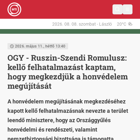
2026. 08. 08.
szombat
-
László
20°C
2026. május 11., hétfő 13:40
OGY - Ruszin-Szendi Romulusz:
kellő felhatalmazást kaptam,
hogy megkezdjük a honvédelem
megújítását
A honvédelem megújításának megkezdéséhez
kapott kellő felhatalmazásnak nevezte a terület
leendő minisztere, hogy az Országgyűlés
honvédelmi és rendészeti, valamint
nemzetbiztonsági bizottsága is támogatta