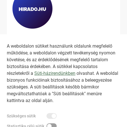
Ha szeretne még több tartalmat
látni, látogassa meg a
hirado.hu
A weboldalon sütiket használunk oldalunk megfelelő
oldalát!
működése, a weboldalon végzett tevékenység nyomon
követése, és az érdeklődésének megfelelő tartalom
biztosítása érdekében. A sütikkel kapcsolatos
részletekről a
Süti-házirendünkben
olvashat. A weboldal
bizonyos funkcióinak biztosításához a beleegyezése
HIRADO.HU
MEDIAKLIKK.HU
szükséges. A süti beállítások később bármikor
M4SPORT.HU
NEMZETISPORT.HU
megváltoztathatóak a "Süti beállítások" menüre
kattintva az oldal alján.
TARTALOMÉRTÉKESÍTÉS
Szükséges sütik
IMPRESSZUM
ÁLTALÁNOS SZERZŐDÉSI FELTÉTELEK
NEMZETI KÖZLEMÉNYTÁR MEGRENDELÉS
Statisztika célú sütik