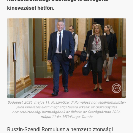
kinevezését hétfőn.
Budapest, 2026. május 11. Ruszin-Szendi Romulusz honvédelmiminiszter-
jelölt kinevezés előtti meghallgatására érkezik az Országgyűlés
nemzetbiztonsági bizottságának az ülésére az Országházban 2026.
május 11-én. MTI/Purger Tamás
Ruszin-Szendi Romulusz a nemzetbiztonsági