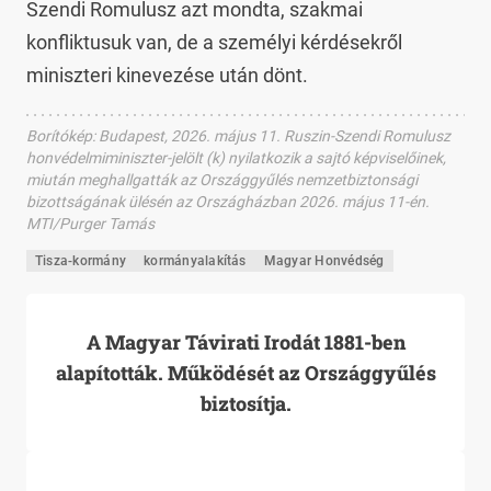
Szendi Romulusz azt mondta, szakmai
konfliktusuk van, de a személyi kérdésekről
miniszteri kinevezése után dönt.
Borítókép
:
Budapest, 2026. május 11. Ruszin-Szendi Romulusz
honvédelmiminiszter-jelölt (k) nyilatkozik a sajtó képviselőinek,
miután meghallgatták az Országgyűlés nemzetbiztonsági
bizottságának ülésén az Országházban 2026. május 11-én.
MTI/Purger Tamás
Tisza-kormány
kormányalakítás
Magyar Honvédség
A Magyar Távirati Irodát 1881-ben
alapították. Működését az Országgyűlés
biztosítja.