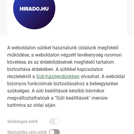
Ha szeretne még több tartalmat
látni, látogassa meg a
hirado.hu
A weboldalon sütiket használunk oldalunk megfelelő
oldalát!
működése, a weboldalon végzett tevékenység nyomon
követése, és az érdeklődésének megfelelő tartalom
biztosítása érdekében. A sütikkel kapcsolatos
részletekről a
Süti-házirendünkben
olvashat. A weboldal
bizonyos funkcióinak biztosításához a beleegyezése
HIRADO.HU
MEDIAKLIKK.HU
szükséges. A süti beállítások később bármikor
M4SPORT.HU
NEMZETISPORT.HU
megváltoztathatóak a "Süti beállítások" menüre
kattintva az oldal alján.
TARTALOMÉRTÉKESÍTÉS
Szükséges sütik
IMPRESSZUM
ÁLTALÁNOS SZERZŐDÉSI FELTÉTELEK
NEMZETI KÖZLEMÉNYTÁR MEGRENDELÉS
Statisztika célú sütik