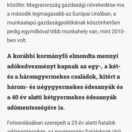
közölte: Magyarország gazdasági növekedése ma
a második legmagasabb az Európai Unióban, a
munkaalapú gazdaságpolitikának köszönhetően
pedig egymillióval több munkahely van, mint 2010-
ben volt.
A korábbi kormányfő elmondta mennyi
adókedvezményt kapnak az egy-, a két-
és a háromgyermekes családok, kitért a
három- és négygyermekes édesanyák és
a 40 év alatti kétgyermekes édesanyák
adómentességére is.
Felsorolásában szerepelt a 25 év alatti fiatalok
adómentessége, az egyetemista fiataloknak járó