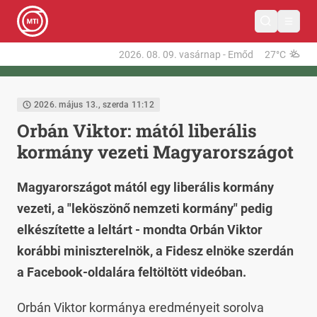
2026. 08. 09.
vasárnap
-
Emőd
27°C
2026. május 13., szerda 11:12
Orbán Viktor: mától liberális
kormány vezeti Magyarországot
Magyarországot mától egy liberális kormány
vezeti, a "leköszönő nemzeti kormány" pedig
elkészítette a leltárt - mondta Orbán Viktor
korábbi miniszterelnök, a Fidesz elnöke szerdán
a Facebook-oldalára feltöltött videóban.
Orbán Viktor kormánya eredményeit sorolva