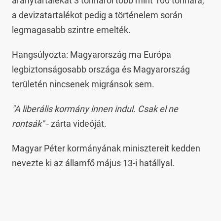
aranytartalékát 3 tonnáról több mint 100 tonnára,
a devizatartalékot pedig a történelem során
legmagasabb szintre emelték.
Hangsúlyozta: Magyarország ma Európa
legbiztonságosabb országa és Magyarország
területén nincsenek migránsok sem.
"A liberális kormány innen indul. Csak el ne
rontsák"
- zárta videóját.
Magyar Péter kormányának minisztereit kedden
nevezte ki az államfő május 13-i hatállyal.