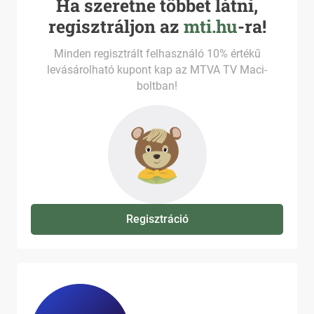
Ha szeretne többet látni,
regisztráljon az
mti.hu
-ra!
Minden regisztrált felhasználó 10% értékű
levásárolható kupont kap az MTVA TV Maci-
boltban!
Regisztráció