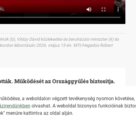
ök (b), Vitézy Dávid közlekedési és beruházási miniszter (k) és
ző kordon lebontásán 2026. május 15-én. MTI/Hegedüs Róbert
ották. Működését az Országgyűlés biztosítja.
működése, a weboldalon végzett tevékenység nyomon követése, é
házirendünkben
olvashat. A weboldal bizonyos funkcióinak biztos
TARTALOMÉRTÉKE
k" menüre kattintva az oldal alján.
ÁLTALÁNOS SZER
AKADÁLYMENTESÍ