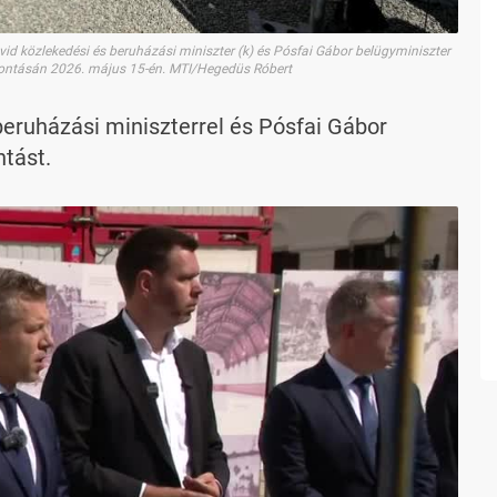
vid közlekedési és beruházási miniszter (k) és Pósfai Gábor belügyminiszter
ebontásán 2026. május 15-én. MTI/Hegedüs Róbert
beruházási miniszterrel és Pósfai Gábor
tást.