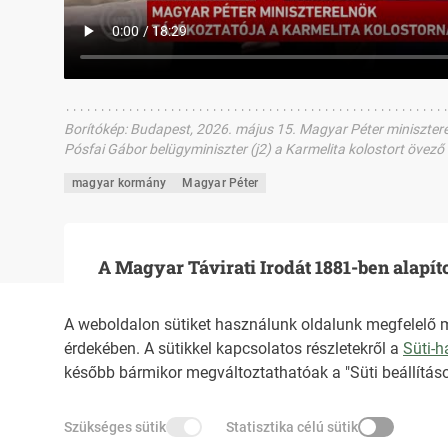
Borítókép
:
Budapest, 2026. május 15. Magyar Péter minisztereln
Pósfai Gábor belügyminiszter (j2) a Karmelita kolostort öve
magyar kormány
Magyar Péter
A Magyar Távirati Irodát 1881-ben alapít
A weboldalon sütiket használunk oldalunk megfelelő 
érdekében. A sütikkel kapcsolatos részletekről a
Süti-
HIRADO.HU
MEDIAKLIKK.HU
később bármikor megváltoztathatóak a "Süti beállításo
Szükséges sütik
Statisztika célú sütik
M4SPORT.HU
NEMZETISPORT.HU