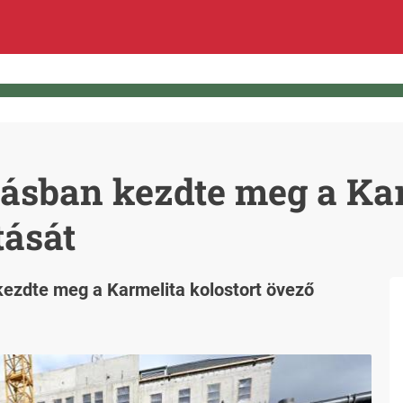
ásban kezdte meg a Kar
tását
kezdte meg a Karmelita kolostort övező