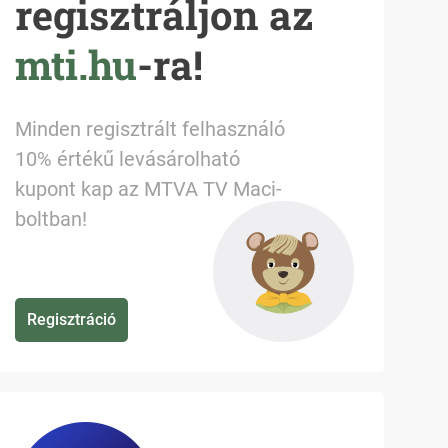
regisztráljon az
mti.hu
-ra!
Minden regisztrált felhasználó
10% értékű levásárolható
kupont kap az MTVA TV Maci-
boltban!
Regisztráció