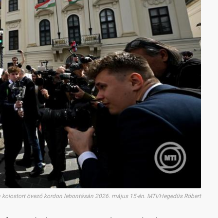
ta kolostort övező kordon lebontásán 2026. május 15-én. MTI/Hegedüs Róbert