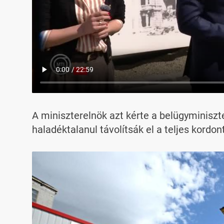
A miniszterelnök azt kérte a belügyminiszte
haladéktalanul távolítsák el a teljes kordon