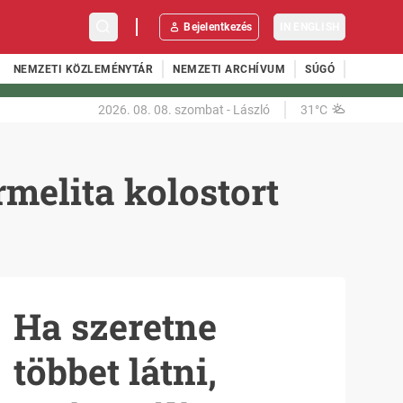
Bejelentkezés
IN ENGLISH
NEMZETI KÖZLEMÉNYTÁR
NEMZETI ARCHÍVUM
SÚGÓ
2026. 08. 08.
szombat
-
László
31°C
melita kolostort
Ha szeretne
többet látni,