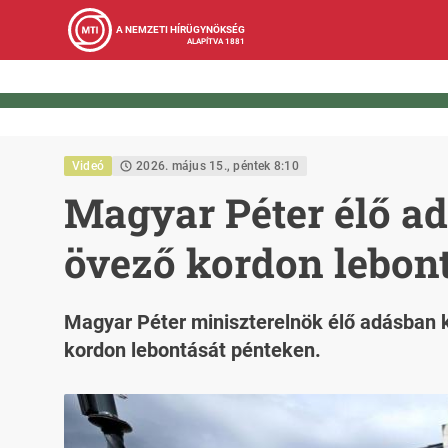
A NEMZETI HÍRÜGYNÖKSÉG
ALAPÍTVA 1881
Videó
2026. május 15., péntek 8:10
Magyar Péter élő ad
övező kordon lebon
Magyar Péter miniszterelnök élő adásban 
kordon lebontását pénteken.