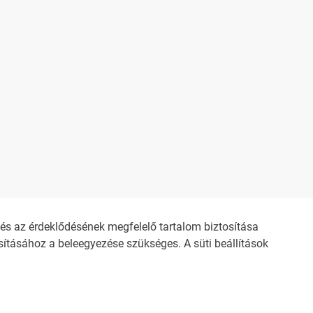
s az érdeklődésének megfelelő tartalom biztosítása
ításához a beleegyezése szükséges. A süti beállítások
SÍTÉS
IMPRESSZUM
ZŐDÉSI FELTÉTELEK
NEMZETI KÖZLEMÉNYTÁR MEGRENDELÉS
TÉSI NYILATKOZAT
ADATKEZELÉSI TÁJÉKOZTATÓ