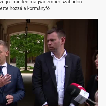
án végre minden magyar ember szabadon
tette hozzá a kormányfő