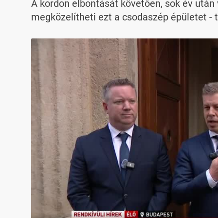
A kordon elbontását követően, sok év ut
megközelítheti ezt a csodaszép épületet - 