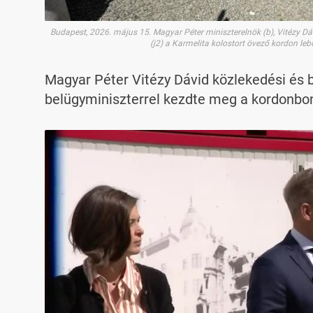
Budapest, 2026. május 15. Magyar Péter miniszterelnök (b), Vitézy Dá
(j2) a Karmelita kolostort övező kordon l
Magyar Péter Vitézy Dávid közlekedési és 
belügyminiszterrel kezdte meg a kordonbon