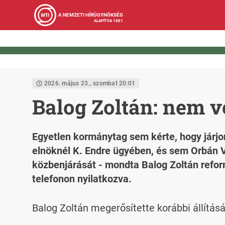
A NEMZETI HÍRÜGYNÖKSÉG
ALAPÍTVA 1881
2026. május 23., szombat 20:01
Balog Zoltán: nem v
Egyetlen kormánytag sem kérte, hogy járjo
elnöknél K. Endre ügyében, és sem Orbán V
közbenjárását - mondta Balog Zoltán refo
telefonon nyilatkozva.
Balog Zoltán megerősítette korábbi állításá