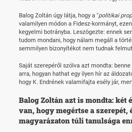
Balog Zoltán úgy látja, hogy a "
politikai pr
valamilyen módon a Fidesz-kormányt, ezen b
kegyelmi botrányba. Leszögezte: ennek sem
tudom mondani, hogy nálam megáll a történ
semmilyen bizonyítékot nem tudnak felmutat
Saját szerepéről szólva azt mondta: benne
arra, hogyan hathat egy ilyen hír az áldozato
hogy K. Endrének valamifajta esély jár, mer
Balog Zoltán azt is mondta: két
van, hogy megértse a szerepét, é
magyarázaton túli tanulsága en