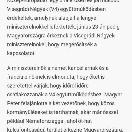
Közép-Európában egy újra erősen és jól működő
Visegrádi Négyek (V4) együttműködésben
érdekeltek, amelynek alapjait a lengyel
miniszterelnökkel lefektették, június 23-án pedig
Magyarországra érkeznek a Visegrádi Négyek
miniszterelnökei, hogy megerősítsék a
kapcsolatot.
A miniszterelnök a német kancellárnak és a
francia elnöknek is elmondta, hogy őket is
szeretettel várják, hogy időről időre
csatlakozzanak a V4 együttműködéshez. Magyar
Péter felajánlotta a két vezetőnek, hogy közös
kormányüléseket is tarthatnak, akár már ősszel
például Németországgal, ahol öt-hat
kulcsfontosságú terület érkezne Magyarországra,