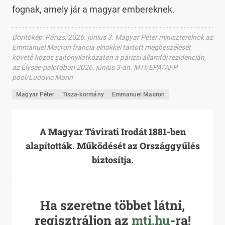
fognak, amely jár a magyar embereknek.
Borítókép
:
Párizs, 2026. június 3. Magyar Péter miniszterelnök az
Emmanuel Macron francia elnökkel tartott megbeszélését
követő közös sajtónyilatkozaton a párizsi államfői rezidencián,
az Élysée-palotában 2026. június 3-án. MTI/EPA/AFP
pool/Ludovic Marin
Magyar Péter
Tisza-kormány
Emmanuel Macron
A Magyar Távirati Irodát 1881-ben
alapították. Működését az Országgyűlés
biztosítja.
Ha szeretne többet látni,
regisztráljon az
mti.hu
-ra!