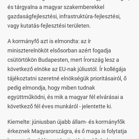
és tárgyalna a magyar szakemberekkel
gazdaságfejlesztési, infrastruktúra-fejlesztési,
vagy kutatás-fejlesztési területen.
A kormányfő azt is elmondta: az ír
miniszterelnököt elsősorban azért fogadja
csütörtökön Budapesten, mert Írország lesz a
következő elnöke az EU-nak júliustól. Ír kollégája
tájékoztatni szeretné elnökségük prioritásairól, ő
pedig elmondja, hogy miben tudnak
együttműködni, és mik a magyar fél elvárásai a
következő fél éves munkáról - jelentette ki.
Kiemelte: júniusban újabb állam- és kormányfők
érkeznek Magyarországra, és ő maga is folytatja