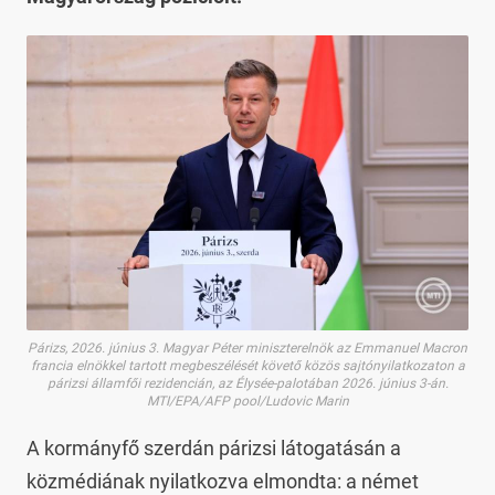
Párizs, 2026. június 3. Magyar Péter miniszterelnök az Emmanuel Macron
francia elnökkel tartott megbeszélését követő közös sajtónyilatkozaton a
párizsi államfői rezidencián, az Élysée-palotában 2026. június 3-án.
MTI/EPA/AFP pool/Ludovic Marin
A kormányfő szerdán párizsi látogatásán a
közmédiának nyilatkozva elmondta: a német