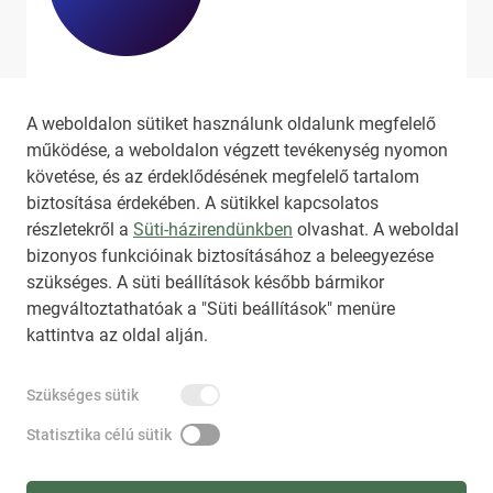
Ha szeretne még több tartalmat
látni, látogassa meg a
hirado.hu
A weboldalon sütiket használunk oldalunk megfelelő
oldalát!
működése, a weboldalon végzett tevékenység nyomon
követése, és az érdeklődésének megfelelő tartalom
biztosítása érdekében. A sütikkel kapcsolatos
részletekről a
Süti-házirendünkben
olvashat. A weboldal
bizonyos funkcióinak biztosításához a beleegyezése
HIRADO.HU
MEDIAKLIKK.HU
szükséges. A süti beállítások később bármikor
M4SPORT.HU
NEMZETISPORT.HU
megváltoztathatóak a "Süti beállítások" menüre
kattintva az oldal alján.
TARTALOMÉRTÉKESÍTÉS
Szükséges sütik
IMPRESSZUM
ÁLTALÁNOS SZERZŐDÉSI FELTÉTELEK
NEMZETI KÖZLEMÉNYTÁR MEGRENDELÉS
Statisztika célú sütik
AKADÁLYMENTESÍTÉSI NYILATKOZAT
ADATKEZELÉSI TÁJÉKOZTATÓ
SÚGÓ