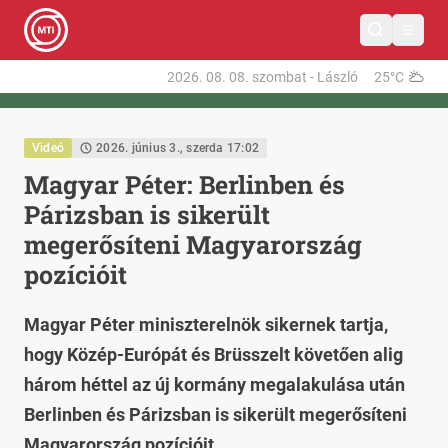
2026. 08. 08.
szombat
-
László
25°C
Videó
2026. június 3., szerda 17:02
Magyar Péter: Berlinben és
Párizsban is sikerült
megerősíteni Magyarország
pozícióit
Magyar Péter miniszterelnök sikernek tartja,
hogy Közép-Európát és Brüsszelt követően alig
három héttel az új kormány megalakulása után
Berlinben és Párizsban is sikerült megerősíteni
Magyarország pozícióit.