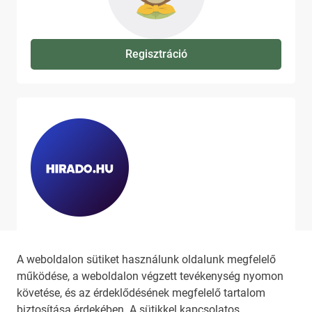
Regisztráció
Ha szeretne még több tartalmat
látni, látogassa meg a
hirado.hu
A weboldalon sütiket használunk oldalunk megfelelő
oldalát!
működése, a weboldalon végzett tevékenység nyomon
követése, és az érdeklődésének megfelelő tartalom
biztosítása érdekében. A sütikkel kapcsolatos