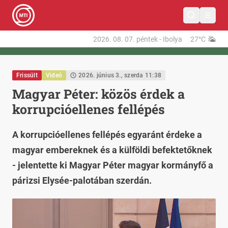
2026. 08. 07.
péntek
-
Ibolya
27°C
Frissült
Videó
2026. június 3., szerda 11:38
Magyar Péter: közös érdek a
korrupcióellenes fellépés
A korrupcióellenes fellépés egyaránt érdeke a
magyar embereknek és a külföldi befektetőknek
- jelentette ki Magyar Péter magyar kormányfő a
párizsi Elysée-palotában szerdán.