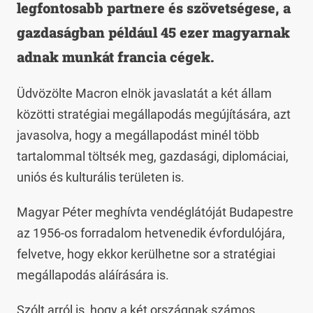
legfontosabb partnere és szövetségese, a
gazdaságban például 45 ezer magyarnak
adnak munkát francia cégek.
Üdvözölte Macron elnök javaslatát a két állam
közötti stratégiai megállapodás megújítására, azt
javasolva, hogy a megállapodást minél több
tartalommal töltsék meg, gazdasági, diplomáciai,
uniós és kulturális területen is.
Magyar Péter meghívta vendéglátóját Budapestre
az 1956-os forradalom hetvenedik évfordulójára,
felvetve, hogy ekkor kerülhetne sor a stratégiai
megállapodás aláírására is.
Szólt arról is, hogy a két országnak számos