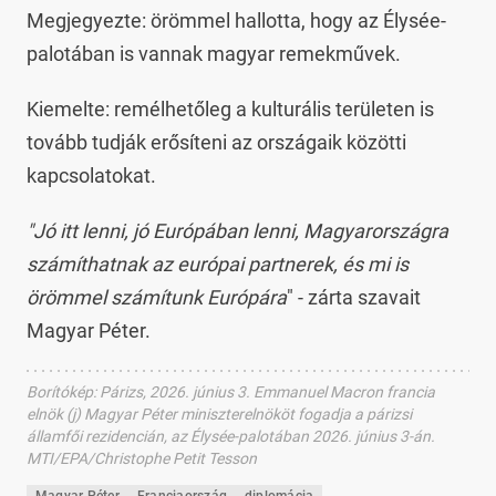
Megjegyezte: örömmel hallotta, hogy az Élysée-
palotában is vannak magyar remekművek.
Kiemelte: remélhetőleg a kulturális területen is
tovább tudják erősíteni az országaik közötti
kapcsolatokat.
"Jó itt lenni, jó Európában lenni, Magyarországra
számíthatnak az európai partnerek, és mi is
örömmel számítunk Európára
" - zárta szavait
Magyar Péter.
Borítókép
:
Párizs, 2026. június 3. Emmanuel Macron francia
elnök (j) Magyar Péter miniszterelnököt fogadja a párizsi
államfői rezidencián, az Élysée-palotában 2026. június 3-án.
MTI/EPA/Christophe Petit Tesson