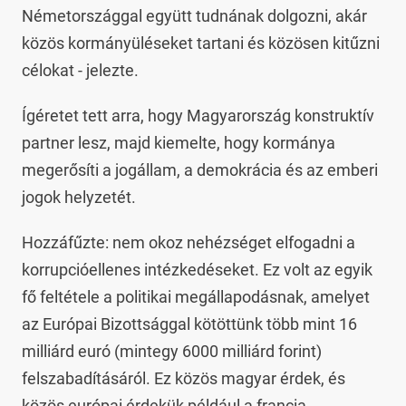
Németországgal együtt tudnának dolgozni, akár
közös kormányüléseket tartani és közösen kitűzni
célokat - jelezte.
Ígéretet tett arra, hogy Magyarország konstruktív
partner lesz, majd kiemelte, hogy kormánya
megerősíti a jogállam, a demokrácia és az emberi
jogok helyzetét.
Hozzáfűzte: nem okoz nehézséget elfogadni a
korrupcióellenes intézkedéseket. Ez volt az egyik
fő feltétele a politikai megállapodásnak, amelyet
az Európai Bizottsággal kötöttünk több mint 16
milliárd euró (mintegy 6000 milliárd forint)
felszabadításáról. Ez közös magyar érdek, és
közös európai érdekük például a francia