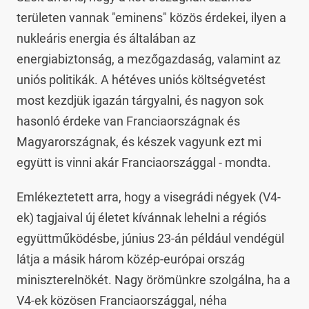
területen vannak "eminens" közös érdekei, ilyen a
nukleáris energia és általában az
energiabiztonság, a mezőgazdaság, valamint az
uniós politikák. A hétéves uniós költségvetést
most kezdjük igazán tárgyalni, és nagyon sok
hasonló érdeke van Franciaországnak és
Magyarországnak, és készek vagyunk ezt mi
együtt is vinni akár Franciaországgal - mondta.
Emlékeztetett arra, hogy a visegrádi négyek (V4-
ek) tagjaival új életet kívánnak lehelni a régiós
együttműködésbe, június 23-án például vendégül
látja a másik három közép-európai ország
miniszterelnökét. Nagy örömünkre szolgálna, ha a
V4-ek közösen Franciaországgal, néha