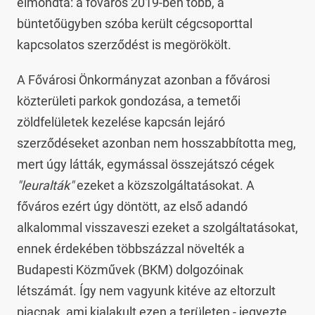
elmondta: a főváros 2019-ben több, a
büntetőügyben szóba került cégcsoporttal
kapcsolatos szerződést is megörökölt.
A Fővárosi Önkormányzat azonban a fővárosi
közterületi parkok gondozása, a temetői
zöldfelületek kezelése kapcsán lejáró
szerződéseket azonban nem hosszabbította meg,
mert úgy látták, egymással összejátszó cégek
"leuralták"
ezeket a közszolgáltatásokat. A
főváros ezért úgy döntött, az első adandó
alkalommal visszaveszi ezeket a szolgáltatásokat,
ennek érdekében többszázzal növelték a
Budapesti Közművek (BKM) dolgozóinak
létszámát. Így nem vagyunk kitéve az eltorzult
piacnak, ami kialakult ezen a területen - jegyezte