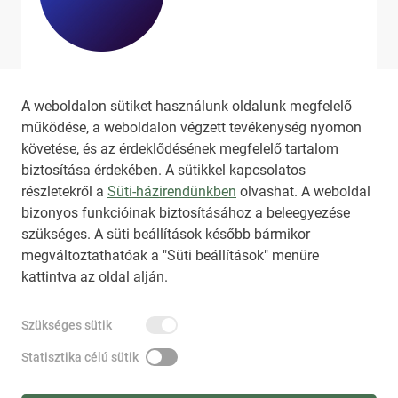
Ha szeretne még több tartalmat
látni, látogassa meg a
hirado.hu
A weboldalon sütiket használunk oldalunk megfelelő
oldalát!
működése, a weboldalon végzett tevékenység nyomon
követése, és az érdeklődésének megfelelő tartalom
biztosítása érdekében. A sütikkel kapcsolatos
részletekről a
Süti-házirendünkben
olvashat. A weboldal
bizonyos funkcióinak biztosításához a beleegyezése
HIRADO.HU
MEDIAKLIKK.HU
szükséges. A süti beállítások később bármikor
M4SPORT.HU
NEMZETISPORT.HU
megváltoztathatóak a "Süti beállítások" menüre
kattintva az oldal alján.
TARTALOMÉRTÉKESÍTÉS
Szükséges sütik
IMPRESSZUM
ÁLTALÁNOS SZERZŐDÉSI FELTÉTELEK
NEMZETI KÖZLEMÉNYTÁR MEGRENDELÉS
Statisztika célú sütik
AKADÁLYMENTESÍTÉSI NYILATKOZAT
ADATKEZELÉSI TÁJÉKOZTATÓ
SÚGÓ