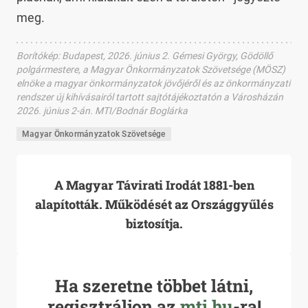
meg.
Borítókép
:
Budapest, 2026. június 2. Gémesi György, Gödöllő
polgármestere, a Magyar Önkormányzatok Szövetsége (MÖSZ)
elnöke a magyar önkormányzatok jövőjéről és az önkormányzati
rendszer új kihívásairól tartott sajtótájékoztatón a Városházán
2026. június 2-án. MTI/Bodnár Boglárka
Magyar Önkormányzatok Szövetsége
A Magyar Távirati Irodát 1881-ben
alapították. Működését az Országgyűlés
biztosítja.
Ha szeretne többet látni,
regisztráljon az
mti.hu
-ra!