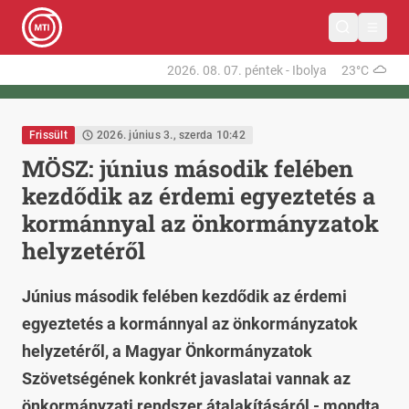
2026. 08. 07.
péntek
-
Ibolya
23°C
Frissült
2026. június 3., szerda 10:42
MÖSZ: június második felében
kezdődik az érdemi egyeztetés a
kormánnyal az önkormányzatok
helyzetéről
Június második felében kezdődik az érdemi
egyeztetés a kormánnyal az önkormányzatok
helyzetéről, a Magyar Önkormányzatok
Szövetségének konkrét javaslatai vannak az
önkormányzati rendszer átalakításáról - mondta