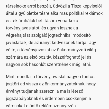
társelnöke arról beszélt, üdvözli a Tisza képviselői
által a gyűlöletkeltésre alkalmas politikai reklámok
és reklámhálók betiltására vonatkozó
törvényjavaslatot, és ugyan lesznek a
végrehajtást szolgáló jogtechnikai módosító
javaslataik, de az irányt kedvezőnek tartja. Úgy
vélte, a törvényjavaslat az önkormányzati világ
számára az első pozitív, kézzelfogható jel és
nagyon sok hasonlót szeretnének még látni.
Mint mondta, a törvényjavaslat nagyon fontos
jogkört ad vissza az önkormányzatoknak, hogy
érvényt tudjanak szerezni a ma is létező
jogszabályoknak és érdemben csökkenjen a
városokat elöntő reklámszennyezés.