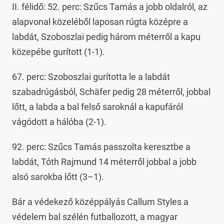
II. félidő: 52. perc: Szűcs Tamás a jobb oldalról, az
alapvonal közeléből laposan rúgta középre a
labdát, Szoboszlai pedig három méterről a kapu
közepébe gurított (1-1).
67. perc: Szoboszlai gurította le a labdát
szabadrúgásból, Schäfer pedig 28 méterről, jobbal
lőtt, a labda a bal felső saroknál a kapufáról
vágódott a hálóba (2-1).
92. perc: Szűcs Tamás passzolta keresztbe a
labdát, Tóth Rajmund 14 méterről jobbal a jobb
alsó sarokba lőtt (3–1).
Bár a védekező középpályás Callum Styles a
védelem bal szélén futballozott, a magyar