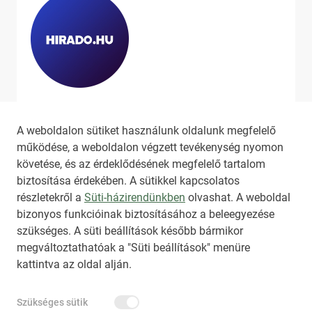
Ha szeretne még több tartalmat
látni, látogassa meg a
hirado.hu
A weboldalon sütiket használunk oldalunk megfelelő
oldalát!
működése, a weboldalon végzett tevékenység nyomon
követése, és az érdeklődésének megfelelő tartalom
biztosítása érdekében. A sütikkel kapcsolatos
részletekről a
Süti-házirendünkben
olvashat. A weboldal
bizonyos funkcióinak biztosításához a beleegyezése
HIRADO.HU
MEDIAKLIKK.HU
szükséges. A süti beállítások később bármikor
M4SPORT.HU
NEMZETISPORT.HU
megváltoztathatóak a "Süti beállítások" menüre
kattintva az oldal alján.
TARTALOMÉRTÉKESÍTÉS
Szükséges sütik
IMPRESSZUM