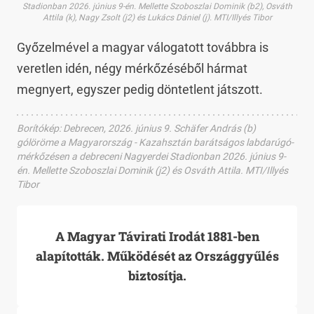
Stadionban 2026. június 9-én. Mellette Szoboszlai Dominik (b2), Osváth
Attila (k), Nagy Zsolt (j2) és Lukács Dániel (j). MTI/Illyés Tibor
Győzelmével a magyar válogatott továbbra is
veretlen idén, négy mérkőzéséből hármat
megnyert, egyszer pedig döntetlent játszott.
Borítókép
:
Debrecen, 2026. június 9. Schäfer András (b)
gólöröme a Magyarország - Kazahsztán barátságos labdarúgó-
mérkőzésen a debreceni Nagyerdei Stadionban 2026. június 9-
én. Mellette Szoboszlai Dominik (j2) és Osváth Attila. MTI/Illyés
Tibor
A Magyar Távirati Irodát 1881-ben
alapították. Működését az Országgyűlés
biztosítja.