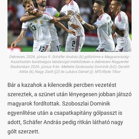
Debrecen, 2026. június 9. Schäfer András (b) gólöröme a Magyarország -
Kazahsztán barátságos labdarúgó-mérkőzésen a debreceni Nagyerdei
Stadionban 2026. június 9-én. Mellette Szoboszlai Dominik (b2), Osváth
Attila (k), Nagy Zsolt (j2) és Lukács Dániel (j). MTI/Illyés Tibor
Bár a kazahok a kilencedik percben vezetést
szereztek, a szünet után lényegesen jobban játszó
magyarok fordítottak. Szoboszlai Dominik
egyenlítése után a csapatkapitány gólpasszt is
adott, Schäfer András pedig ritkán látható nagy
gólt szerzett.