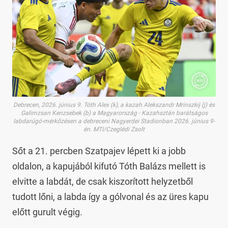
Debrecen, 2026. június 9. Tóth Alex (k), a kazah Alekszandr Mrinszkij (j) és
Galimzsan Kenzsebek (b) a Magyarország - Kazahsztán barátságos
labdarúgó-mérkőzésen a debreceni Nagyerdei Stadionban 2026. június 9-
én. MTI/Czeglédi Zsolt
Sőt a 21. percben Szatpajev lépett ki a jobb
oldalon, a kapujából kifutó Tóth Balázs mellett is
elvitte a labdát, de csak kiszorított helyzetből
tudott lőni, a labda így a gólvonal és az üres kapu
előtt gurult végig.