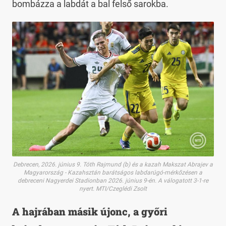
bombázza a labdát a bal felső sarokba.
Debrecen, 2026. június 9. Tóth Rajmund (b) és a kazah Makszat Abrajev a
Magyarország - Kazahsztán barátságos labdarúgó-mérkőzésen a
debreceni Nagyerdei Stadionban 2026. június 9-én. A válogatott 3-1-re
nyert. MTI/Czeglédi Zsolt
A hajrában másik újonc, a győri