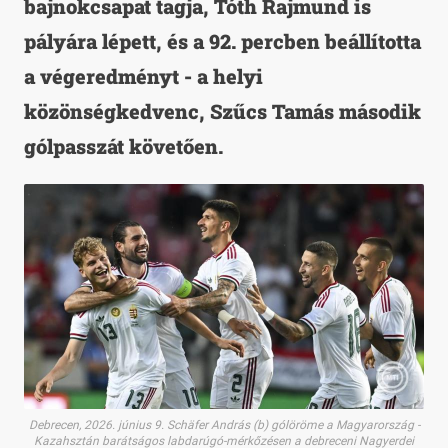
bajnokcsapat tagja, Tóth Rajmund is
pályára lépett, és a 92. percben beállította
a végeredményt - a helyi
közönségkedvenc, Szűcs Tamás második
gólpasszát követően.
Debrecen, 2026. június 9. Schäfer András (b) gólöröme a Magyarország -
Kazahsztán barátságos labdarúgó-mérkőzésen a debreceni Nagyerdei