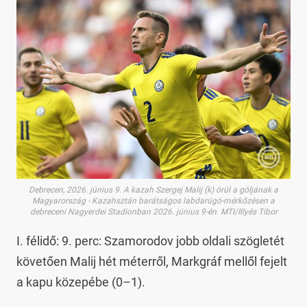
Debrecen, 2026. június 9. A kazah Szergej Malij (k) örül a góljának a
Magyarország - Kazahsztán barátságos labdarúgó-mérkőzésen a
debreceni Nagyerdei Stadionban 2026. június 9-én. MTI/Illyés Tibor
I. félidő: 9. perc: Szamorodov jobb oldali szögletét
követően Malij hét méterről, Markgráf mellől fejelt
a kapu közepébe (0–1).