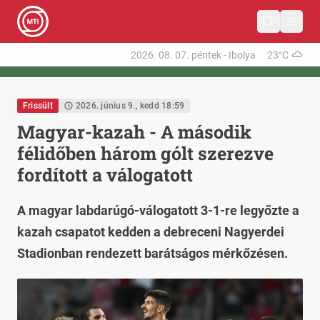
2026. 08. 07.
péntek
-
Ibolya
23°C
Frissült
2026. június 9., kedd 18:59
Magyar-kazah - A második
félidőben három gólt szerezve
fordított a válogatott
A magyar labdarúgó-válogatott 3-1-re legyőzte a
kazah csapatot kedden a debreceni Nagyerdei
Stadionban rendezett barátságos mérkőzésen.