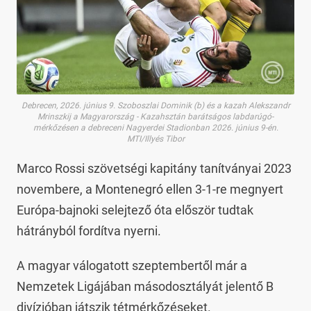
Debrecen, 2026. június 9. Szoboszlai Dominik (b) és a kazah Alekszandr
Mrinszkij a Magyarország - Kazahsztán barátságos labdarúgó-
mérkőzésen a debreceni Nagyerdei Stadionban 2026. június 9-én.
MTI/Illyés Tibor
Marco Rossi szövetségi kapitány tanítványai 2023
novembere, a Montenegró ellen 3-1-re megnyert
Európa-bajnoki selejtező óta először tudtak
hátrányból fordítva nyerni.
A magyar válogatott szeptembertől már a
Nemzetek Ligájában másodosztályát jelentő B
divízióban játszik tétmérkőzéseket.