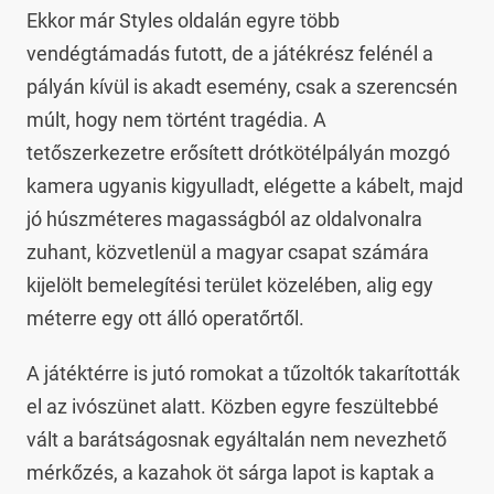
Ekkor már Styles oldalán egyre több
vendégtámadás futott, de a játékrész felénél a
pályán kívül is akadt esemény, csak a szerencsén
múlt, hogy nem történt tragédia. A
tetőszerkezetre erősített drótkötélpályán mozgó
kamera ugyanis kigyulladt, elégette a kábelt, majd
jó húszméteres magasságból az oldalvonalra
zuhant, közvetlenül a magyar csapat számára
kijelölt bemelegítési terület közelében, alig egy
méterre egy ott álló operatőrtől.
A játéktérre is jutó romokat a tűzoltók takarították
el az ivószünet alatt. Közben egyre feszültebbé
vált a barátságosnak egyáltalán nem nevezhető
mérkőzés, a kazahok öt sárga lapot is kaptak a