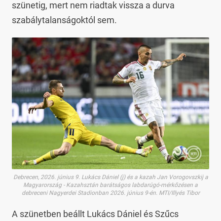
szünetig, mert nem riadtak vissza a durva
szabálytalanságoktól sem.
Debrecen, 2026. június 9. Lukács Dániel (j) és a kazah Jan Vorogovszkij a
Magyarország - Kazahsztán barátságos labdarúgó-mérkőzésen a
debreceni Nagyerdei Stadionban 2026. június 9-én. MTI/Illyés Tibor
A szünetben beállt Lukács Dániel és Szűcs