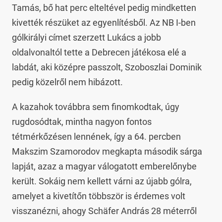
Tamás, bő hat perc elteltével pedig mindketten
kivették részüket az egyenlítésből. Az NB I-ben
gólkirályi címet szerzett Lukács a jobb
oldalvonaltól tette a Debrecen játékosa elé a
labdát, aki középre passzolt, Szoboszlai Dominik
pedig közelről nem hibázott.
A kazahok továbbra sem finomkodtak, úgy
rugdosódtak, mintha nagyon fontos
tétmérkőzésen lennének, így a 64. percben
Makszim Szamorodov megkapta második sárga
lapját, azaz a magyar válogatott emberelőnybe
került. Sokáig nem kellett várni az újabb gólra,
amelyet a kivetítőn többször is érdemes volt
visszanézni, ahogy Schäfer András 28 méterről