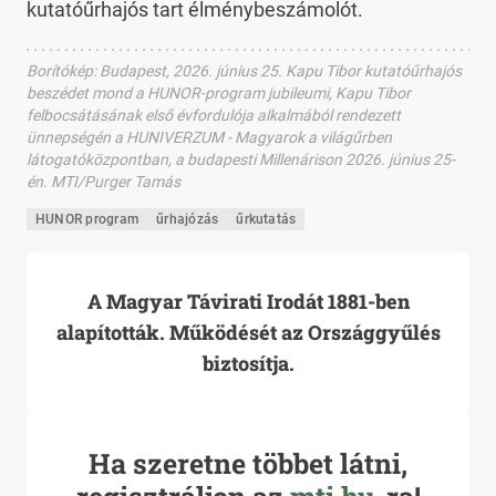
kutatóűrhajós tart élménybeszámolót.
Borítókép
:
Budapest, 2026. június 25. Kapu Tibor kutatóűrhajós
beszédet mond a HUNOR-program jubileumi, Kapu Tibor
felbocsátásának első évfordulója alkalmából rendezett
ünnepségén a HUNIVERZUM - Magyarok a világűrben
látogatóközpontban, a budapesti Millenárison 2026. június 25-
én. MTI/Purger Tamás
HUNOR program
űrhajózás
űrkutatás
A Magyar Távirati Irodát 1881-ben
alapították. Működését az Országgyűlés
biztosítja.
Ha szeretne többet látni,