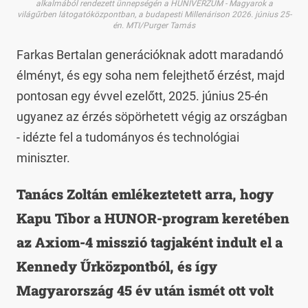
alkalmából rendezett ünnepségén a HUNIVERZUM - Magyarok a
világűrben látogatóközpontban, a budapesti Millenárison 2026. június 25-
én. MTI/Purger Tamás
Farkas Bertalan generációknak adott maradandó
élményt, és egy soha nem felejthető érzést, majd
pontosan egy évvel ezelőtt, 2025. június 25-én
ugyanez az érzés söpörhetett végig az országban
- idézte fel a tudományos és technológiai
miniszter.
Tanács Zoltán emlékeztetett arra, hogy
Kapu Tibor a HUNOR-program keretében
az Axiom-4 misszió tagjaként indult el a
Kennedy Űrközpontból, és így
Magyarország 45 év után ismét ott volt