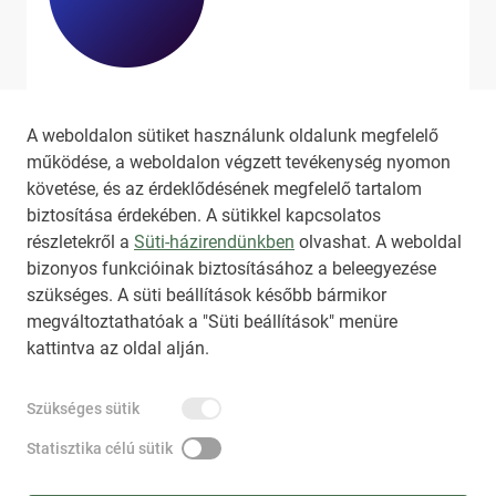
Ha szeretne még több tartalmat
látni, látogassa meg a
hirado.hu
A weboldalon sütiket használunk oldalunk megfelelő
oldalát!
működése, a weboldalon végzett tevékenység nyomon
követése, és az érdeklődésének megfelelő tartalom
biztosítása érdekében. A sütikkel kapcsolatos
részletekről a
Süti-házirendünkben
olvashat. A weboldal
bizonyos funkcióinak biztosításához a beleegyezése
HIRADO.HU
MEDIAKLIKK.HU
szükséges. A süti beállítások később bármikor
M4SPORT.HU
NEMZETISPORT.HU
megváltoztathatóak a "Süti beállítások" menüre
kattintva az oldal alján.
TARTALOMÉRTÉKESÍTÉS
Szükséges sütik
IMPRESSZUM
ÁLTALÁNOS SZERZŐDÉSI FELTÉTELEK
NEMZETI KÖZLEMÉNYTÁR MEGRENDELÉS
Statisztika célú sütik
AKADÁLYMENTESÍTÉSI NYILATKOZAT
ADATKEZELÉSI TÁJÉKOZTATÓ