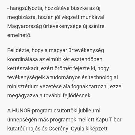
- hangsúlyozta, hozzátéve büszke az új
megbízásra, hiszen jól végzett munkával
Magyarország űrtevékenysége új szintre
emelhető.
Felidézte, hogy a magyar űrtevékenység
koordinálása az elmúlt két esztendőben
kettészakadt, ezért örömét fejezte ki, hogy
tevékenységeik a tudományos és technológiai
minisztérium vezetése alá fognak tartozni, ezzel
megágyazva a további fejlődésnek.
A HUNOR-program csütörtöki jubileumi
ünnepségén más programok mellett Kapu Tibor
kutatóűrhajós és Cserényi Gyula kiképzett