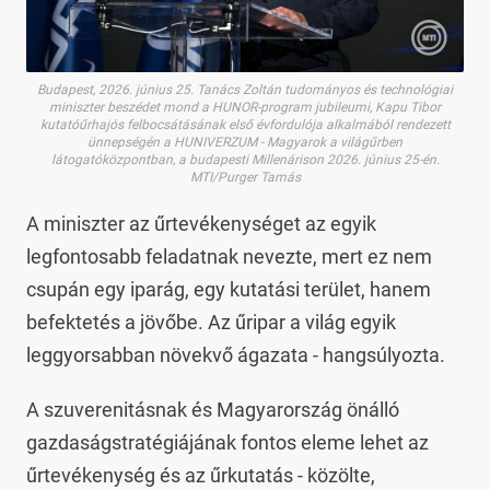
Budapest, 2026. június 25. Tanács Zoltán tudományos és technológiai
miniszter beszédet mond a HUNOR-program jubileumi, Kapu Tibor
kutatóűrhajós felbocsátásának első évfordulója alkalmából rendezett
ünnepségén a HUNIVERZUM - Magyarok a világűrben
látogatóközpontban, a budapesti Millenárison 2026. június 25-én.
MTI/Purger Tamás
A miniszter az űrtevékenységet az egyik
legfontosabb feladatnak nevezte, mert ez nem
csupán egy iparág, egy kutatási terület, hanem
befektetés a jövőbe. Az űripar a világ egyik
leggyorsabban növekvő ágazata - hangsúlyozta.
A szuverenitásnak és Magyarország önálló
gazdaságstratégiájának fontos eleme lehet az
űrtevékenység és az űrkutatás - közölte,