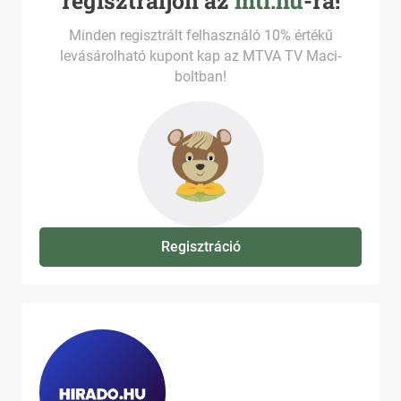
regisztráljon az
mti.hu
-ra!
Minden regisztrált felhasználó 10% értékű
levásárolható kupont kap az MTVA TV Maci-
boltban!
Regisztráció