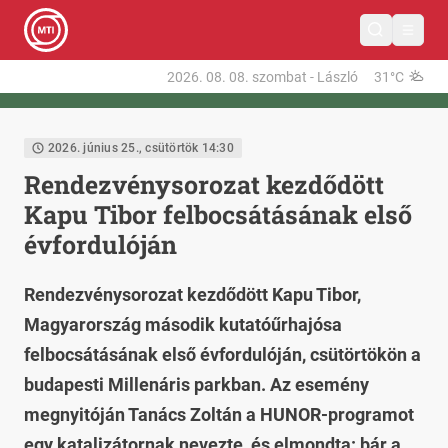
2026. 08. 08.
szombat
-
László
31°C
2026. június 25., csütörtök 14:30
Rendezvénysorozat kezdődött
Kapu Tibor felbocsátásának első
évfordulóján
Rendezvénysorozat kezdődött Kapu Tibor,
Magyarország második kutatóűrhajósa
felbocsátásának első évfordulóján, csütörtökön a
budapesti Millenáris parkban. Az esemény
megnyitóján Tanács Zoltán a HUNOR-programot
egy katalizátornak nevezte, és elmondta: bár a