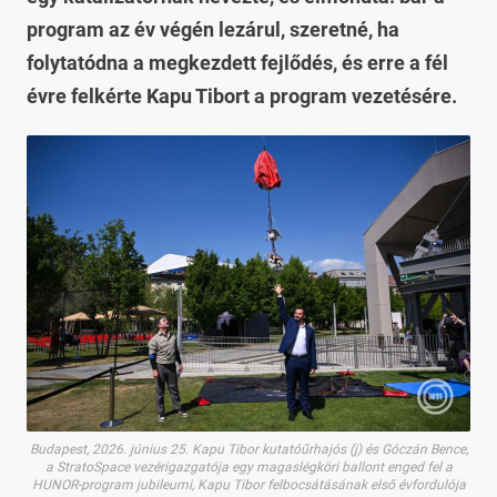
program az év végén lezárul, szeretné, ha
folytatódna a megkezdett fejlődés, és erre a fél
évre felkérte Kapu Tibort a program vezetésére.
Budapest, 2026. június 25. Kapu Tibor kutatóűrhajós (j) és Góczán Bence,
a StratoSpace vezérigazgatója egy magaslégköri ballont enged fel a
HUNOR-program jubileumi, Kapu Tibor felbocsátásának első évfordulója