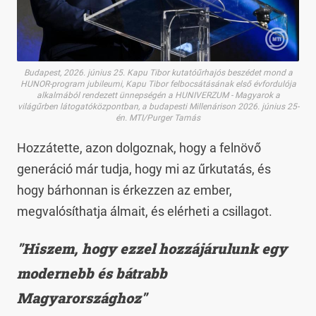
Budapest, 2026. június 25. Kapu Tibor kutatóűrhajós beszédet mond a
HUNOR-program jubileumi, Kapu Tibor felbocsátásának első évfordulója
alkalmából rendezett ünnepségén a HUNIVERZUM - Magyarok a
világűrben látogatóközpontban, a budapesti Millenárison 2026. június 25-
én. MTI/Purger Tamás
Hozzátette, azon dolgoznak, hogy a felnövő
generáció már tudja, hogy mi az űrkutatás, és
hogy bárhonnan is érkezzen az ember,
megvalósíthatja álmait, és elérheti a csillagot.
"Hiszem, hogy ezzel hozzájárulunk egy
modernebb és bátrabb
Magyarországhoz"